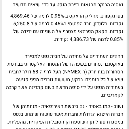
ואסיה הבוקר מהגאות בזירת הנפט עד כדי שיאים חדשים.
בפרנקפורט, מחליק הדאקס ב-0.95% לרמה של 4,869.46
נקודות. בלונדון, יורד הפוטסי ב0.46% לרמה של 5,250.8
נקודות. הקאק הפריזאי מצטרף אל השניים עם ירידה של
0.85% לרמה של 4,386.73 נקודות.
החוזים העתידיים על מחירה של חבית נפט למסירה
באוקטובר נסחרים בשעה זו של המסחר האלקטרוני בבורסת
הסחורות בניו יורק (ה-NYMEX) מעל לרף ה-68 דולר לחבית -
שיא של כל הזמנים. ברקע, חששות גוברים מפני פגיעה
בעתודות הנפט על ידי סופה חדשה בשם קתרינה אשר קרבה
לקאריביים.
ושוב - כמו באסיה - גם ביבשת האירופאית - מניותיהן של
חברות הייצוא הגדולות וחברות אשר עושות שימוש בנפט
במסגרת פעילותן השוטפת הן הסובלות העיקריות מהעליות.