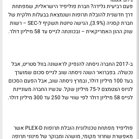
צילום: Istock
פעם רביעית גלידה? חברת פוליפיד הישראלית, שמפתחת
דרך חדשנית להובלת תרופות ושנמצאת בבעלות חלקית של
חברת קסניה (3.9%), הגישה טיוטת תשקיף ל-SEC – רשות
שוק ההון האמריקאית – ובכוונתה לגייס עד 58 מיליון דולר.
ב-2017 החברה ניסתה להנפיק לראשונה בוול סטריט, אבל
נכשלה. בפברואר השנה ניסתה שוב לגייס סכום שמוערך
בעד 100 מיליון דולר, ובמרץ ניסתה שוב, אבל הפעם הסכום
לגיוס הצטמצם ל-75 מיליון שקל. עכשיו החברה מעוניינת
לגייס 58 מיליון דולר לפי שווי של 250 עד 300 מיליון דולר.
פוליפיד מפתחת טכנולוגית הובלת תרופות PLEX-D אשר
מאפשרת שחרור מקומי, מושהה ומבוקר של מינוני תרופה