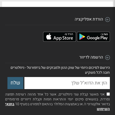
הורדת אפליקציה
הרשמה לדיוור
הירשם לסיכום היומי של שוק ההון ולמבזקים של ביזפורטל - ניוזלטרים
חובה לכל משקיע
אני מאשר קבלת שני ניוזלטרים, אשר כל אחד מהווה רשימת תפוצה
נפרדת, בנושאים סיכום יומי והתראות חמות וקבלת דיוורים פרסומיים
בדואר אלקטרוני ו/ או באמצעות הסלולר בהתאם למפורט בסעיף 10
בתנאי
השימוש