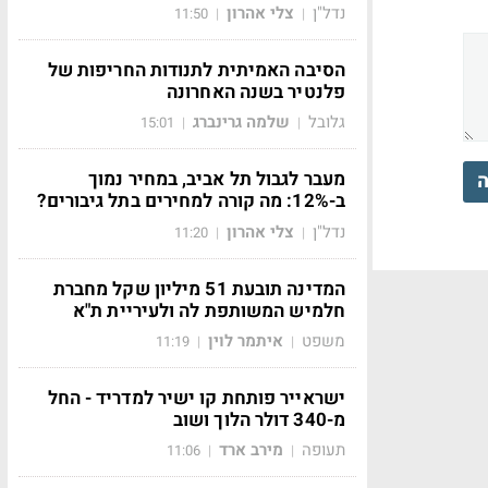
נדל"ן
צלי אהרון
11:50
|
|
הסיבה האמיתית לתנודות החריפות של
פלנטיר בשנה האחרונה
גלובל
שלמה גרינברג
15:01
|
|
מעבר לגבול תל אביב, במחיר נמוך
ה
ב-12%: מה קורה למחירים בתל גיבורים?
נדל"ן
צלי אהרון
11:20
|
|
המדינה תובעת 51 מיליון שקל מחברת
חלמיש המשותפת לה ולעיריית ת"א
משפט
איתמר לוין
11:19
|
|
ישראייר פותחת קו ישיר למדריד - החל
מ-340 דולר הלוך ושוב
תעופה
מירב ארד
11:06
|
|