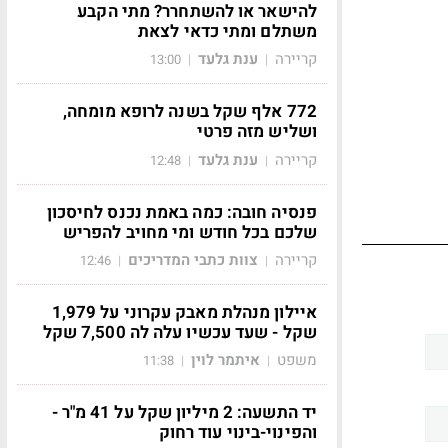
להישאר או להשתחרר? מתי הקבע
משתלם ומתי כדאי לצאת
קריירה
ענת גלעד
13:00
|
|
772 אלף שקל בשנה לרופא מומחה,
ושליש מזה פרטי
קריירה
ענת גלעד
12:48
|
|
פנסיה חובה: כמה באמת נכנס לחיסכון
שלכם בכל חודש ומי מחויב להפריש
קריירה
צוות כתבי המדריכים
12:46
|
|
איילון מנהלת מאבק עקרוני על 1,979
שקל - שעד עכשיו עלה לה 7,500 שקל
משפט
איתמר לוין
11:38
|
|
יד התשעה: 2 מיליון שקל על 41 מ"ר -
והפינוי-בינוי עוד רחוק