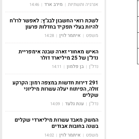
אנרגיה ותשתיות
מירב ארד
14:46
|
|
לשכת רואי החשבון לבג"ץ: לאפשר לרו"ח
להיות בעלי תפקיד בחדלות פרעון
משפט
איתמר לוין
14:28
|
|
האיש מאחורי זארה שבנה אימפריית
נדל"ן של 25 מיליארד דולר
נדל"ן
בן פלמון
14:11
|
|
291 דירות חדשות במצפה רמון: הקרקע
זולה, הפיתוח יעלה עשרות מיליוני
שקלים
נדל"ן
ענת גלעד
14:09
|
|
המשק מאבד עשרות מיליארדי שקלים
בשנה בחובות אבודים
משפט
איתמר לוין
14:02
|
|