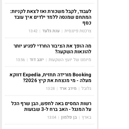
לעבוד, לקבל משכורת ואז לצאת לקניות:
המתחם שמנסה ללמד ילדים איך עובד
כסף
צרכנות פיננסית
ענת גלעד
13:42
|
|
מה הופך את הציבור החרדי לפגיע יותר
להונאות השקעה?
מיומנו של יועץ השקעות
יוגב דוד
13:56
|
|
Booking מורידה תחזית, Expedia דווקא
מעלה - מי מנצחת את קיץ 2026?
גלובל
מירב ארד
13:28
|
|
רשות המסים באה לחפש, הבן שרף הכל
על המנגל - האב ברח ל-3 שבועות
בארץ
בן פלמון
13:04
|
|