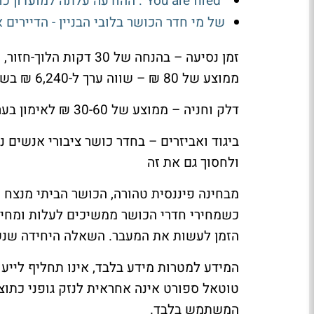
"You are fired": ההודעה עלתה למועדון כושר 102 אלף ש'
של מי חדר הכושר בלובי הבניין - הדיירים 
ממוצע של 80 ₪ – שווה ערך ל-6,240 ₪ בשנה בזמן אבוד
דלק וחניה – ממוצע של 30-60 ₪ לאימון בערים הגדולות. אחרי 150 אימונים בשנה – עוד 4,500-9,000
ביגוד ואביזרים – בחדר כושר ציבורי אנשים 
ולחסוך גם את זה
כשמחירי חדרי הכושר ממשיכים לעלות ומחירי 
הזמן לעשות את המעבר. השאלה היחידה שנש
המידע למטרות מידע בלבד, אינו תחליף לייעוץ
טוטאל ספורט אינה אחראית לנזק גופני כתוצ
המשתמש בלבד.