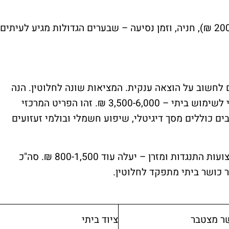
ולזה מוסיפים: דמי רישום חד-פעמיים (200-500 ₪), חניה, וזמן נסיעה – שבערים הגדולות מגיע לעיתים
 לחשוב על הוצאה ענקית. המציאות שונה לחלוטין. הנה
איכותי לשימוש ביתי – 3,500-6,000 ₪. זהו הפריט המרכזי
ים כוללים מסך דיגיטלי, שיפוע חשמלי ובולמי זעזועים
משלים – משקולות, רצועות התנגדות ומזרן – יעלה עוד 800-1,500 ₪. סה"כ
ר מצטבר
ציוד ביתי