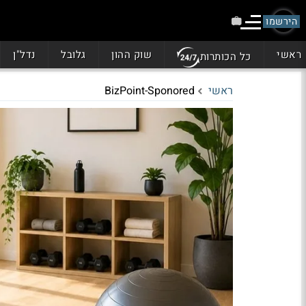
הירשמו
ראשי
שוק ההון
גלובל
נדל"ן
כל הכותרות
ראשי
BizPoint-Sponored