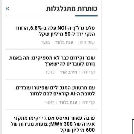
כותרות מתגלגלות
סלע נדל"ן: ה-NOI עלה ב-6.8%, הרווח
הנקי ירד ל-50 מיליון שקל
שוק ההון
ענת גלעד
15:03
|
|
שכר וקידום כבר לא מספיקים: מה באמת
גורם לעובדים להישאר?
קריירה
מירב ארד
15:10
|
|
עם חרטות: המנכ"לים שפיטרו עובדים
לטובת ה-AI קוראים להם לחזור
קריירה
ענת גלעד
14:47
|
|
ערבה פאוור ואיסט אנרג'י יקימו מתקני
אגירה של 300 MWh; צופות מכירות של
600 מיליון שקל