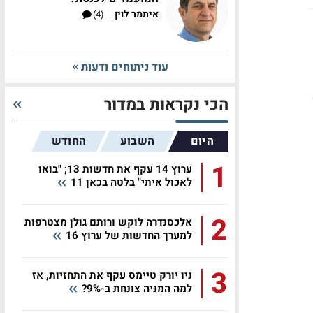
|
איתמר לוין
(4)
עוד ניתוחים ודעות
הכי נקראות במדור
היום
השבוע
החודש
1
ערוץ 14 עקף את חדשות 13; "בואו
לאכול איתי" בלטה בכאן 11
2
אלכסנדרה לוקש ורותם גולן מצטרפות
למערך החדשות של ערוץ 16
3
ניו יורק טיימס עקף את התחזיות, אז
למה המניה צונחת ב-9%?