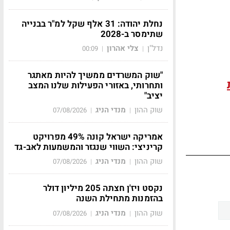
נחלת יהודה: 31 אלף שקל למ"ר בבנייה
שתימסר ב-2028
נדל"ן
צלי אהרון
00:09
|
|
"שוק המשרדים ממשיך להיות מאתגר
ותחרותי, באזורי הפעילות שלנו המצב
יציב"
שוק ההון
מנדי הניג
07/08/2026
|
|
אמריקה ישראל קונה 49% מפרויקט
קריניצי: השווי שנגזר והמשמעות לאב-גד
שוק ההון
מנדי הניג
07/08/2026
|
|
נקסט ויז'ן חצתה 205 מיליון דולר
בהזמנות מתחילת השנה
שוק ההון
מנדי הניג
07/08/2026
|
|