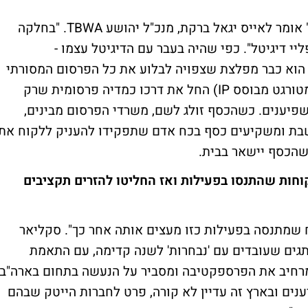
"ראינו צמיחה של מאות אחוזים בגזרת התוכן" אומר לאייס יגאל ברקת, מנכ"ל יהושע TBWA. "בחלקה
ליי דיגיטל". כפי שהיה בעבר עם הדיגיטל עצמו -
 הוא כבר מפלצת שצפויה לבלוע את כל הפרסום המסורתי
ולהכניס את שיטותיה גם לטלוויזיה (פרסום מטורגט מבוסס IP) החל את דרכו כמדיה פרסומית שרק
משפיענים. כשהכסף זולג לשם, משרדי הפרסום מבינים,
שבת ומשקיעים כסף בכח אדם שתפקידו להעניק ללקוח את
שהכסף יישאר בבית.
וחות שהתנסו בפעילות ואז החליטו להזרים תקציבים
 שמתנסה בפעילות כזו מעצים אותה אחר כך". סקליאר
תגים שעובדים עם 'נבחרות' לשנה קדימה, עם התאמת
מרחיב את הפרספקטיבה ומסביר על הנעשה בתחום בארה"ב.
נים ובארץ זה עדיין לא קורה, פרט לחברות הייטק שבהם