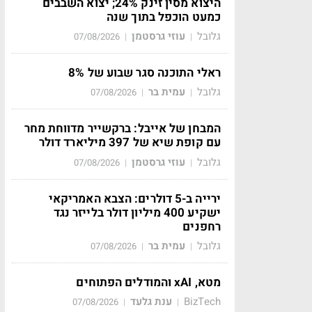
היצוא מסין זינק 24%; יצוא השבבים
כמעט הוכפל בתוך שנה
גלובל
עוזי גרסטמן
07/08/2026
|
|
ראלי התוכנה סגר שבוע של 8%
גלובל
עמית בר
07/08/2026
|
|
המבחן של אייבל: ברקשייר מדווחת מחר
עם קופת שיא של 397 מיליארד דולר
גלובל
עוזי גרסטמן
07/08/2026
|
|
ירייה ב-5 דולרים: הצבא האמריקאי
ישקיע 400 מיליון דולר בלייזר נגד
רחפנים
גלובל
עמית בר
07/08/2026
|
|
מטא, xAI והמודלים הפתוחים
BizTech
ענת גלעד
07/08/2026
|
|