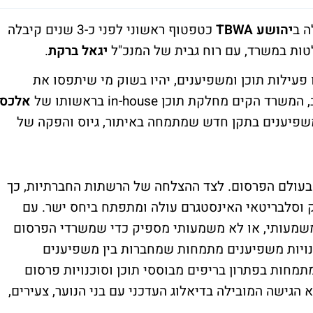
ה ב
יהושע TBWA
כטפטוף ראשוני לפני כ-3 שנים קיבלה
ות במשרד, עם רוח גבית של המנכ"ל
יגאל ברקת
.
פעילות תוכן ומשפיענים, יהיו בשוק מי שיתפסו את
 מחלקת תוכן in-house בראשותו של
אלכס
שפיענים בתקן חדש שמתמחה באיתור, גיוס והפקה של
עולם הפרסום. לצד ההצלחה של הרשתות החברתיות, כך
וק וסלבריטאי האינסטגרם עולה ומתפתח ביחס ישר. עם
שמעותי, או לא משמעותי מספיק כדי שמשרדי הפרסום
כנויות משפיענים מתמחות שמחברות בין משפיענים
תמחות בפתרון בריפים מבוססי תוכן וסוכנויות פרסום
גישה המובילה בדיאלוג העדכני עם בני הנוער, צעירים,