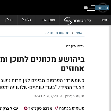
הירשמו
ראשי
שוק ההון
גלובל
נדל"ן
כל הכותרות
ראשי
תקשורת ומדיה
צילום: סיון פרג
ביהושע מכוונים לתוכן ו
אחוזים
כשמשרדי הפרסום מבינים לאן הרוח נושב
הצעד המיידי. "בעוד שנתיים-שלוש זה יתפוס בממוצע 10-15% מ
משה בנימין
21/07/2019 16:43
|
נושאים בכתבה
אלכס סקליאר
יגאל ברקת