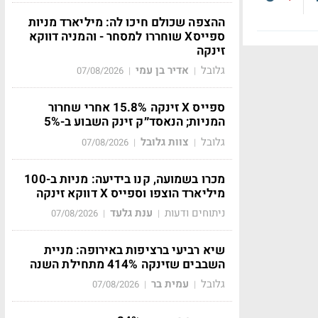
ההצפה שכולם חיכו לה: מיליארד מניות
ספייסX שוחררו למסחר - והמניה דווקא
זינקה
גלובל
אדיר בן עמי
07/08/2026
|
|
ספייס X זינקה 15.8% אחרי שחרור
המניות; הנאסד״ק זינק השבוע ב-5%
גלובל
צוות גלובל
07/08/2026
|
|
מכרו בשמועה, קנו בידיעה: מניות ב-100
מיליארד הוצפו וספייס X דווקא זינקה
ניתוחים ודעות
ענת גלעד
07/08/2026
|
|
שיא רביעי ברציפות באירופה: מניית
השבבים שזינקה 414% מתחילת השנה
גלובל
עמית בר
07/08/2026
|
|