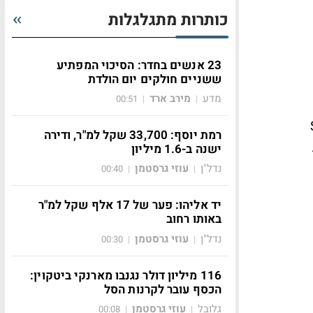
כותרות מתגלגלות
23 אנשים בחדר: הסיכוי המפתיע
ששניים חולקים יום הולדת
מדע
מירב ארד
00:51
|
|
Seo ו-Sem
רמת יוסף: 33,700 שקל למ"ר, ודירה
ישנה ב-1.6 מיליון
נדל"ן
עוזי גרסטמן
00:40
|
|
יד אליהו: פער של 17 אלף שקל למ"ר
באותו רחוב
נדל"ן
עוזי גרסטמן
00:30
|
|
116 מיליון דולר נגנבו מארנקי ביטקוין:
הכסף עובר לקרנות הסל
גלובל
עוזי גרסטמן
00:08
|
|