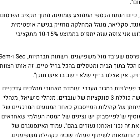
ום".
 ולדברי יגאל ברקת, כיום הנתח הכספי הממוצע שמופנה מתוך תקציב הפרסום
מנגד, סקליאר, מנהל המחלקה מחזיק בגישה אופטימית
ואומר לאייס, כי להערכתו "בעוד כשנתיים-שלוש אני צופה שזה יתפוס בממוצע 10-15% מתקציבי
מבחינת ברקת וסקליאר, היתרונות ברורים. "מפרסם שעובד מול משפיענים, רשתות חברתיות, 
 הכל בתוך הבית ומטפלים בהכל בריל-טיים. זה אותו הצוות
. אין אצלנו בריף שלא יושב בו איש תוכן".
עילויות במגזר הערבי ועומדת מאחורי מהלכים עדכניים
מול קהלים צעירים לנביעות, פרימור ופררו רושה כוללת 3 פונקציות של עובדים: מנהלי סושיאל, מנהלי
מיחתן של קהילות הפייסבוק כאחד המנועים המרכזיים של
מוסיף ש"לפייסבוק יש נציגים של המטה העולמי שאחראים
ת זה נכון ואנחנו נעזרים בהם". עמוד האינסטגרם של