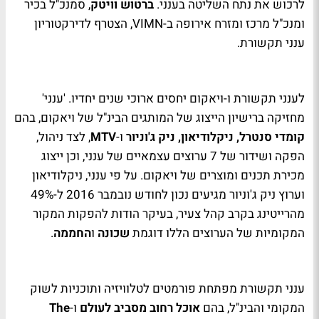
לרכוש את נתח השליטה בענני.
ברטוש וויטק
, סמנכ"ל בכיר
ומנכ"ל מרכז ומזרח אירופה ב-
VIMN
, הצטרף לדירקטוריון
ענני תקשורת.
לענני תקשורת ו-ויאקום יחסים ארוכי שנים יחדיו. 'ענני'
מחזיקה ברישיון הייצוג של המותגים הבינ"ל של ויאקום, בהם
קומדי סנטרל, ניקלודיאון, ניק ג'וניור
ו-
MTV
, לצד ניהול,
הפקה ושידור של 7 ערוצים עצמאיים של ענני, וכן ייצוג
מכירת תכנים ומוצרים של ויאקום. על פי ענני, ניקלודיאון
וערוץ ניק ג'וניור מגיעים נכון לחודש נובמבר 2016 ל-49%
מהרייטינג בקרב קהל צעיר, בעיקר הודות להפקות המקור
המקומיות של הערוצים הללו דוגמת
שכונה
ו
החממה
.
ענני תקשורת מפתחת פורמטים לטלוויזיה ותוכניות לשוק
המקומי והבינ"ל, בהם
אוכל רחוב מסביב לעולם
ו-
The