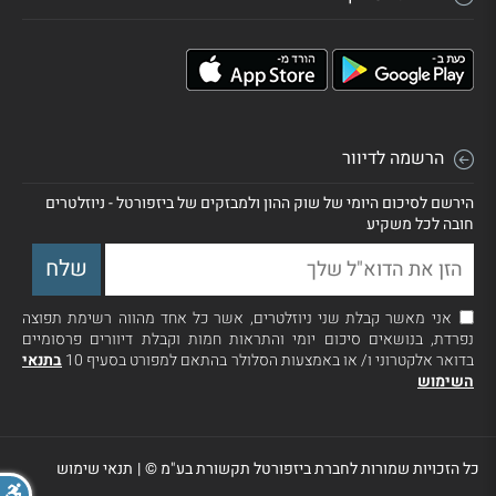
הרשמה לדיוור
הירשם לסיכום היומי של שוק ההון ולמבזקים של ביזפורטל - ניוזלטרים
חובה לכל משקיע
אני מאשר קבלת שני ניוזלטרים, אשר כל אחד מהווה רשימת תפוצה
נפרדת, בנושאים סיכום יומי והתראות חמות וקבלת דיוורים פרסומיים
בדואר אלקטרוני ו/ או באמצעות הסלולר בהתאם למפורט בסעיף 10
בתנאי
השימוש
כל הזכויות שמורות לחברת ביזפורטל תקשורת בע"מ ©
|
תנאי שימוש