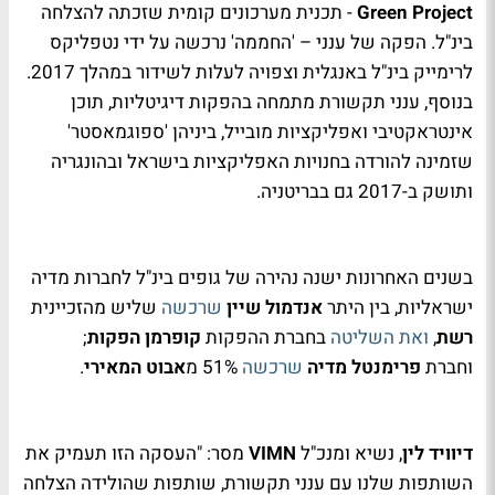
Green Project
- תכנית מערכונים קומית שזכתה להצלחה
בינ"ל. הפקה של ענני – 'החממה' נרכשה על ידי נטפליקס
לרימייק בינ"ל באנגלית וצפויה לעלות לשידור במהלך 2017.
בנוסף, ענני תקשורת מתמחה בהפקות דיגיטליות, תוכן
אינטראקטיבי ואפליקציות מובייל, ביניהן 'ספוגמאסטר'
שזמינה להורדה בחנויות האפליקציות בישראל ובהונגריה
ותושק ב-2017 גם בבריטניה.
בשנים האחרונות ישנה נהירה של גופים בינ"ל לחברות מדיה
ישראליות, בין היתר
אנדמול שיין
שרכשה
שליש מהזכיינית
רשת
,
ואת השליטה
בחברת ההפקות
קופרמן הפקות
;
וחברת
פרימנטל מדיה
שרכשה
51% מ
אבוט המאירי
.
דיוויד לין
, נשיא ומנכ"ל
VIMN
מסר: "העסקה הזו תעמיק את
השותפות שלנו עם ענני תקשורת, שותפות שהולידה הצלחה