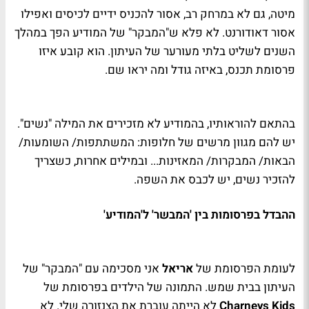
מיטה, גם לא במרחק רב, אסור להכניס ידיים לכיסים ואפילו
אסור דאודורנט. לא פלא ש"המבקר" של המודיע הפך במהלך
השנים לשליט בלתי מעורער של העיתון. הוא קובע איזו
פרסומת תכנס, באיזה גודל ומה יראו שם.
בהתאם להוראותיו, בהמודיע לא מזכירים את המילה "נשים".
יש להם מגוון מרשים של חלופות: המשתתפות/ השומעות/
הבאות/ המבקרות/ המאזינות... ובמילים אחרות, כשצריך
להזכיר נשים, יש לכבס את השפה.
ההבדל בפרסומות בין 'המבשר' ל'המודיע'
לעומת הפרסומת של
אריאל
אני מסכימה עם "המבקר" של
העיתון בבית שמש. התמונה של הילדים בפרסומת של
Charneys Kids
לא הייתה עוברת את הצנזורה שלי. לא