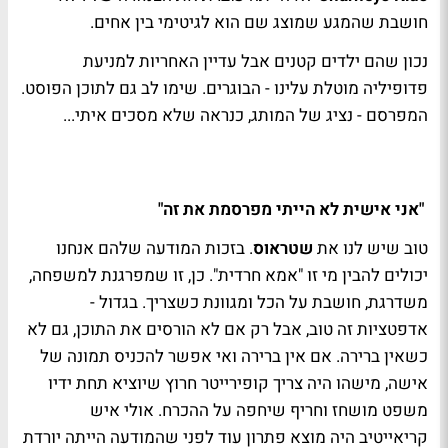
חושבת שהמגע שמוצג שם הוא לגיטימי בין אחים.
נכון שהם ילדים קטנים אבל עדיין האחריות למניעת
פדופיליה מוטלת עלינו - הבוגרים. שימו לב גם לתוכן הפוסט.
המפרסם - נציג של המותג, כנראה שלא מסכים איתי...
"אני אישית לא הייתי מפרסמת את זה"
טוב שיש לנו את
שטראוס
. בזכות המודעה שלהם אנחנו
יכולים להבין מי זו "אמא חרדית". כן, זו שמפרגנת למשפחה,
משדרגת, חושבת על הכל ומגוונת כשצריך. בגדול -
אדפטציות זה טוב, אבל רק אם לא הורסים את התוכן, גם לא
כשאין ברירה. אם אין ברירה ואי אפשר להכניס תמונה של
אישה, מישהו היה צריך קופירייטר חרוץ שיוציא תחת ידיו
משפט מושחז וחריף שיחפה על ההכרח. אולי איש
קריאייטיב היה מוצא פתרון עוד לפני שהמודעה הייתה יורדת