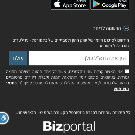
הרשמה לדיוור
הירשם לסיכום היומי של שוק ההון ולמבזקים של ביזפורטל - ניוזלטרים
חובה לכל משקיע
אני מאשר קבלת שני ניוזלטרים, אשר כל אחד מהווה רשימת תפוצה
נפרדת, בנושאים סיכום יומי והתראות חמות וקבלת דיוורים פרסומיים
בדואר אלקטרוני ו/ או באמצעות הסלולר בהתאם למפורט בסעיף 10
בתנאי
השימוש
כל הזכויות שמורות לחברת ביזפורטל תקשורת בע"מ ©
|
תנאי שימוש