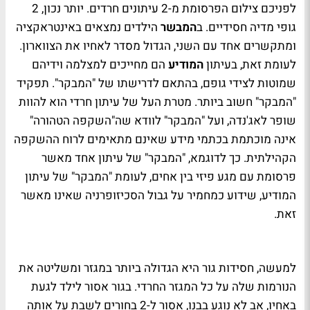
לפניכם צילום הפרסומת מ-2 עיתונים חרדים. יותר נכון, 2
גופי מדיה חסידיים. ב
המבשר
הילדים נמצאים באינטראקציה
ומתקשרים אחד עם השני, הגדול מסדר לאחיו את הצווארון.
לעומת זאת, בעיתון
המודיע
הם מחייכים למצלמה וידיהם
שמוטות לצידי גופם, בהתאם לדרישתו של "המבקר". תפקיד
"המבקר" חשוב ביותר. מטרת העל של עיתון חרדי הוא להוות
שופר לאג'נדה, ועל "המבקר" לוודא שה"השקפה הטהורה"
אינה מוכתמת בכתמי מידע שאינם מתאימים לרוח ההשקפה
הקהילתית. כך לדוגמא, "המבקר" של עיתון אחד מאשר
פרסומת עם מגע פיזי בין אחים, לעומת "המבקר" של עיתון
המודיע, שידוע כמחמיר על גבול הסכיזופרניה שאינו מאשר
זאת.
למעשה, חסידות גור היא הגדולה ביותר במגזר ומשליטה את
הנורמות שלה על כל המגזר החרדי. בגור אסור לילד לגעת
באחיו, אב לא נוגע בבנו, אסור ל-2 בחורים לשבת על אותה