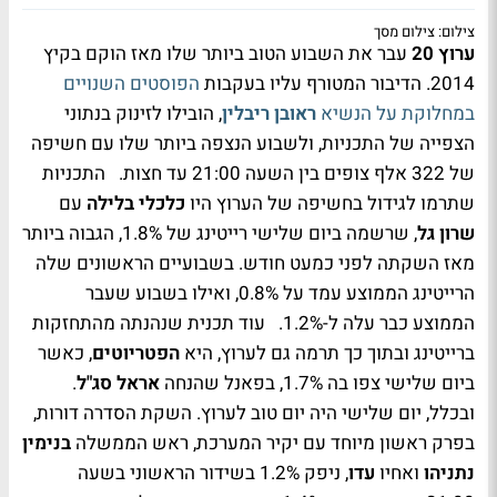
צילום: צילום מסך
ערוץ 20
עבר את השבוע הטוב ביותר שלו מאז הוקם בקיץ
2014. הדיבור המטורף עליו בעקבות
הפוסטים השנויים
במחלוקת על הנשיא
ראובן ריבלין
, הובילו לזינוק בנתוני
הצפייה של התכניות, ולשבוע הנצפה ביותר שלו עם חשיפה
של 322 אלף צופים בין השעה 21:00 עד חצות. התכניות
שתרמו לגידול בחשיפה של הערוץ היו
כלכלי בלילה
עם
שרון גל
, שרשמה ביום שלישי רייטינג של 1.8%, הגבוה ביותר
מאז השקתה לפני כמעט חודש. בשבועיים הראשונים שלה
הרייטינג הממוצע עמד על 0.8%, ואילו בשבוע שעבר
הממוצע כבר עלה ל-1.2%. עוד תכנית שנהנתה מהתחזקות
ברייטינג ובתוך כך תרמה גם לערוץ, היא
הפטריוטים
, כאשר
ביום שלישי צפו בה 1.7%, בפאנל שהנחה
אראל סג"ל
.
ובכלל, יום שלישי היה יום טוב לערוץ. השקת הסדרה דורות,
בפרק ראשון מיוחד עם יקיר המערכת, ראש הממשלה
בנימין
נתניהו
ואחיו
עדו
, ניפק 1.2% בשידור הראשוני בשעה