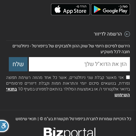
הרשמה לדיוור
הירשם לסיכום היומי של שוק ההון ולמבזקים של ביזפורטל - ניוזלטרים
חובה לכל משקיע
אני מאשר קבלת שני ניוזלטרים, אשר כל אחד מהווה רשימת תפוצה
נפרדת, בנושאים סיכום יומי והתראות חמות וקבלת דיוורים פרסומיים
בדואר אלקטרוני ו/ או באמצעות הסלולר בהתאם למפורט בסעיף 10
בתנאי
השימוש
כל הזכויות שמורות לחברת ביזפורטל תקשורת בע"מ ©
|
תנאי שימוש