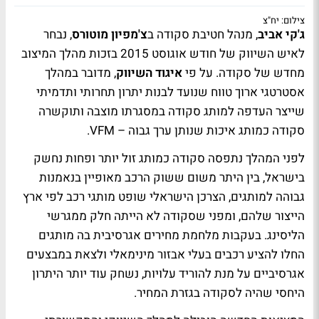
צילום: יח"צ
ג'קי אביב
, מנהל חטיבת סקודה ב
צ'מפיון מוטורס
, נבחר
לאיש השיווק של חודש אוגוסט 2015 בזכות מהלך המיצוב
מחדש של סקודה. על פי
איגוד השיווק
, מדובר במהלך
אסטרטגי ארוך טווח שנועד לבנות יתרון תחרותי ותדמיתי
שייצר העדפה למותג סקודה במסגרתו מוצבה ותוקשרה
סקודה כמותג איכות שנותן ערך גבוה – VFM.
לפני המהלך נתפסה סקודה כמותג זול יותר ופחות נחשק
בישראל, בין היתר משום ששוק הרכב מאופיין בנאמנות
גבוהה למותגים, הצרכן הישראלי שופט מותגי רכב לפי ארץ
הייצור שלהם, ומפני שסקודה לא הייתה חלק ממגרשי
הליסינג. בעקבות מלחמת מחירים אגרסיבית בה מותגים
החלו להציע רכבים בעלי אבזור מינימאלי ולצאת במבצעים
אגרסיביים על מנת להוריד עלויות, נשחק עוד יותר היתרון
היחסי שהיה לסקודה בגזרת המחיר.