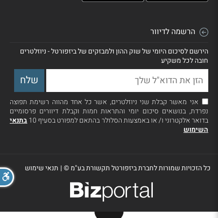
הרשמה לדיוור
הירשם לסיכום היומי של שוק ההון ולמבזקים של ביזפורטל - ניוזלטרים
חובה לכל משקיע
אני מאשר קבלת שני ניוזלטרים, אשר כל אחד מהווה רשימת תפוצה
נפרדת, בנושאים סיכום יומי והתראות חמות וקבלת דיוורים פרסומיים
בדואר אלקטרוני ו/ או באמצעות הסלולר בהתאם למפורט בסעיף 10
בתנאי
השימוש
כל הזכויות שמורות לחברת ביזפורטל תקשורת בע"מ ©
|
תנאי שימוש