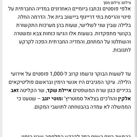
צילום: צילום מסך
אלפי פוסטים נכתבו ביומיים האחרונים במדיה החברתית על
פינוי והריסת בתי דריינוף ביישוב בית אל. הדרמה החלה
בלילה שבין שני לשלישי, שעות בהן מערכות התקשורת
בקושי מתפקדות. בשעות אלו הגיעו כוחות צבא ומשטרה
והשתלטו על המתחם, והמדיה החברתית הפכה לקרקע
לתגובות.
עד לשעות הבוקר נרשמו קרוב ל-1,000 פוסטים על אירועי
הלילה. עיקר המגיבים היו אנשי הימין ובראשם פוליטיקאים
בכירים כגון שרת המשפטים
איילת שקד
, שר הקליטה
זאב
אלקין
והח"כים בצלאל סמוטריץ' ו
מוטי יוגב
– שטענו כי
הממשלה לא עמדה בהבטחתה לתושבי המקום.
בהמשך היום השיח הפך לקרקע המלחמה שבין הימין