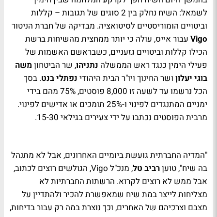
לשמאל: השיח נחלק בין 2 סוגים של תגובות – קללות
וביטויים הומוריסטיים לסיטואציה. מבדיקה של חברת הניטור
Vigo
עבור אייס, עולה כי יותר ממחצית מהשיחות ברשת
הכילו קללות וביטויים גזעניים, כשבראשם האשמות של
פעילי הימין כנגד ראש הממשלה
נתניהו
, שר הביטחון
משה
בוגי יעלון
ושר החינוך ויו"ר הבית היהודי
נפתלי בנט
. בסך
הכל נרשמו עד לשעה זו 8,000 פוסטים, 75% מהם בידי
ימניים המתנגדים לפינוי ו-25% תומכים או אדישים לפינוי.
מרבית הפוסטים נכתבו על ידי צעירים בגילאי 15-30.
"המדיה החברתית גועשת ביומיים האחרונים, אבל לא מתנהל
בה שיח", טוען
רביב טל
, מנכ"ל
Vigo
, הגולשים רוצים לכתוב,
אבל ממש לא רוצים לקרוא. הרשתות החברתיות לא
מצליחות לייצר במת שיח שמאפשרת להכיר ולהתדיין על
מצבם וצרכיהם של האחרים, וכך נוצרת במה רק עבור בדיחות,