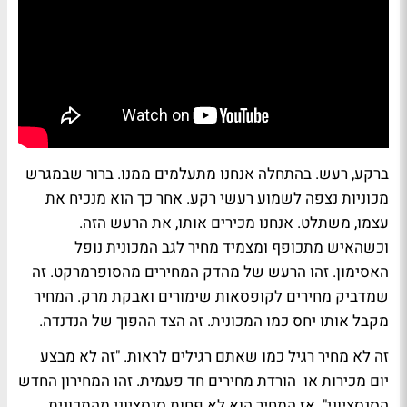
ברקע, רעש. בהתחלה אנחנו מתעלמים ממנו. ברור שבמגרש
מכוניות נצפה לשמוע רעשי רקע. אחר כך הוא מנכיח את
עצמו, משתלט. אנחנו מכירים אותו, את הרעש הזה.
וכשהאיש מתכופף ומצמיד מחיר לגב המכונית נופל
האסימון. זהו הרעש של מהדק המחירים מהסופרמרקט. זה
שמדביק מחירים לקופסאות שימורים ואבקת מרק. המחיר
מקבל אותו יחס כמו המכונית. זה הצד ההפוך של הנדנדה.
זה לא מחיר רגיל כמו שאתם רגילים לראות. "זה לא מבצע
יום מכירות או הורדת מחירים חד פעמית. זהו המחירון החדש
הסנסציוני". אז המחיר הוא לא פחות סנסציוני מהמכונית