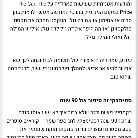
ומודעות אנונימיות שעושות פארודיה על The Car. The
Price במקום המכונית, במרכז המודעה, אפשר לראות בהן
סביח או אסימון או את דה גול...הטקסט מחקה את טקסט
פולקסווגן "אז מה הופך את דה גול לדה גול? אולי זו המילה
דה? ואולי המילה גול?".
כידוע, פארודיה היא צורה של תשומת לב והוכחה לכך שאי
אפשר להישאר אדיש למהלך פולקסווגן כי, ושב, מרגיז כמה
שהוא טוב.
סטימצקי זה סיפור של 90 שנה
בקמפיין פשוט וכזה שלא ברור איך לא עשו אותו קודם,
שחוגג 90 שנה לסטימצקי, ו'חג ספר שמח' - קוראים סופרים
קטע מספרם ועוצרים בדיוק במקום מותח שמותיר את
הצופה פעור פה. מצד אחד יש פה פטנט הארד סייל הכי נמוך