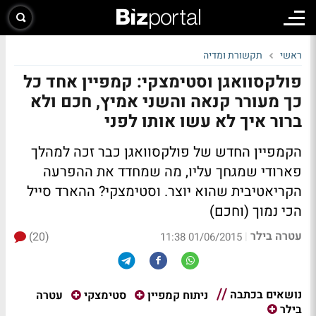
ראשי
תקשורת ומדיה
פולקסוואגן וסטימצקי: קמפיין אחד כל
כך מעורר קנאה והשני אמיץ, חכם ולא
ברור איך לא עשו אותו לפני
הקמפיין החדש של פולקסוואגן כבר זכה למהלך
פארודי שמגחך עליו, מה שמחדד את ההפרעה
הקריאטיבית שהוא יוצר. וסטימצקי? ההארד סייל
הכי נמוך (וחכם)
עטרה בילר
(20)
|
01/06/2015 11:38
נושאים בכתבה
עטרה
ניתוח קמפיין
סטימצקי
בילר