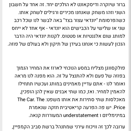
ברור שיוקרה ודיסקאונט לא הולכים יחד. זה אחד על חשבון
השני וזהו משחק שאנחנו מכירים ורגילים לשחק אותו.
כשהפרסומת "יונדאי עצור בצד" באה לבשר לנו שכל רכב
שני או שלישי על הכבישים הוא יונדאי - אף אחד לא ייחס
למותג שום אלגנטיות או סטטוס. לקנות יונדאי היה הדבר
הנכון לעשות כי אנחנו בעידן של תיקון ולא בעולם של פוזה.
פולקסווגן מצליח במסע הנוכחי לארוז את המחיר הנמוך
בפוזה של פעם ולא להתנצל על זה. הוא מפנה לנו מראה
ואומר לנו - אתם עדיין מאמינים במותג ועכשיו תתחילו
להאמין למחיר. ואז, כמו שתי אבנים שאין להן הופכין,
מאכלסות שתי סתירות את אותו משפט: The Car. The
Price. יש פה הפרעה קריאטיבית חזקה שנאמרת
במינימליזם ו understatement המעוררות קנאה.
ערובה לכך זה וויכוח עירני שמתנהל ברשת סביב הקמפיין,