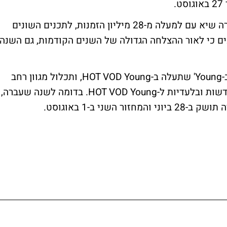
.
בשנת 2011 קטגוריית 'קיץ חינם לילדים' שברה שיא עם למעלה מ-28 מיליון הזמנות, לתכנים השונים
גרתה בחינם. כעת ב-HOT מעריכים כי לאור ההצלחה הגדולה של השנים הקודמות, גם השנה
תכני החינם ירוכזו תחת קטגוריית 'קיץ חינם ב-Young' שתעלה ב-HOT VOD Young, ותכלול מגוון רחב
של תכנים חדשים, שבמרכזם הפקות מקור חדשות ובלעדיות ל-HOT VOD Young. בדומה לשנה שעברה,