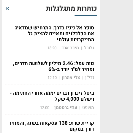
כותרות מתגלגלות
סופר אל ניניו בדרך: התרחיש שמדאיג
את הכלכלנים ומאיים להצית גל
התייקרויות עולמי
גלובל
מירב ארד
13:20
|
|
נווה עמל: 2.46 מיליון לשלושה חדרים,
ומחיר למ"ר יורד ב-6%
נדל"ן
צלי אהרון
12:10
|
|
ביטל זיכרון דברים יממה אחרי החתימה -
וישלם 4,000 שקל
משפט
עוזי גרסטמן
12:00
|
|
קריית שרת: 138 עסקאות בשנה, והמחיר
דורך במקום