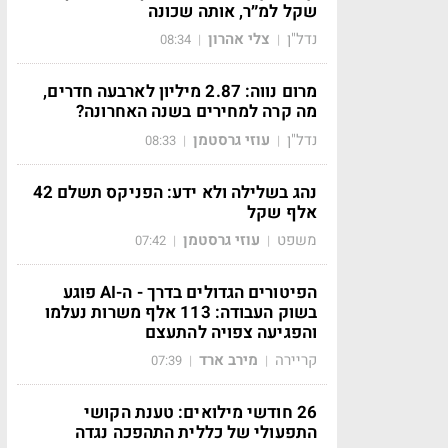
שקל למ״ר, אותה שכונה
נדל"ן
צלי אהרון
08:34
|
|
מרום נווה: 2.87 מיליון לארבעה חדרים,
מה קרה למחירים בשנה האחרונה?
נדל"ן
עוזי גרסטמן
08:33
|
|
נהג בשלילה ולא ידע: הפניקס תשלם 42
אלף שקל
משפט
עוזי גרסטמן
07:42
|
|
הפיטורים הגדולים בדרך - ה-AI פוגע
בשוק העבודה: 113 אלף משרות נעלמו
והפגיעה צפויה להתעצם
קריירה
מירב ארד
07:39
|
|
26 חודשי מילואים: טענת הקושי
התפעולי של כללית התהפכה נגדה