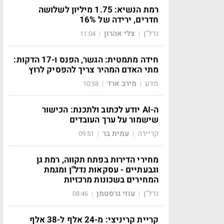
רמת הנשיא: 1.75 מיליון לשלושה
חדרים, ירידה של 16%
נדל"ן
צלי אהרון
11:04
|
|
חידה מתמטית: הגשר, הפנס ו-17 הדקות:
מתי האדם המהיר צריך להפסיק לרוץ
מדע
מירב ארד
10:58
|
|
ה-AI יודע לכתוב ולתכנת: הכישור
שישמור על ערך העובדים
קריירה
עמית בר
09:51
|
|
מחירי הדירות בפתח תקווה, רמת גן
וגבעתיים - עסקאות נדל"ן ומגמת
המחירים בשכונות מרכזיות
נדל"ן
עוזי גרסטמן
08:46
|
|
קריית קריניצי: מ-24 אלף ל-38 אלף