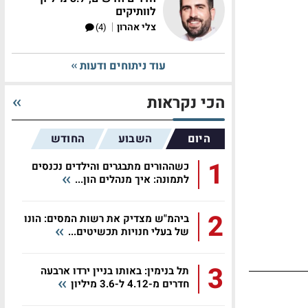
לוותיקים
|
צלי אהרון
(4)
עוד ניתוחים ודעות
הכי נקראות
היום
השבוע
החודש
1
כשההורים מתבגרים והילדים נכנסים
לתמונה: איך מנהלים הון...
2
ביהמ"ש מצדיק את רשות המסים: הונו
של בעלי חנויות תכשיטים...
3
תל בנימין: באותו בניין ירדו ארבעה
חדרים מ-4.12 ל-3.6 מיליון