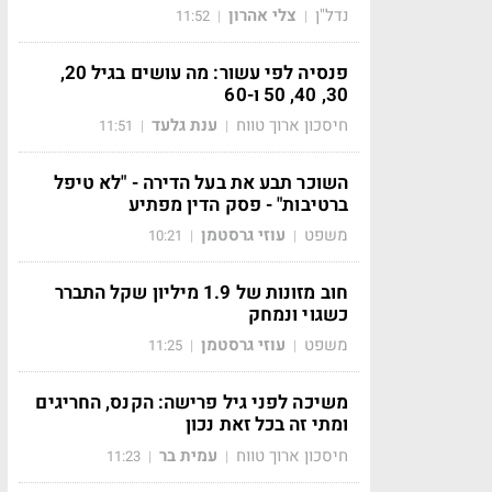
נדל"ן
צלי אהרון
11:52
|
|
פנסיה לפי עשור: מה עושים בגיל 20,
30, 40, 50 ו-60
חיסכון ארוך טווח
ענת גלעד
11:51
|
|
השוכר תבע את בעל הדירה - "לא טיפל
ברטיבות" - פסק הדין מפתיע
משפט
עוזי גרסטמן
10:21
|
|
חוב מזונות של 1.9 מיליון שקל התברר
כשגוי ונמחק
משפט
עוזי גרסטמן
11:25
|
|
משיכה לפני גיל פרישה: הקנס, החריגים
ומתי זה בכל זאת נכון
חיסכון ארוך טווח
עמית בר
11:23
|
|