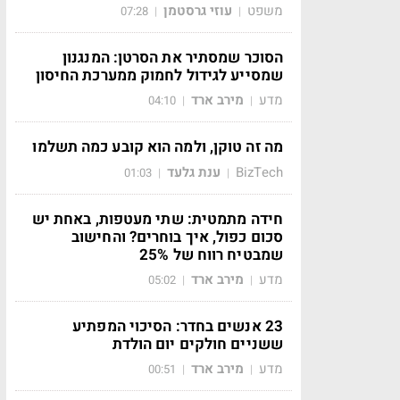
משפט
עוזי גרסטמן
07:28
|
|
הסוכר שמסתיר את הסרטן: המנגנון
שמסייע לגידול לחמוק ממערכת החיסון
מדע
מירב ארד
04:10
|
|
מה זה טוקן, ולמה הוא קובע כמה תשלמו
BizTech
ענת גלעד
01:03
|
|
חידה מתמטית: שתי מעטפות, באחת יש
סכום כפול, איך בוחרים? והחישוב
שמבטיח רווח של 25%
מדע
מירב ארד
05:02
|
|
23 אנשים בחדר: הסיכוי המפתיע
ששניים חולקים יום הולדת
מדע
מירב ארד
00:51
|
|