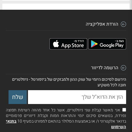
הורדת אפליקציה
הרשמה לדיוור
הירשם לסיכום היומי של שוק ההון ולמבזקים של ביזפורטל - ניוזלטרים
חובה לכל משקיע
אני מאשר קבלת שני ניוזלטרים, אשר כל אחד מהווה רשימת תפוצה
נפרדת, בנושאים סיכום יומי והתראות חמות וקבלת דיוורים פרסומיים
בדואר אלקטרוני ו/ או באמצעות הסלולר בהתאם למפורט בסעיף 10
בתנאי
השימוש