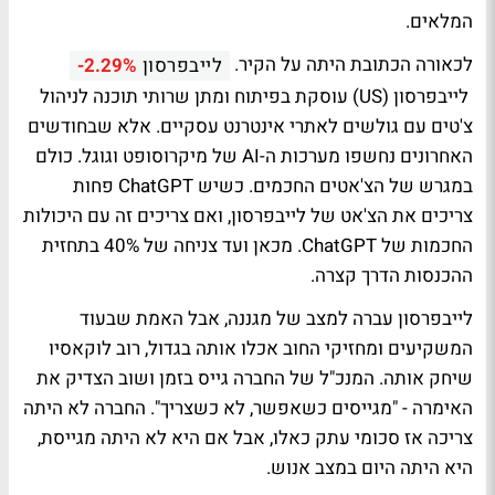
המלאים.
לכאורה הכתובת היתה על הקיר.
לייבפרסון
-2.29%
לייבפרסון (US) עוסקת בפיתוח ומתן שרותי תוכנה לניהול
צ'טים עם גולשים לאתרי אינטרנט עסקיים. אלא שבחודשים
האחרונים נחשפו מערכות ה-AI של מיקרוסופט וגוגל. כולם
במגרש של הצ'אטים החכמים. כשיש ChatGPT פחות
צריכים את הצ'אט של לייבפרסון, ואם צריכים זה עם היכולות
החכמות של ChatGPT. מכאן ועד צניחה של 40% בתחזית
ההכנסות הדרך קצרה.
לייבפרסון עברה למצב של מגננה, אבל האמת שבעוד
המשקיעים ומחזיקי החוב אכלו אותה בגדול, רוב לוקאסיו
שיחק אותה. המנכ"ל של החברה גייס בזמן ושוב הצדיק את
האימרה - "מגייסים כשאפשר, לא כשצריך". החברה לא היתה
צריכה אז סכומי עתק כאלו, אבל אם היא לא היתה מגייסת,
היא היתה היום במצב אנוש.