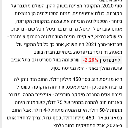
צילום: מתן קובי
סוף 2020. התקופה מצוינת בשוק ההון. העולם מתגבר על
הקורונה, כולם אופטימיים, מניות הטכנולוגיה הן הנוצצות
ביותר - הטכנולוגיה הוכיחה את עצמה בתקופת הקורונה,
אנחנו עוברים לדיגיטל, מדברים בדיגיטל, הכל שם - ברשת.
מי שלא נמצא, לא קיים. מניות הטכנולוגיה בטירוף שיתגבר -
פברואר-מרץ 2021 היו השיא, אחר כך כל כל התקף של
מאניה, זה נגמר בדיפרסה. בינתיים, חברה בשם
שרשומה בוול סטריט וגם בתל אביב
לייבפרסון
-2.29%
עושה מהלך גאוני - היא מגייסת כסף.
היא מגייסת חוב בסך 450 מיליון דולר. החוב הזה ניתן לה
בריבית אפס. כן - ריבית אפס. זו היתה התקופה, כשמול
רייבת אפס החברה סיפקה סוכרייה - אופציית המרה. מדובר
באגרות חוב להמרה במחיר של 75 דולר, כשהמניה היתה
מתחת ל-50 דולר. היום המניה מתחת ל-4 דולר. אבל החוב
במאזן נשאר - 450 מיליון דולר, כסף גדול. צריך להחזיר אותו
ב-2026, אבל המחזיקים בחוב בלחץ.