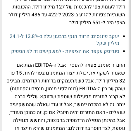
דולר לעומת צפי להכנסות של 127 מיליון דולר. ההכנסות
השנתיות צפויות להגיע ב-2023 ל-422 עד 436 מיליון דולר.
הצפי היה ל-551 מיליון דולר.
יעקב פיננסים: הרווח הנקי ברבעון עלה ב-13.8% ל-24.1
מיליון שקל
סנדיסק עקפה את הציפיות - למשקיעים זה לא הספיק
החברה אומנם צפויה להפסיד אבל ה-EBITDA המתואם
שאמור לשקף את יכולת ייצור המזומנים צפוי להיות 15 עד
32 מיליון דולר. אבל כשמתעמקים בדוחות הקודמים, מבינים
שהקשר בין ה-EBITDA (רווח לפני מימון, מיסים והפחתות)
לא קרוב לתזרים מפעילות שוטפת שדווקא שלילי הרבה
יותר. זה לא בהכרח יימשך, אבל זו עוד שאלה שהמשקיעים
שואלים - האם התזרים יהיה חיובי? אם כן, זה כמובן מעודד,
אבל בהינתן הנפילה הדרמטית בהכנסות, והחשש מנפילה
נוספת, לצד חוסר בהירות לגבי המזומנים שהיא תייצר או