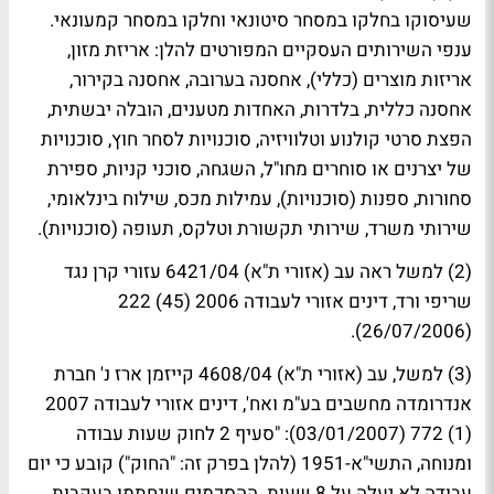
שעיסוקו בחלקו במסחר סיטונאי וחלקו במסחר קמעונאי.
ענפי השירותים העסקיים המפורטים להלן: אריזת מזון,
אריזות מוצרים (כללי), אחסנה בערובה, אחסנה בקירור,
אחסנה כללית, בלדרות, האחדות מטענים, הובלה יבשתית,
הפצת סרטי קולנוע וטלוויזיה, סוכנויות לסחר חוץ, סוכנויות
של יצרנים או סוחרים מחו"ל, השגחה, סוכני קניות, ספירת
סחורות, ספנות (סוכנויות), עמילות מכס, שילוח בינלאומי,
שירותי משרד, שירותי תקשורת וטלקס, תעופה (סוכנויות).
(2) למשל ראה עב (אזורי ת"א) 6421/04 עזורי קרן נגד
שריפי ורד, דינים אזורי לעבודה 2006 (45) 222
(26/07/2006).
(3) למשל, עב (אזורי ת"א) 4608/04 קייזמן ארז נ' חברת
אנדרומדה מחשבים בע"מ ואח', דינים אזורי לעבודה 2007
(1) 772 (03/01/2007): "סעיף 2 לחוק שעות עבודה
ומנוחה, התשי"א-1951 (להלן בפרק זה: "החוק") קובע כי יום
עבודה לא יעלה על 8 שעות. ההסכמים שנחתמו בעקבות