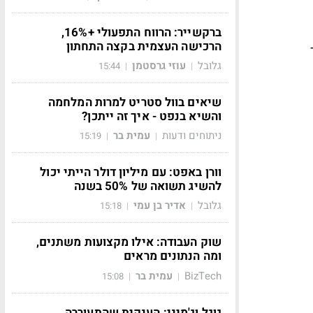
ברקשייר: הרווח התפעולי +16%,
הרכישה העצמית בקצה התחתון
כ-300 מטר
גלובל
עוזי גרסטמן
15:44
|
|
שיאים בוול סטריט למרות המלחמה
והשיא בנפט - איך זה ייתכן?
ניתוחים ודעות
עמית בר
15:19
|
|
וורן באפט: עם מיליון דולר הייתי יכול
להשיג תשואה של 50% בשנה
גלובל
אדיר בן עמי
15:18
|
|
שוק העבודה: אילו מקצועות משתנים,
ומה הנתונים מראים
BizTech
עמית בר
15:08
|
|
גוגל וג'מיני: הענקית שהתעוררה