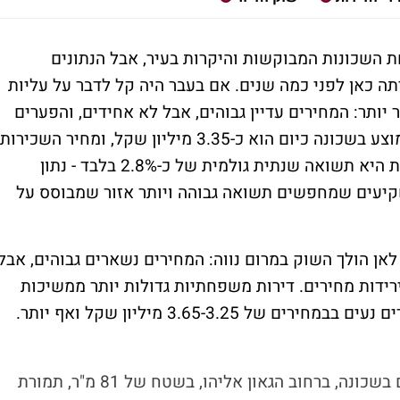
ת השכונות המבוקשות והיקרות בעיר, אבל הנתונים
תה כאן לפני כמה שנים. אם בעבר היה קל לדבר על עליות
יותר: המחירים עדיין גבוהים, אבל לא אחידים, והפערים
בין נכס לנכס גדולים מאוד. מחיר הקנייה הממוצע בשכונה כיום הוא כ-3.35 מיליון שקל, ומחיר השכירות
הממוצע הוא כ-7,900 שקל בחודש. המשמעות היא תשואה שנתית גולמית של כ-2.8% בלבד - נתון
קיעים שמחפשים תשואה גבוהה ויותר אזור שמבוסס על
תר לאן הולך השוק במרום נווה: המחירים נשארים גבוהים, אבל
ידות מחירים. דירות משפחתיות גדולות יותר ממשיכות
3.65-3.25 מיליון שקל ואף יותר.
בפברואר האחרון נמכרה דירת שלושה חדרים בשכונה, ברחוב הגאון אליהו, בשטח של 81 מ"ר, תמורת