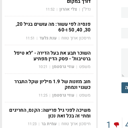
דורך במקום
נדל"ן
צלי אהרון
11:52
|
|
פנסיה לפי עשור: מה עושים בגיל 20,
30, 40, 50 ו-60
חיסכון ארוך טווח
ענת גלעד
11:51
|
|
השוכר תבע את בעל הדירה - "לא טיפל
ברטיבות" - פסק הדין מפתיע
משפט
עוזי גרסטמן
10:21
|
|
חוב מזונות של 1.9 מיליון שקל התברר
כשגוי ונמחק
ה
משפט
עוזי גרסטמן
11:25
|
|
משיכה לפני גיל פרישה: הקנס, החריגים
ומתי זה בכל זאת נכון
1
חיסכון ארוך טווח
עמית בר
11:23
|
|