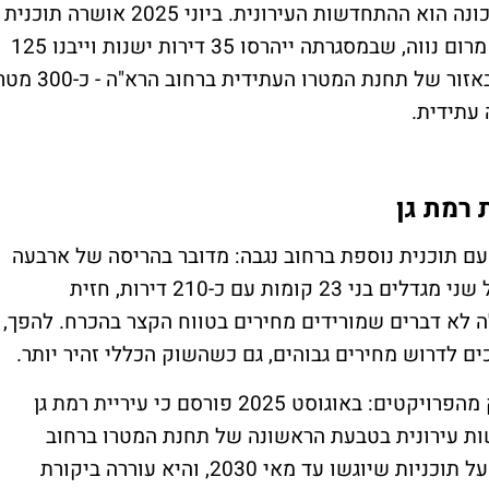
אחד הגורמים שממשיכים לתמוך במחירי השכונה הוא ההתחדשות העירונית. ביוני 2025 אושרה תוכנית
פינוי-בינוי במתחם תרצה-ירושלים, בגבול של מרום נווה, שבמסגרתה ייהרסו 35 דירות ישנות וייבנו 125
דירות חדשות במגדל בן 25 קומות. התוכנית באזור של תחנת המטרו העתידית ברחוב הרא"ה - 
 עתידית.
רמת גן
ם תוכנית נוספת ברחוב נגבה: מדובר בהריסה של ארבעה
בניינים קיימים שכוללים 66 דירות, ובנייה של שני מגדלים בני 23 קומות עם כ-210 דירות, חזית
ה לא דברים שמורידים מחירים בטווח הקצר בהכרח. להפך,
ם לדרוש מחירים גבוהים, גם כשהשוק הכללי זהיר יותר.
לצד זאת, יש גם גורם שעשוי להכביד על חלק מהפרויקטים: באוגוסט 2025 פורסם כי עיריית רמת גן
תחדשות עירונית בטבעת הראשונה של תחנת המטרו ברחוב
הרא"ה. לפי פרסומים בנושא, ההחלטה תחול על תוכניות שיוגשו עד מאי 2030, והיא עוררה ביקורת