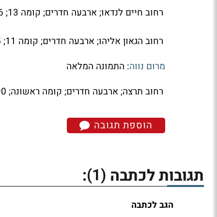
רחוב חיים לנדאו; ארבעה חדרים; קומה 13; 101.76 מ"ר; 3.25 מיליון שקל (כ-32.2 אלף שקל למ"ר)
רחוב הגאון אליהו; ארבעה חדרים; קומה 11; 123.65 מ"ר; 3.73 מיליון שקל (כ-30.3 אלף שקל למ"ר)
מרום נווה
: התמונה המלאה
רחוב תרצה; ארבעה חדרים; קומה ראשונה; 90 מ"ר; 2.78 מיליון שקל (כ-30.1 אלף שקל למ"ר)
הוספת תגובה
(1)
תגובות לכתבה
:
הגב לכתבה