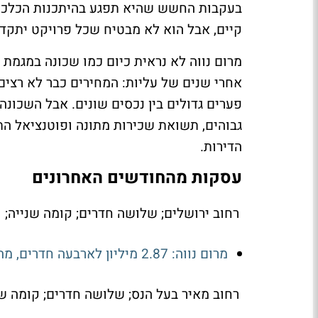
בעקבות החשש שהיא תפגע בהיתכנות הכלכלית
קיים, אבל הוא לא מבטיח שכל פרויקט יתקדם
מרום נווה לא נראית כיום כמו שכונה במגמת 
אחרי שנים של עליות: המחירים כבר לא רצים 
פערים גדולים בין נכסים שונים. אבל השכונה
גבוהים, תשואת שכירות מתונה ופוטנציאל ה
הדירות.
עסקות מהחודשים האחרונים
רחוב ירושלים; שלושה חדרים; קומה שנייה; 61 מ"ר; 2.3 מיליון שקל (כ-37.7 אלף שקל למ"ר)
מרום נווה: 2.87 מיליון לארבעה חדרים, מה קרה למחירים בשנה האחרונה?
רחוב מאיר בעל הנס; שלושה חדרים; קומה שנייה; 59 מ"ר; 2.155 מיליון שקל (כ-36.5 אלף