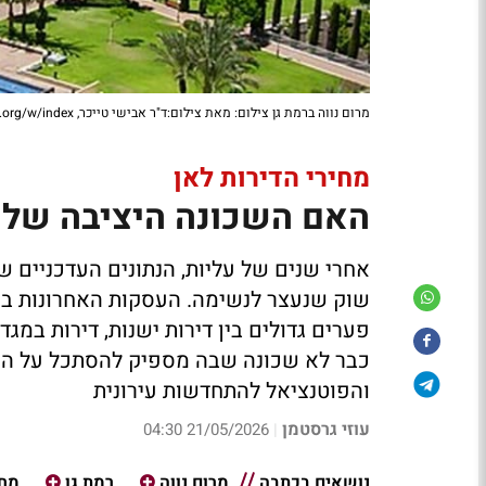
מרום נווה ברמת גן צילום: מאת צילום:ד"ר אבישי טייכר, CC BY 2.5, https://commons.wikimedia.org/w/index
מחירי הדירות לאן
האם השכונה היציבה של 
אחרי שנים של עליות, הנתונים העדכניים של
שוק שנעצר לנשימה. העסקות האחרונות בש
פערים גדולים בין דירות ישנות, דירות במגד
כבר לא שכונה שבה מספיק להסתכל על המחי
והפוטנציאל להתחדשות עירונית
עוזי גרסטמן
21/05/2026 04:30
|
נושאים בכתבה
מרום נווה
רמת גן
מחי