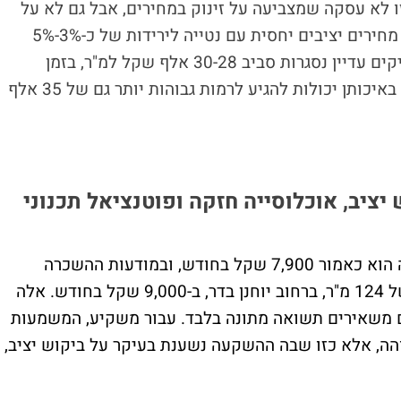
28 אלף שקל למ"ר. זו לא עסקה שמצביעה על זינוק במחירים, אבל גם לא על
התרסקות. היא מצביעה על כך שבשכונה יש מחירים יציבים יחסית עם נטייה לירידות של כ-3%-5%
בשנה. מכירות של דירות רגילות בבניינים ותיקים עדיין נסגרות סביב 30-28 אלף שקל למ"ר, בזמן
שדירות חדשות יותר, גבוהות יותר או חריגות באיכותן יכולות להגיע לרמות גבוהות יותר גם של 35 אלף
יב, אוכלוסייה חזקה ופוטנציאל תכנוני
בצד השכירות, המחיר הממוצע לדירה בשכונה הוא כאמור 7,900 שקל בחודש, ובמודעות ההשכרה
מופיעה למשל דירת חמישה חדרים, בשטח של 124 מ"ר, ברחוב יוחנן בדר, ב-9,000 שקל בחודש. אלה
הם משאירים תשואה מתונה בלבד. עבור משקיע, המשמעות
והה, אלא כזו שבה ההשקעה נשענת בעיקר על ביקוש יציב,