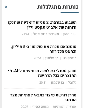
כותרות מתגלגלות
השבוע בבורסה: 2 מניות דואליות שיזנקו
ודוחות של אלביט ונקסט ויז'ן
שוק ההון
מערכת ביזפורטל
21:44
|
|
טוטנהאם מכרה את סולומון ב-5 מיליון,
וכמעט הכל רווח
ביזספורט
בן פלמון
20:54
|
|
מורגן סטנלי בשלושה תרחישים ל-AI. מי
המנצחים בכל תרחיש?
גלובל
בן פלמון
20:31
|
|
טהרן דורשת פיצוי כתנאי לפתיחת מצר
הורמוז
אנרגיה ותשתיות
משה כסיף
20:07
|
|