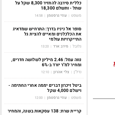
כללית סירבה להחזיר 8,300 שקל על
שתל - ותשלם 18,300
משפט
עוזי גרסטמן
14:58
|
|
סופר אל ניניו בדרך: התרחיש שמדאיג
את הכלכלנים ומאיים להצית גל
התייקרויות עולמי
גלובל
מירב ארד
13:20
|
|
נווה עמל: 2.46 מיליון לשלושה חדרים,
ומחיר למ"ר יורד ב-6%
נדל"ן
צלי אהרון
12:10
|
|
ביטל זיכרון דברים יממה אחרי החתימה -
וישלם 4,000 שקל
משפט
עוזי גרסטמן
12:00
|
|
קריית שרת: 138 עסקאות בשנה, והמחיר