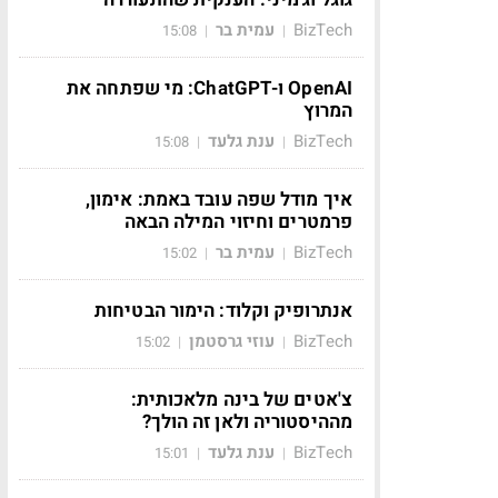
BizTech
עמית בר
15:08
|
|
OpenAI ו-ChatGPT: מי שפתחה את
המרוץ
BizTech
ענת גלעד
15:08
|
|
איך מודל שפה עובד באמת: אימון,
פרמטרים וחיזוי המילה הבאה
BizTech
עמית בר
15:02
|
|
אנתרופיק וקלוד: הימור הבטיחות
BizTech
עוזי גרסטמן
15:02
|
|
צ'אטים של בינה מלאכותית:
מההיסטוריה ולאן זה הולך?
BizTech
ענת גלעד
15:01
|
|