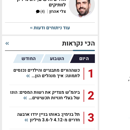
לוותיקים
|
צלי אהרון
(4)
עוד ניתוחים ודעות
הכי נקראות
היום
השבוע
החודש
1
כשההורים מתבגרים והילדים נכנסים
לתמונה: איך מנהלים הון...
2
ביהמ"ש מצדיק את רשות המסים: הונו
של בעלי חנויות תכשיטים...
3
תל בנימין: באותו בניין ירדו ארבעה
חדרים מ-4.12 ל-3.6 מיליון