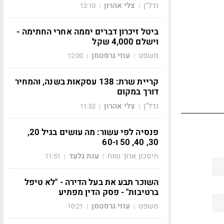
נדל"ן
צלי אהרון
12:10
|
|
ביטל זיכרון דברים יממה אחרי החתימה -
וישלם 4,000 שקל
משפט
עוזי גרסטמן
12:00
|
|
קריית שרת: 138 עסקאות בשנה, והמחיר
דורך במקום
נדל"ן
צלי אהרון
11:52
|
|
פנסיה לפי עשור: מה עושים בגיל 20,
30, 40, 50 ו-60
חיסכון ארוך טווח
ענת גלעד
11:51
|
|
השוכר תבע את בעל הדירה - "לא טיפל
ברטיבות" - פסק הדין מפתיע
משפט
עוזי גרסטמן
10:21
|
|