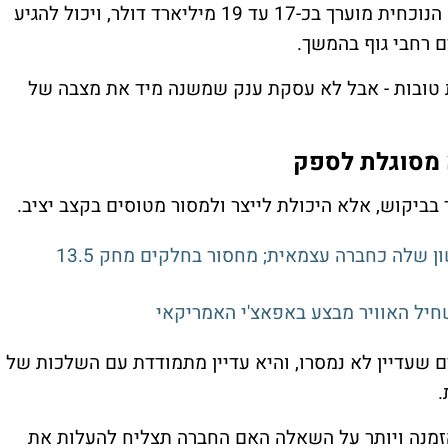
לפי הערכות שפורסמו ברויטרס, שווי העסקה הנוכחית מוערך בכ-17 עד 19 מיליארד דולר, ויכול להגיע
טוסים הם חדשות טובות - אבל לא עסקת ענק שמשנה מיד את מצבה של
א מסוגלת לספק
בביקוש, אלא היכולת לייצר ולמסור מטוסים בקצב יציב.
האניוול אירוספייס צנחה 23% בדוח הראשון שלה כחברה עצמאית; מחסור בחלקים מחק 13.5
חיל האוויר מבצע באפאצ'י האמריקאי
יום צבר של יותר מ-6,800 מטוסים שעדיין לא נמסרו, והיא עדיין מתמודדת עם השלכות של
.
זמנה ויותר על השאלה האם החברה תצליח להעלות את