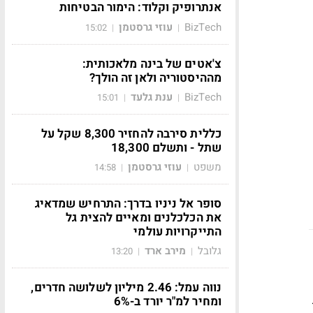
אנתרופיק וקלוד: הימור הבטיחות
BizTech
עוזי גרסטמן
15:02
|
|
צ'אטים של בינה מלאכותית:
מההיסטוריה ולאן זה הולך?
BizTech
ענת גלעד
15:01
|
|
כללית סירבה להחזיר 8,300 שקל על
שתל - ותשלם 18,300
משפט
עוזי גרסטמן
14:58
|
|
סופר אל ניניו בדרך: התרחיש שמדאיג
את הכלכלנים ומאיים להצית גל
התייקרויות עולמי
גלובל
מירב ארד
13:20
|
|
נווה עמל: 2.46 מיליון לשלושה חדרים,
ומחיר למ"ר יורד ב-6%