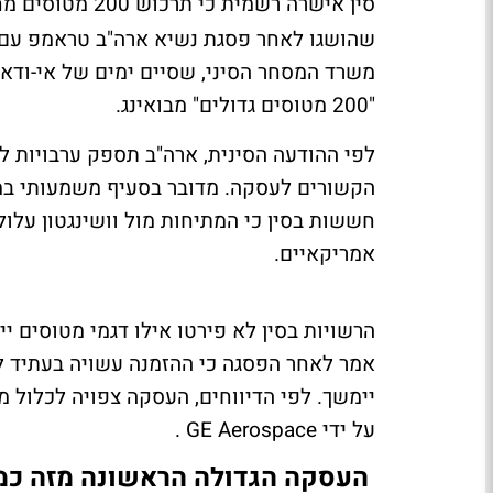
סין אישרה רשמית כי תרכוש 200 מטוסים מחברת בואינג
שהושגו לאחר פסגת נשיא ארה"ב טראמפ עם נש
משרד המסחר הסיני, שסיים ימים של אי-ודאו
"200 מטוסים גדולים" מבואינג.
לפי ההודעה הסינית, ארה"ב תספק ערבויות ל
הקשורים לעסקה. מדובר בסעיף משמעותי במיו
חששות בסין כי המתיחות מול וושינגטון עלולה
אמריקאיים.
הרשויות בסין לא פירטו אילו דגמי מטוסים י
על ידי GE Aerospace .
העסקה הגדולה הראשונה מזה כמ