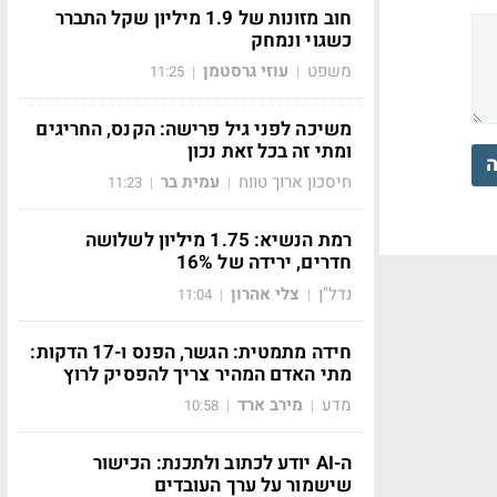
חוב מזונות של 1.9 מיליון שקל התברר
כשגוי ונמחק
משפט
עוזי גרסטמן
11:25
|
|
משיכה לפני גיל פרישה: הקנס, החריגים
ומתי זה בכל זאת נכון
ה
חיסכון ארוך טווח
עמית בר
11:23
|
|
רמת הנשיא: 1.75 מיליון לשלושה
חדרים, ירידה של 16%
נדל"ן
צלי אהרון
11:04
|
|
חידה מתמטית: הגשר, הפנס ו-17 הדקות:
מתי האדם המהיר צריך להפסיק לרוץ
מדע
מירב ארד
10:58
|
|
ה-AI יודע לכתוב ולתכנת: הכישור
שישמור על ערך העובדים