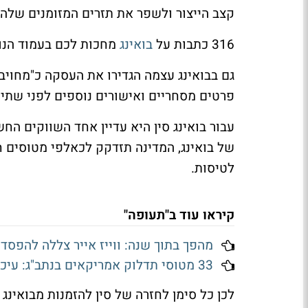
קצב הייצור ולשפר את תזרים המזומנים שלה 
316 כתבות על
בואינג
מחכות לכם בעמוד הנ
גם בבואינג עצמה הגדירו את העסקה כ"מחויב
פרטים מסחריים ואישורים נוספים לפני שתי
עבור בואינג סין היא עדיין אחד השווקים החש
של בואינג, המדינה תזדקק לכאלפי מטוסים 
לטיסות.
קיראו עוד ב"תעופה"
מהפך בתוך שנה: ווייז אייר צללה להפסד של כמעט 200 מיליון יו
33 מטוסי תדלוק אמריקאים בנתב"ג: עיכוב ממוצע של 65 דקות
לכן כל סימן לחזרה של סין להזמנות מבואינג