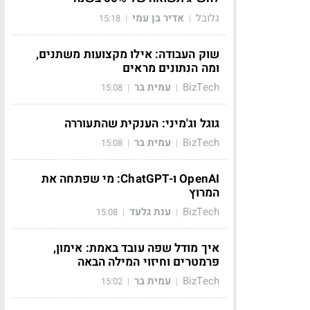
גלובל
אדיר בן עמי
15:18
|
|
שוק העבודה: אילו מקצועות משתנים,
ומה הנתונים מראים
BizTech
עמית בר
15:08
|
|
גוגל וג'מיני: הענקית שהתעוררה
BizTech
עמית בר
15:08
|
|
OpenAI ו-ChatGPT: מי שפתחה את
המרוץ
BizTech
ענת גלעד
15:08
|
|
איך מודל שפה עובד באמת: אימון,
פרמטרים וחיזוי המילה הבאה
BizTech
עמית בר
15:02
|
|