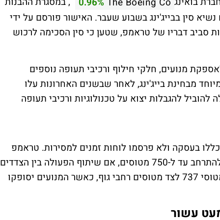
, במסגרת ההבנות
0.96%
The Boeing Co
יא סין בבייג'ינג בשבוע שעבר. האישור פורסם על ידי
ת סביב דבריו של טראמפ, שטען כי סין הסכימה לרכוש
אספקת מנועים, חלקי חילוף ורכיבי תעופה נוספים
חד מבחינת בייג'ינג, לאחר שבשנים האחרונות עלו
 להוביל להגבלות יצוא על טכנולוגיות ורכיבי תעופה
יכללו בעסקה ולא פרסמו לוחות זמנים למסירות. טראמפ
אמר לאחר הפסגה כי ההזמנה עשויה בעתיד להתרחב עד ל-750 מטוסים, אם שיתוף הפעולה בין הצדדים
יימשך. לפי הדיווחים, העסקה צפויה לכלול מטוסי 737 לצד מטוסים רחבי גוף, כאשר המנועים יסופקו
עט עשור