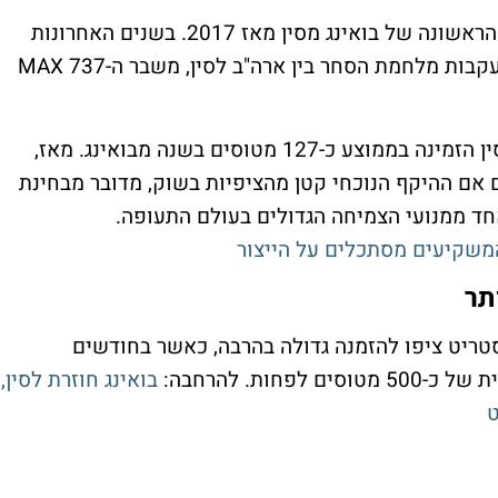
אם העסקה תושלם, זו תהיה ההזמנה הגדולה הראשונה של בואינג מסין מאז 2017. בשנים האחרונות
בואינג כמעט נעלמה משוק התעופה הסיני, בעקבות מלחמת הסחר בין ארה"ב לסין, משבר ה-737 MAX
לפי נתוני רויטרס, בין השנים 2005 ל-2017 סין הזמינה בממוצע כ-127 מטוסים בשנה מבואינג. מאז,
ה. לכן, גם אם ההיקף הנוכחי קטן מהציפיות בשוק, מדובר מבחינת
ד ממנועי הצמיחה הגדולים בעולם התעופה.
המשקיעים מסתכלים על הייצור
תר
טריט ציפו להזמנה גדולה בהרבה, כאשר בחודשים
ות. להרחבה:
בואינג חוזרת לסין,