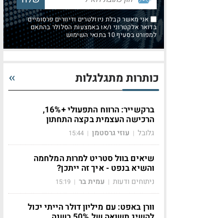
אני מאשר קבלת ניוזלטרים ודיוורים פרסומיים
בדואר אלקטרוני ו/או באמצעות הסלולר בהתאם
למפורט בסעיף 10 בתנאי השימוש
כותרות מתגלגלות
ברקשייר: הרווח התפעולי +16%,
הרכישה העצמית בקצה התחתון
גלובל
עוזי גרסטמן
15:44
|
|
שיאים בוול סטריט למרות המלחמה
והשיא בנפט - איך זה ייתכן?
ניתוחים ודעות
עמית בר
15:19
|
|
וורן באפט: עם מיליון דולר הייתי יכול
להשיג תשואה של 50% בשנה