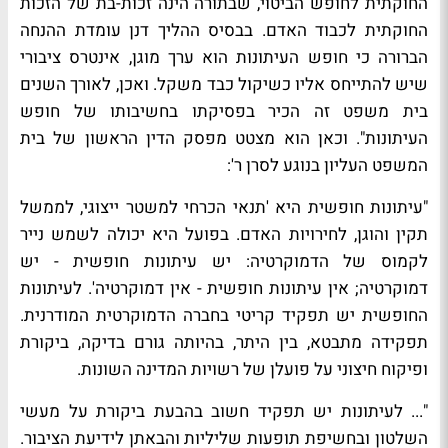
החוקתית לחופש הביטוי, שבתורה הינה זכות-בת של הזכות
החוקתית לכבוד האדם. בבסיס ההליך דנן עומדת ההנחה
הברורה כי חופש העיתונות הוא ערך מוגן, אינטרס ציבורי
שיש להתייחס אליו כשיקול כבד משקל. ואכן, לאורך השנים
בית משפט זה הכיר בפסיקתו בחשיבותו של חופש
העיתונות". וכאן הוא מצטט מפסק הדין הראשון של בית
המשפט העליון בנוגע לסרן ר':
"עיתונות חופשית היא 'תנאי הכרחי למשטר ייצוגי, לממשל
תקין והוגן, לחירויות האדם. בפועל היא יכולה לשמש נייר
לקמוס של הדמוקרטיה: יש עיתונות חופשית - יש
דמוקרטיה; אין עיתונות חופשית - אין דמוקרטיה'. לעיתונות
החופשית יש תפקיד קריטי בחברה הדמוקרטית המודרנית.
תפקידה מתבטא, בין היתר, בהיותה גורם בדיקה, ביקורת
ופיקוח חיצוני על פועלן של רשויות המדינה השונות.
"... לעיתונות יש תפקיד חשוב בהבעת ביקורת על מעשי
השלטון ובחשיפת תופעות שליליות והבאתן לידיעת הציבור.