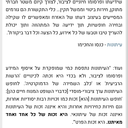
שידיעתו ופרסומו חיוניים לציבור, לצורך קיום משטר חברתי
מתוקן, חירות ביטוי וממשל תקין... כלי התקשורת הם גורמים
המסייעים בעיצוב דעתו של האזרח ומאפשרים לו שקילה
ובחירה חופשיות, תוך ידיעה של המתהווה ותוך יכולת
להעריך טיבו וטבעו של כל אירוע, כל הצעה וכל דבר ביקורת".
עיתונות
- כנסו והחכימו
ועוד: "העיתונות נתפסת כמי שמופקדת על איסוף המידע
ופרסומו לציבור, ולא בכדי היא זכתה לכינויים 'הרשות
הרביעית' או 'כלב השמירה של הדמוקרטיה'. לחופש
העיתונות ערך ציבורי-מוסדי [כדברי השופט המנוח חיים כהן]:
'חופש העיתונות [הוא] זכות כמו זכויות רבות יסודיות אחרות,
וגם חירות כחירויות אחרות; והיא איננה זכות של העיתונות
ואיננה זכות של עיתונאי.
היא זכות של כל אחד ואחד
מאיתנו.
היא זכות הפרט'".