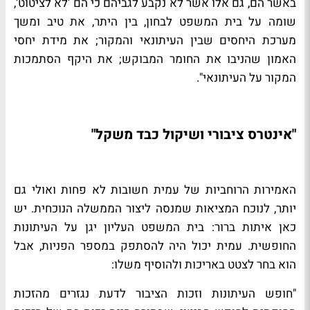
באשר הם, גם אלו אשר לא נקבע לגביהם כי הם 'לא לציטוט',
שומה על בית המשפט לבחון, בין היתר, את טיב ומשך
מערכת היחסים שבין העיתונאי והמקור; את מידת יחסי
האמון שהניבו את החומר המבוקש; את היקף הסתמכות
המקור על העיתונאי".
"אינטרס ציבורי ושיקול כבד משקל"
האמירות הרוחביות של עמית חשובות לא פחות ואולי גם
יותר, לנוכח המציאות שמנסה ליצור הממשלה הנוכחית. יש
כאן איתות ברור: בית המשפט העליון יגן על העיתונות
החופשית. עמית יכול היה להסתפק במספר הפניות, אבל
הוא בחר לצטט באריכות ולהוסיף משלו:
"חופש העיתונות וזכות הציבור לדעת נגזרים מהזכות