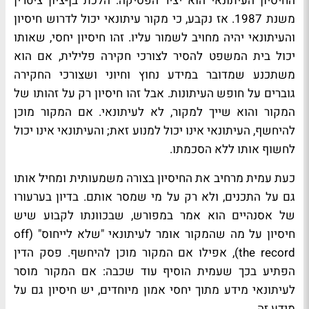
החיסיון העיתונאי הוא יציר הפסיקה: הלכת בן-ציון ציטרין
משנת 1987. אז נקבע, כי מקור עיתונאי יכול לדרוש חיסיון
והעיתונאי יהיה מחויב לשמור עליו. זהו חיסיון יחסי, שאותו
יכול בית המשפט להסיר לצורכי חקירה פלילית, אם הוא
משתכנע שמדובר במידע נחוץ וחיוני ושצורכי החקירה
גוברים על חופש העיתונות. אבל זהו חיסיון רק על זהותו של
המקור והוא שייך למקור, לא לעיתונאי. אם המקור מוכן
להיחשף, העיתונאי אינו יכול למנוע זאת; והעיתונאי אינו יכול
לחשוף אותו ללא הסכמתו.
כעת עמית מרחיב את החיסיון בצורה משמעותית ומחיל אותו
גם על התכנים, ולא רק על מי שמסר אותם. בדיון בערעורו
של אסנהיים הוא אמר במפורש, שבכוונתו לקבוע שיש
חיסיון על מה שהמקור אומר לעיתונאי "שלא לייחוס" (off
the record), אפילו אם המקור מוכן להיחשף. פסק הדין
הפתיע בכך שעמית הוסיף עוד שכבה: אם המקור מוסר
לעיתונאי מידע מתוך יחסי אמון מיוחדים, יש חיסיון גם על
מידע זה.