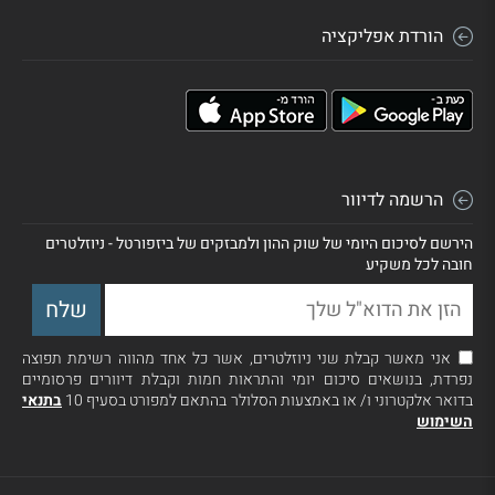
הורדת אפליקציה
הרשמה לדיוור
הירשם לסיכום היומי של שוק ההון ולמבזקים של ביזפורטל - ניוזלטרים
חובה לכל משקיע
אני מאשר קבלת שני ניוזלטרים, אשר כל אחד מהווה רשימת תפוצה
נפרדת, בנושאים סיכום יומי והתראות חמות וקבלת דיוורים פרסומיים
בדואר אלקטרוני ו/ או באמצעות הסלולר בהתאם למפורט בסעיף 10
בתנאי
השימוש