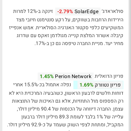
סולאראדג׳
זינקה ב-12% למרות
-2.79%
SolarEdge
הירידות הרחבות בשווקים, על רקע סנטימנט חיובי מצד
המשקיעים כלפי סקטור האנרגיה הסולארית. אמש אנפייז
קיבלה אשרור המלצת קנייה מגולדמן זאקס עם שדרוג
מחיר יעד. מניית החברה טיפסה גם כן ב-17%.
פריון הדואלית
1.45%
Perion Network
נפלה אתמול בכ-15.5% אחרי
פריון נטוורק
1.69%
דוחות חלשים לרבעון הראשון, כשהבעיה המרכזית היא לא
רק הפספוס מול התחזיות, אלא גם האיכות של התוצאות
עצמן. החברה דיווחה על הכנסות של 90.4 מיליון דולר,
עלייה של 1% בלבד לעומת 89.3 מיליון דולר ברבעון
המקביל, ומתחת לצפי השוק שעמד על כ-92.9 מיליון דולר.