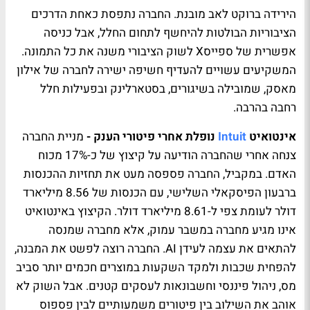
הירידה ברוקט לאב מובנת. החברה נתפסת כאחת הדרכים
הציבוריות הבולטות להיחשף לתחום החלל, אבל כניסה
אפשרית של ספייסX לשוק הציבורי משנה את כל התמונה.
המשקיעים עשויים להעדיף חשיפה ישירה לחברה של אילון
מאסק, שמובילה בשיגורים, בסטארלינק ובפעילות חלל
רחבה בהרבה.
אינטואיט
Intuit
נופלת אחרי פיטורי הענק -
מניית
החברה
צנחה אחרי שהחברה הודיעה על קיצוץ של כ-17% מכוח
האדם. במקביל, החברה פספסה מעט את תחזיות ההכנסות
ברבעון הפיסקאלי השלישי, עם הכנסות של 8.56 מיליארד
דולר לעומת צפי ל-8.61 מיליארד דולר. הקיצוץ באינטואיט
אינו מגיע מחברה במשבר עמוק, אלא מחברה שמנסה
להתאים את עצמה לעידן AI. החברה רוצה לפשט את המבנה,
להפחית שכבות ולמקד השקעות במוצרים חכמים יותר סביב
מס, ניהול פיננסי וחשבונאות לעסקים קטנים. אבל השוק לא
אוהב את השילוב בין פיטורים משמעותיים לבין פספוס