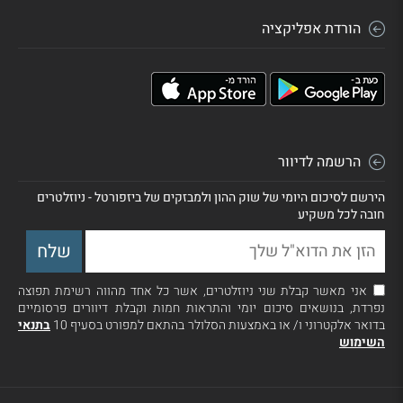
הורדת אפליקציה
הרשמה לדיוור
הירשם לסיכום היומי של שוק ההון ולמבזקים של ביזפורטל - ניוזלטרים
חובה לכל משקיע
אני מאשר קבלת שני ניוזלטרים, אשר כל אחד מהווה רשימת תפוצה
נפרדת, בנושאים סיכום יומי והתראות חמות וקבלת דיוורים פרסומיים
בדואר אלקטרוני ו/ או באמצעות הסלולר בהתאם למפורט בסעיף 10
בתנאי
השימוש