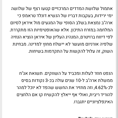
אתמול שלושת המדדים המרכזיים קטעו רצף של שלושה
ימי ירידות, בעקבות דבריו של הנשיא דונלד טראמפ כי
ארה"ב נמצאת בשלב הסופי של המגעים מול איראן לסיום
המלחמה במזרח התיכון. אלא שהאופטימיות הזו מתקררת.
לפי דיווח ברויטרס, המנהיג העליון של איראן הוציא הנחיה
שלפיה אורניום מועשר לא יישלח מחוץ למדינה. מבחינת
השוק, זה עלול להקשות על התקדמות בשיחות.
הנפט חוזר לעלות ומכביד על השווקים. תשואת אג"ח
ממשלת ארה"ב ל-10 שנים עולה בכ-3 נקודות בסיס
לכ-4.62%, וזה מחזיר את החשש שהפד לא יוכל למהר
להוריד ריבית, ואולי אף ייאלץ להקשיח קו אם הלחצים
האינפלציוניים יתגברו.