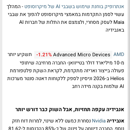
אנתרופיק בוחנת שימוש בשבבי AI של מיקרוסופט
- המהלך
עשוי לסמן התקדמות במאמצי מיקרוסופט להפוך את שבבי
Maia לעסק מסחרי, ולצמצם את התלות של חברות AI
באנבידיה
AMD
תשקיע יותר
-1.21%
Advanced Micro Devices
מ-10 מיליארד דולר בטייוואן- החברה מרחיבה שיתופי
פעולה בייצור ואריזה מתקדמת, לקראת השקת פלטפורמת
Helios ב-2026 וניסיון לספק ללקוחות דאטה סנטר מערכות
AI שלמות בקנה מידה רחב
אנבידיה עקפה תחזיות, אבל השוק כבר דורש יותר
אנבידיה
Nvidia
נסחרת כמעט ללא שינוי, למרות דוח חזק
נוסף. החברה דיווחה על זינוק של כ-85% בהכנסות ל-81.62