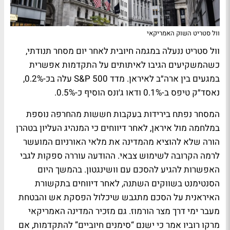
וול סטריט השוק האמריקאי
וול סטריט ננעלה במגמה חיובית לאחר יום מסחר תנודתי,
כשהמשקיעים הגיבו לאיתותים על התקדמות אפשרית
במגעים בין ארה״ב לאיראן. מדד S&P 500 עלה בכ-0.2%,
נאסד״ק טיפס ב-0.1% ודאו ג׳ונס הוסיף כ-0.5%.
המסחר נפתח בירידות בעקבות חששות מהחרפה נוספת
במלחמה מול איראן, לאחר דיווחים כי המנהיג העליון בטהרן
הורה שלא להוציא מהמדינה את מלאי האורניום המועשר
לרמה הקרובה לשימוש צבאי. ההודעה עוררה ספקות לגבי
האפשרות להגיע להסכם עם וושינגטון. בהמשך היום
הסנטימנט בשווקים השתנה, לאחר דיווחים בתקשורת
האיראנית על הסכם מתגבש שיכלול הפסקת אש והבטחת
מעבר ימי דרך מצר הורמוז. גם מזכיר המדינה האמריקאי
מרקו רוביו אמר כי ישנם “סימנים חיוביים” להתקדמות, אם