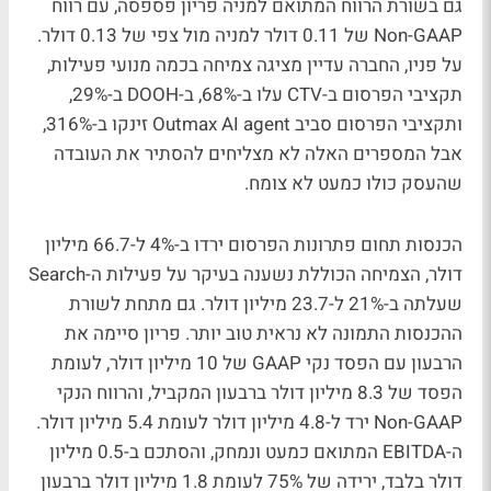
גם בשורת הרווח המתואם למניה פריון פספסה, עם רווח
Non-GAAP של 0.11 דולר למניה מול צפי של 0.13 דולר.
על פניו, החברה עדיין מציגה צמיחה בכמה מנועי פעילות,
תקציבי הפרסום ב-CTV עלו ב-68%, ב-DOOH ב-29%,
ותקציבי הפרסום סביב Outmax AI agent זינקו ב-316%,
אבל המספרים האלה לא מצליחים להסתיר את העובדה
שהעסק כולו כמעט לא צומח.
הכנסות תחום פתרונות הפרסום ירדו ב-4% ל-66.7 מיליון
דולר, הצמיחה הכוללת נשענה בעיקר על פעילות ה-Search
שעלתה ב-21% ל-23.7 מיליון דולר. גם מתחת לשורת
ההכנסות התמונה לא נראית טוב יותר. פריון סיימה את
הרבעון עם הפסד נקי GAAP של 10 מיליון דולר, לעומת
הפסד של 8.3 מיליון דולר ברבעון המקביל, והרווח הנקי
Non-GAAP ירד ל-4.8 מיליון דולר לעומת 5.4 מיליון דולר.
ה-EBITDA המתואם כמעט ונמחק, והסתכם ב-0.5 מיליון
דולר בלבד, ירידה של 75% לעומת 1.8 מיליון דולר ברבעון