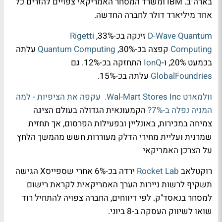
בארה"ב. IBM ומשרד המסחר האמריקאי צפויים להזרים כל
אחד מיליארד דולר לחברה החדשה.
D-Wave Quantum
זינקה בכ-33%,
Rigetti
Computing
קפצה בכ-30%,
Quantum Computing
עלתה
בכמעט 20%, ו-
IonQ
התחזקה בכ-12%. גם
GlobalFoundries
עלתה בכ-15%.
וולמארט
Wal-Mart Stores Inc.
עקפה את הציפיות - למה
המניה נפלה ב-7%?
הקמעונאית הגדולה בעולם הציגה
צמיחה במכירות, באונליין ובפעילות הפרסום, אך תחזית
שמרנית ועליית מחירי הדלק מעוררות חשש מהמשך הלחץ
על הצרכן האמריקאי
רוקטלאב
Rocket Lab
ירדה בכ-6% אחרי שספייסX הגישה
תשקיף לרשות ניירות הערך האמריקאית לקראת רישום
למסחר בנאסד"ק. לפי דיווחים, החברה צפויה להתחיל רוד
שואו לשיווק העסקה ב-8 ביוני.