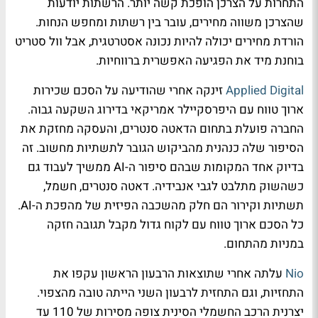
התחרות על הצרכן הופכת קשה יותר. הרשתות יודעות
שהצרכן משווה מחירים, עובר בין רשתות ומחפש הנחות.
הורדת מחירים יכולה להיות נכונה אסטרטגית, אבל וול סטריט
בוחנת מיד את הפגיעה האפשרית ברווחיות.
Applied Digital
זינקה אחרי שהודיעה על הסכם שכירות
ארוך טווח עם היפרסקיילר אמריקאי בדירוג השקעה גבוה.
החברה פועלת בתחום הדאטה סנטרים, והעסקה מחזקת את
הסיפור שלה כנהנית מהביקוש הגובר לתשתיות מחשוב. זה
בדיוק אחד המקומות שבהם סיפור ה-AI ממשיך לעבוד גם
כשהשוק מתלבט לגבי אנבידיה. דאטה סנטרים, חשמל,
תשתיות וקירור הם חלק מהשכבה הפיזית של מהפכת ה-AI.
כל הסכם ארוך טווח עם לקוח גדול מקבל תגובה חזקה
במניות מהתחום.
Nio
עלתה אחרי שתוצאות הרבעון הראשון עקפו את
התחזיות, וגם התחזית לרבעון השני הייתה טובה מהצפוי.
יצרנית הרכב החשמלי הסינית צופה מסירות של 110 עד