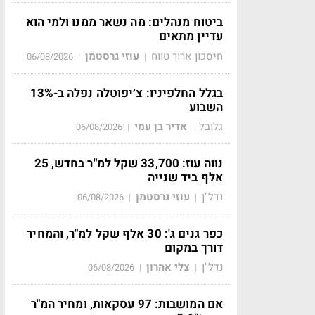
ביטוח מנהלים: מה נשאר ממנו ולמי הוא
עדיין מתאים
חיסכון ארוך טווח
עוזי גרסטמן
06/08/2026
|
|
בגלל החלפיניו: צ׳יפוטלה נפלה ב-13%
השבוע
גלובל
אדיר בן עמי
06/08/2026
|
|
נווה עוז: 33,700 שקל למ"ר בחדש, 25
אלף ביד שנייה
נדל"ן
עוזי גרסטמן
06/08/2026
|
|
כפר גנים ג': 30 אלף שקל למ"ר, והמחיר
דורך במקום
נדל"ן
צלי אהרון
06/08/2026
|
|
אם המושבות: 97 עסקאות, ומחיר המ"ר