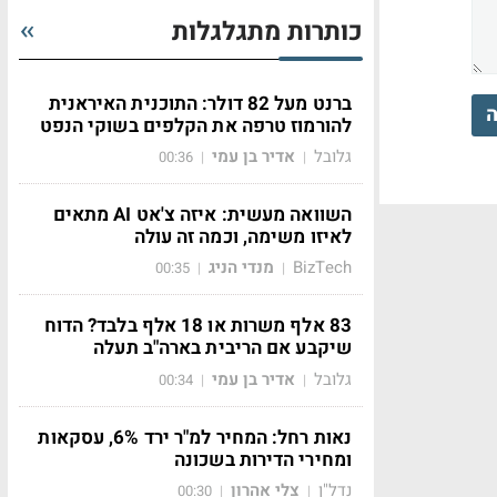
כותרות מתגלגלות
ברנט מעל 82 דולר: התוכנית האיראנית
ה
להורמוז טרפה את הקלפים בשוקי הנפט
גלובל
אדיר בן עמי
00:36
|
|
השוואה מעשית: איזה צ'אט AI מתאים
לאיזו משימה, וכמה זה עולה
BizTech
מנדי הניג
00:35
|
|
83 אלף משרות או 18 אלף בלבד? הדוח
שיקבע אם הריבית בארה"ב תעלה
גלובל
אדיר בן עמי
00:34
|
|
נאות רחל: המחיר למ"ר ירד 6%, עסקאות
ומחירי הדירות בשכונה
נדל"ן
צלי אהרון
00:30
|
|