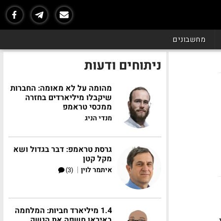
מחשבונים
ניתוחים ודעות
מהומה על לא מאומה: החברות
שיקבלו מיליארדים בחזרה
ממכסי טראמפ
מנדי הניג
גרסת טראמפ: דבר בגדול ושא
מקל קטן
|
איתמר לוין
(3)
1.4 מיליארד חביות: המלחמה
באיראן חשפה את הנשק