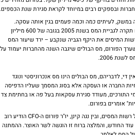
נתוני הפורום מדובר בדחיית חתימה על עסקאות וחוזים בהיקף של כ-40 מיליון שקל. בפורום מזהירים כ
ברות ובספקים רבים במיוחד לקראת סגירת שנת הכספים.
ל 4 פרומיל מכל חוזה במשק, לעיתים כמה וכמה פעמים בגין אותה עסקה.
בדצמבר 2004 החליטה וועדת הכספים לשים תקרה לגביית המס בשנת 2005 בגובה של 600 מיליון
רשות המיסים את היקף הגביה שנקבע – ירד שיעור המס
שערך הפורום, מס הבולים שיגבה השנה מהחברות יעמוד על
יה זו אין די, לדבריהם, מס הבולים הינו מס אנכרוניסטי ונוגד
חיות החברה או העסקה אלא בסוג המסמך שעליו הדפיסה
מי התורכים, מעודד סגירת עסקאות בעל פה או בחתימת צד
ות" אומרים בפורום.
בשיחה שהתקיימה השבוע בין איתן רוב, מנהל רשות המסים, ובין נגה קינן, יו"ר פורום ה-CFO הודיע רוב
עוד החודש, והמלצה ברוח זו הוגשה לשר האוצר. ההמתנה
ל המס לאלתר.