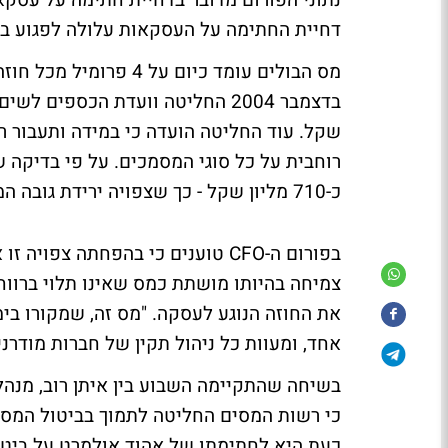
דחיית החתימה על העסקאות עלולה לפגוע בח
מס הבולים עומד כיום ע
שקל. עוד החליטה הועדה כי במידה ותעבור 
רוחבית על כל סוגי המסמכים. על פי בדיקה 
כ-710 מליון שקל - כך שצפויה ירידת גובה המס לשנת 2006.
בפורום ה-CFO טוענים כי בהפחתה צפו
צמיחה בהיותו מושתת כמס שאינו תלוי ברוו
את החוזה הנוגע לעסקה. "מס זה, שמקורו בי
אחד, ומעוות כל ניהול תקין של חברות מודרני
כי רשות המסים החליטה לתמוך בביטול המס 
כעת היא לחתימתו של אהוד אולמרט על ביטו