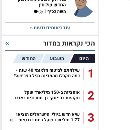
י
החדש של סין
|
משה כסיף
(5)
עוד ניתוחים ודעות
הכי נקראות במדור
היום
השבוע
החודש
1
שילמתם לביטוח הלאומי 40 שנה -
כמה תקבלו מהמדינה בגיל הפרישה?
2
אופציות ב-150 מיליארד שקל
תקועות בהייטק: כך מתכננים באוצר...
3
שיא חדש ביולי: הישראלים הוציאו
1.77 מיליארד שקל ביום בכרטיסי...