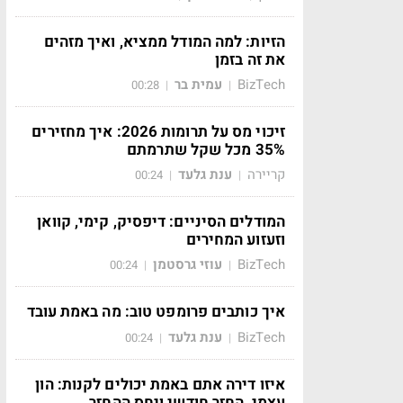
הזיות: למה המודל ממציא, ואיך מזהים
את זה בזמן
BizTech
עמית בר
00:28
|
|
זיכוי מס על תרומות 2026: איך מחזירים
35% מכל שקל שתרמתם
קריירה
ענת גלעד
00:24
|
|
המודלים הסיניים: דיפסיק, קימי, קוואן
וזעזוע המחירים
BizTech
עוזי גרסטמן
00:24
|
|
איך כותבים פרומפט טוב: מה באמת עובד
BizTech
ענת גלעד
00:24
|
|
איזו דירה אתם באמת יכולים לקנות: הון
עצמי, החזר חודשי ויחס ההחזר