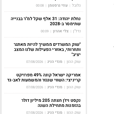
ד
גלובל
עוזי גרסטמן
00:08
|
|
נחלת יהודה: 31 אלף שקל למ"ר בבנייה
שתימסר ב-2028
נדל"ן
צלי אהרון
00:09
|
|
"שוק המשרדים ממשיך להיות מאתגר
ותחרותי, באזורי הפעילות שלנו המצב
יציב"
שוק ההון
מנדי הניג
07/08/2026
|
|
אמריקה ישראל קונה 49% מפרויקט
קריניצי: השווי שנגזר והמשמעות לאב-גד
שוק ההון
מנדי הניג
07/08/2026
|
|
נקסט ויז'ן חצתה 205 מיליון דולר
בהזמנות מתחילת השנה
שוק ההון
מנדי הניג
07/08/2026
|
|