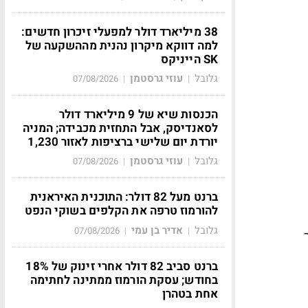
38 מיליארד דולר למפעלי זיכרון חדשים:
למה דווקא מיקרון נהנית מההשקעה של
SK הייניקס
גלובל
עוזי גרסטמן
07/08/2026
|
|
הכנסות שיא של 9 מיליארד דולר
לסאנדיסק, אבל התחזית מכבידה; המניה
יורדת יום שלישי ברציפות לאזור 1,230
גלובל
עוזי גרסטמן
07/08/2026
|
|
ברנט מעל 82 דולר: התוכנית האיראנית
להורמוז טרפה את הקלפים בשוקי הנפט
גלובל
אדיר בן עמי
07/08/2026
|
|
ברנט סביב 82 דולר אחרי זינוק של 18%
בחודש; עסקת הורמוז ממתינה לחתימה
אחת בטהרן