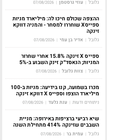
גלובל
עוזי גרסטמן
07/08/2026
|
|
ההצפה שכולם חיכו לה: מיליארד מניות
ספייסX שוחררו למסחר - והמניה דווקא
זינקה
גלובל
אדיר בן עמי
07/08/2026
|
|
ספייס X זינקה 15.8% אחרי שחרור
המניות; הנאסד״ק זינק השבוע ב-5%
גלובל
צוות גלובל
07/08/2026
|
|
מכרו בשמועה, קנו בידיעה: מניות ב-100
מיליארד הוצפו וספייס X דווקא זינקה
ניתוחים ודעות
ענת גלעד
07/08/2026
|
|
שיא רביעי ברציפות באירופה: מניית
השבבים שזינקה 414% מתחילת השנה
גלובל
עמית בר
07/08/2026
|
|