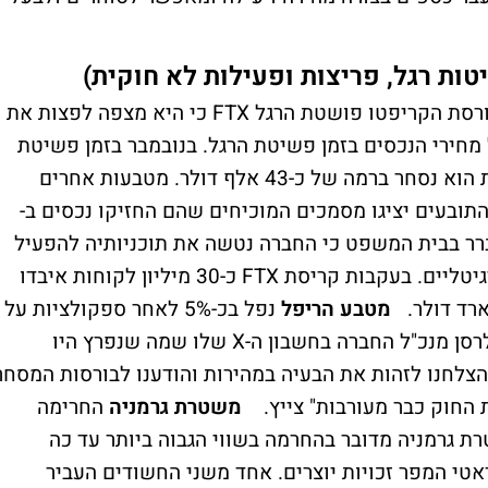
ות רגל, פריצות ופעילות לא חוקית)
במסגרת שימוע בבית המשפט נמסר מטעם בורסת הקריפטו פושטת הרגל FTX כי היא מצפה לפצות את
מחירי הנכסים בזמן פשיטת הרגל. בנובמבר בזמן פשיטת
הרגל מחיר הביטקוין היה כ-20,500 דולר, כעת הוא נסחר ברמה של כ-43 אלף דולר. מטבעות אחרים
תובעים יציגו מסמכים המוכיחים שהם החזיקו נכסים ב-
תברר בבית המשפט כי החברה נטשה את תוכניותיה להפעיל
מחדש את שירותיה כבורסה לסחר בנכסים דיגיטליים. בעקבות קריסת FTX כ-30 מיליון לקוחות איבדו
מטבע הריפל
נפל בכ-5% לאחר ספקולציות על
כך שהרשת נפרצה. מאוחר יותר פרסם כריס לרסן מנכ"ל החברה בחשבון ה-X שלו שמה שנפרץ היו
עצמה. "הצלחנו לזהות את הבעיה במהירות והודענו לבורסות המסחר
 החוק כבר מעורבות" צייץ.
משטרת גרמניה
החרימה
. לדברי משטרת גרמניה מדובר בהחרמה בשווי הגבוה ביותר עד כה
 פיראטי המפר זכויות יוצרים. אחד משני החשודים העביר