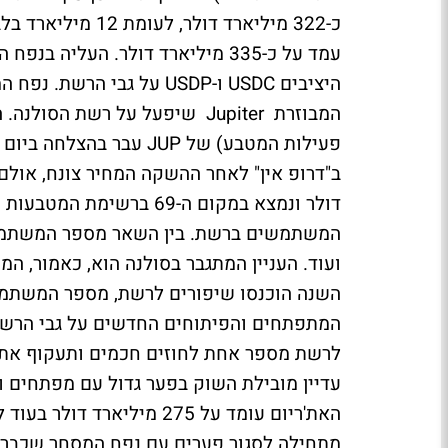
כ-322 מיליארד דו
עמד על כ-335 מיליארד דולר. העל
היציבים USDC ו-USDP על ג
המבוזרת Jupiter שיפעל על רשת
דולר ונמצא במקום ה-69 בר
המשתמשים ברשת. בין השאר מספר המשתמשי
השנה הוכנסו שיפורים לרשת, מספר המשתמש
המתפתחים והפיתוחים החדשים על גבי הרשת
לרשת מספר אחת לחוזים חכמים ותעקוף את ה
עדיין מובילת השוק בפער גדול עם מפתחים 
מתחילה לסגור פערים עם נפח המסחר שכבר