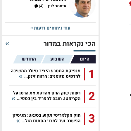
|
איתמר לוין
(4)
עוד ניתוחים ודעות
הכי נקראות במדור
היום
השבוע
החודש
1
מנפיקת המטבע היציב טית'ר ממשיכה
להדפיס מזומנים: הרווח זינק...
2
רשות שוק ההון מהדקת את הרסן על
א
הקריפטו: חובה להפריד בין כספי...
3
חוק הקלאריטי תקוע בסנאט: מניסיון
הפשרה ועד למבוי הסתום מול...