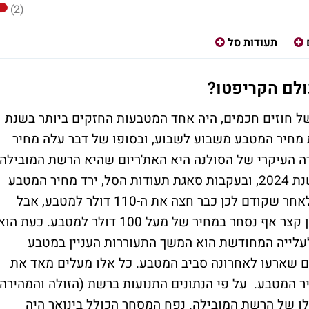
(2)
תעודות סל
ולם הקריפטו?
ל חוזים חכמים, היה אחד המטבעות החזקים ביותר בשנת
 את מחיר המטבע משבוע לשבוע, ובסופו של דבר עלה מחיר
 השנה. המתחרה העיקרי של הסולנה היא האת'ריום שהיא הרשת המובילה
עד כה בתחום החוזים החכמים. עם תחילת שנת 2024, ובעקבות סאגת תעודות הסל, ירד מחיר המטבע
אל מתחת ל-80 דולר למטבע בשבוע שעבר (לאחר שקודם לכן כבר חצה את ה-110 דולר למטבע, אבל
בשבוע האחרון המטבע חוזר להתאושש, ולזמן קצר אף נסחר במחיר של מעל 100 דולר למטבע. כעת הו
קרית היא לעלייה המחודשת הוא המשך התעוררות העניין במטבע
ם שארעו לאחרונה סביב המטבע. כל אלו מעלים מאד את
ר המטבע. על פי הנתונים התנועות ברשת (הזולה והמהירה
לו של הרשת המובילה. נפח המסחר הכולל בינואר היה