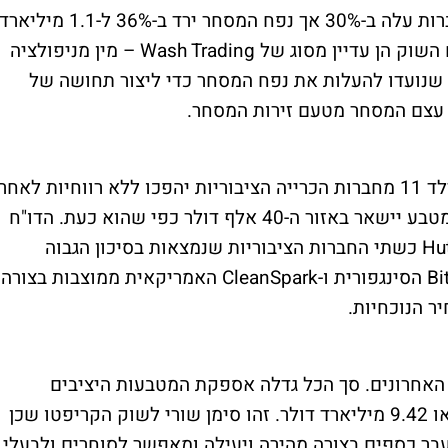
הממוצע ירד ב-13% ל-107 דולר. מספר ההעברות עלה ב-30% אך נפח המסחר ירד ב-36% ל-1.1 מיליאר
דולר בחודש האחרון. לפי הערכות 39% מנפח השוק הן עדיין מסוג של Wash Trading – מין מניפולציה
) שנועדו להעלות את נפח המסחר כדי ליצור תחושה של
על עצם המסחר מטעם זירות המסחר.
על פי דו"ח של חברת הפיננסים קנטור פיצ'גרלד 11 מחברות הכרייה הציבוריות יהפכו ללא רווחיות לאחר
אירוע החציה הצפוי באפריל, במידה ומחיר המטבע יישאר באזור ה-40 אלף דולר כפי שהוא כעת. הדו"ח
מצביע על Argo Blockchain ועל Hut 8 Mining כשתי החברות הציבוריות שנמצאות בסיכון הגבוה
ביותר. בצד החיובי הדו"ח מצא כי חברת Bitdeer הסינגפורית ו-CleanSpark האמריקאית ממוצבות בצורה
ר הנוכחיות.
האחרונים. סך הכל גדלה אספקת המטבעות היציבים
ב-7.8% במהלך ארבעת החודשים האחרונים, או 9.42 מיליארד דולר. זהו סימן שורי לשוק הקריפטו שכן
בר כספים בצורה מהירה ויעילה ומאפשר לסוחרים ולבעלי