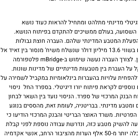
יגיטלי מדינתי מתלהט ומתחיל להראות כעוד נושא
ה השסועה, בעולם ממשיכים להתקדם בפיתוח הנושא.
הפעלת המטבע המדינתי שלהם. העברה חוצת גבולות
ראשונה נעשתה בדירהם הדיגיטלי עם תשלום בשווי 13.6 מיליון דולר שנשלח משיח' מנסור בין זאיד אל
נחלה, נשיא הבנק המרכזי של האמירויות לסין. לצורך העברה נעשה שימוש ב-mBridge פלטפורמה
 על העברת בין מטבעות מדינתיים של מדינות שונות.
הפחית עלויות בהעברות בינלאומיות במקביל לשמירה על
וספים לקראת פיתוח יורו דיגיטלי. בספרד החל ניסוי
רו תחת פיקוח הבנק המרכזי של ספרד. הניסוי נועד בין השאר לבחון
ומטבע מדינתי. בבריטניה, לעומת זאת, מהססים בנוגע
רטיות. משרד האוצר הבריטי והבנק המרכזי הודיעו כי
 להשיק מטבע כזה, ונדרשת עבודה נוספת לפני קבלת
ההחלטה הסופית. הוועדה לבחינת הנושא קיבלה יותר מ-50 אלף הערות מהציבור הרחב, אנשי אקדמיה