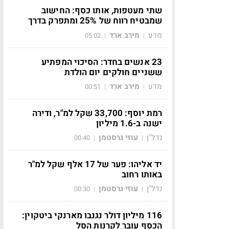
שתי מעטפות, אותו כסף: החישוב
שמבטיח רווח של 25% ומתפרק בדרך
מדע
מירב ארד
05:02
|
|
23 אנשים בחדר: הסיכוי המפתיע
ששניים חולקים יום הולדת
מדע
מירב ארד
00:51
|
|
רמת יוסף: 33,700 שקל למ"ר, ודירה
ישנה ב-1.6 מיליון
נדל"ן
עוזי גרסטמן
00:40
|
|
יד אליהו: פער של 17 אלף שקל למ"ר
באותו רחוב
נדל"ן
עוזי גרסטמן
00:30
|
|
116 מיליון דולר נגנבו מארנקי ביטקוין:
הכסף עובר לקרנות הסל