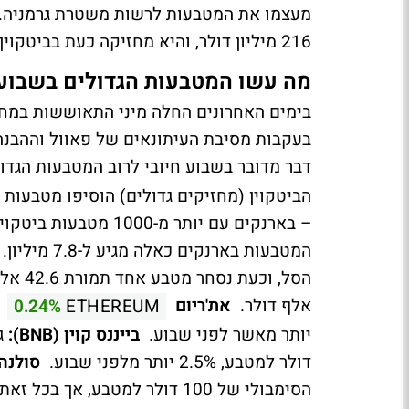
216 מיליון דולר, והיא מחזיקה כעת בביטקוין בשווי 9.5 מיליארד דולר שהוחרמו בהזדמנויות שונות.
מה עשו המטבעות הגדולים בשבוע 
בימים האחרונים החלה מיני התאוששות במח
בעקבות מסיבת העיתונאים של פאוול וההבנה
דבר מדובר בשבוע חיובי לרוב המטבעות הגדו
המטבעות באר
אלף דולר.
את'ריום
0.24%
ETHEREUM
יותר מאשר לפני שבוע.
בייננס קוין (BNB):
דולר למטבע, 2.5% יותר מלפני שבוע.
סולנה (OL
הסימבולי של 100 דולר למטבע, אך בכל זאת לאחר עליה של כ-10%. מחיר המטבע כעת 97.43 דולר.