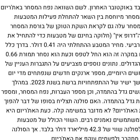
לר, לעומת 12 מיליארד בלבד באוקטובר האחרון. לשם השוואה נפח המסחר באת'ריום
יה בנפח המסחר מיוחסת בין השאר להתחלת פעילות המטבעות
בי הרשת. נפח המסחר עלה גם לקראת השקת הטוקן של בורסת המסחר
 הסולנה. ה"דרופ אין" (חלוקה בחינם של מטבעות כדי להתחיל את
פעילות המטבע) של JUP עבר בהצלחה ביום רביעי. מחיר המטבע ההתחלתי היה 0.41 דולר. בדרך כלל
ב"דרופ אין" לאחר ההשקה המחיר צונח, אולם במקרה זה הוא החל לטפס וכעת הוא נסחר תמורת 0.66
שימת המטבעות הגדולים. נתונים נוספים מצביעים על התגברות העניין של
ם היומיים, מספר ארנקים חדשים שנפתחים מדי יום
ועוד. העניין המתגבר בסולנה הוא, כאמור, המשך ישיר של ההתפתחויות ברשת בשנת 2023. במהלך
ים גדל בהתמדה, וכן מספר העברות, נפח המסחר, ומספר
 גדל בהתמדה. האם סולנה תצליח בסופו של דבר להפוך
את'ריום? לא מדובר במשימה קלה. כעת האת'ריום היא
ומשתמשים נאמנים רבים. השווי הכולל של מטבעות
האת'ריום עומד על 275 מיליארד דולר בעוד לסולנה שווי של 42.3 מיליארד דולר בלבד. אך הסולנה
 מתקרב ולפעמים עוקף את האת'ריום.