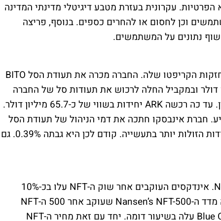
הפרטיות. עקרונית בעזרת מטבע דיגיטלי מדינתי המדינה
משים וכן לחסום או להחרים כספים. בנוסף, פריצה
שוף נתונים על המשתמשים.
חברת ARK של קיית'י ווד עושה התאמות באחזקות הקריפטו שלה. החברה מכרה את תעודת הסל BITO
ל חוזים עתידיים בשווי 45 מיליון דולר ובמקביל החלה לרכוש את תעודות סל של החברה
העצמה, ARKB, על מחיר הספוט של הביטקוין. עד כה רכשה ARK יחידות בשווי של כ-65.7 מיליון דולר.
. חברת אינבסקו חתכה את דמי הניהול של תעודת הסל
שלה ל-0.25% ובכך היא מיישרת קו עם התעודות הזולות יותר בתעשייה. קודם לכן היא גבתה 0.39%. גם
נמשכת ההתאוששות הזהירה של תחום ה-NFT. אינדקסים העוקבים אחר שוק ה-NFT עלו בכ-10%
במהלך החודש הראשון של השנה. כך לדוגמה מדד ה-Nansen’s NFT-500 שעוקב אחר 500 ה-NFT
הגדולים ביותר עלה ב-9.35% ומדד ה-Blue Chip 10 עלה בשיעור דומה. יחד עם זאת מחיר ה-NFT