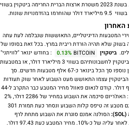
מעצמו את המטבעות לרשות משטרת גרמניה. בשנת 2023 משטרת ארצות הברית החרימה ביטקוין בשווי
האחרון
ירי המטבעות הדיגיטליים, התאוששות שנבלמה לעת עתה
 בשוק שלא תהיה הורדת ריבית במרץ. בכל זאת בסופו של
לים.
ביטקוין
: בחודש ינואר "לוויתני"
0.13%
BITCOIN
הביטקוין (מחזיקים גדולים) הוסיפו מטבעות ביטקוין לחשבונותיהם בשווי 3 מיליארד דולר, או במטבעות
– בארנקים עם יותר מ-1000 מטבעות ביטקוין נוספו סך הכל בינואר כ-67 אלף מטבעות חדשים. סך
נקים כאלה מגיע ל-7.8 מיליון. הביטקוין עצמו התאושש מעט השבוע לאחר שוק תעודות
הסל, וכעת נסחר מטבע אחד תמורת 42.6 אלף דולר. קודם לנאום פאוול מחיר המטבע כבר התקרב ל-44
: האת'ריום סיכמה את השבוע במחיר של 2286 דולר, 2%
גם מטבע זה טיפס קלות השבוע ונסחר כעת תמורת 301
S):
הסולנה אמנם סוגרת את השבוע מתחת לרף