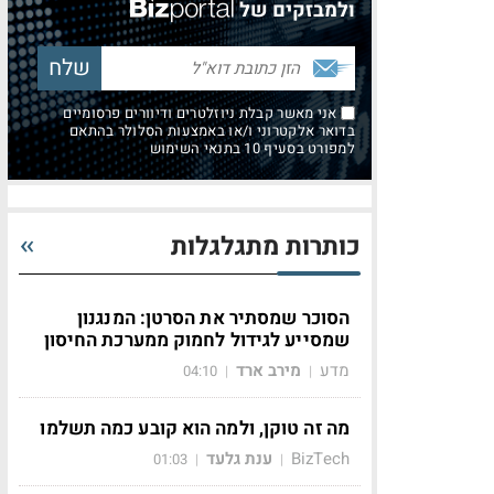
ולמבזקים של
אני מאשר קבלת ניוזלטרים ודיוורים פרסומיים
בדואר אלקטרוני ו/או באמצעות הסלולר בהתאם
למפורט בסעיף 10 בתנאי השימוש
כותרות מתגלגלות
הסוכר שמסתיר את הסרטן: המנגנון
שמסייע לגידול לחמוק ממערכת החיסון
מדע
מירב ארד
04:10
|
|
מה זה טוקן, ולמה הוא קובע כמה תשלמו
BizTech
ענת גלעד
01:03
|
|