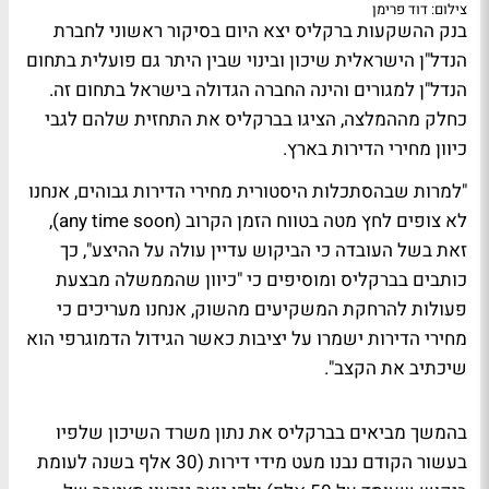
צילום: דוד פרימן
בנק ההשקעות ברקליס יצא היום בסיקור ראשוני לחברת
הנדל"ן הישראלית שיכון ובינוי שבין היתר גם פועלית בתחום
הנדל"ן למגורים והינה החברה הגדולה בישראל בתחום זה.
כחלק מההמלצה, הציגו בברקליס את התחזית שלהם לגבי
כיוון מחירי הדירות בארץ.
"למרות שבהסתכלות היסטורית מחירי הדירות גבוהים, אנחנו
לא צופים לחץ מטה בטווח הזמן הקרוב (any time soon),
זאת בשל העובדה כי הביקוש עדיין עולה על ההיצע", כך
כותבים בברקליס ומוסיפים כי "כיוון שהממשלה מבצעת
פעולות להרחקת המשקיעים מהשוק, אנחנו מעריכים כי
מחירי הדירות ישמרו על יציבות כאשר הגידול הדמוגרפי הוא
שיכתיב את הקצב".
בהמשך מביאים בברקליס את נתון משרד השיכון שלפיו
בעשור הקודם נבנו מעט מידי דירות (30 אלף בשנה לעומת