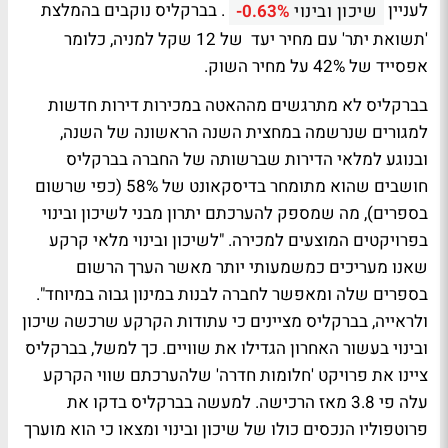
לעניין
. בברקליס נוקבים בהמלצת
שיכון ובינוי
-0.63%
'תשואת יתר' עם מחיר יעד של 12 שקל למניה, כלומר
אפסייד של 42% על מחיר השוק.
בברקליס לא מתרגשים מההאטה במכירות דירות חדשות
למגורים שנרשמה במחצית השנה הראשונה של השנה,
ובנוגע למלאי הדירות שברשותה של החברה בברקליס
חושבים שהוא מתומחר בדיסקאונט של 58% (כפי שרשום
בספרים), מה שמספק להערכתם יתרון מבני לשיכון ובינוי
בפרויקטים המוצעים למכירה. "לשיכון ובינוי מלאי קרקע
שאנו מעריכים כמשמעותי יותר מאשר הערך הרשום
בספרים שלה ומאפשר לחברה לבנות במינון גבוה במיוחד".
ולראייה, בברקליס מציינים כי עתודות הקרקע שרכשה שיכון
ובינוי בעשור האחרון הגדילו את שוויים. כך למשל, בברקליס
ציינו את פרויקט 'חלומות חדרה' שלהערכתם שווי הקרקע
עלה פי 3.8 מאז הרכישה. למעשה בברקליס בדקו את
פרוטפוליו הנכסים כולו של שיכון ובינוי ומצאו כי הוא מוערך