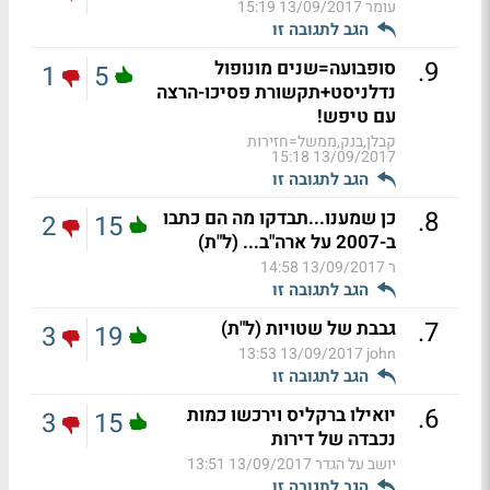
עומר
13/09/2017 15:19
הגב לתגובה זו
.
9
סופבועה=שנים מונופול
1
5
נדלניסט+תקשורת פסיכו-הרצה
עם טיפש!
קבלן,בנק,ממשל=חזירות
13/09/2017 15:18
הגב לתגובה זו
.
8
כן שמענו...תבדקו מה הם כתבו
2
15
ב-2007 על ארה"ב... (ל"ת)
ר
13/09/2017 14:58
הגב לתגובה זו
.
7
גבבת של שטויות (ל"ת)
3
19
13/09/2017 13:53
john
הגב לתגובה זו
.
6
יואילו ברקליס וירכשו כמות
3
15
נכבדה של דירות
יושב על הגדר
13/09/2017 13:51
הגב לתגובה זו