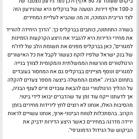
ביקוש שעומד על 50 אלף) ולכן נוצר גירעון מצטבר של
כ-100 אלף דירות. הטענה של ברקליס היא שהגירעון הזה
לצד הריבית הנמוכה, זה מה שהביא לעליית המחירים.
בשורה התחתונה, כותבים בברקליס כך: "הדרך היחידה להוריד
את מחירי הדירות היא להגביר את היצע הקרקעות הזמינות
למגורים", כאן בברקליס מפנים את תשומת הלב של לדו"ח
של בנק ישראל שלפיו לוקח כעשור לקבל את כל האישורים
הרגולטורים מהרשות הממשלתית והמקומית לצורך בנייה
למגורים ונוסף מציינים בברקליס גם את המחסור בעובדים
בתחום הבניה. "אמנם הממשלה ביצעה מספר צעדים להקלה
על ההליך הרגולטורי וגם להבאת עובדים זרים לענף הבניה,
אך לדעתנו ייקח עוד זמן עד שהדברים יבואו לידי ביטוי.
מהסיבות האלו, אנחנו לא רוצים לחץ לירידות מחירים בזמן
הקרוב. בהסתכלות לטווח הבינוני-ארוך, אנחנו עשויים לראות
ירידה מדרגה במחירים כאשר היצע הדירות ידביק את
הביקוש של הגידול הדמוגרפי".