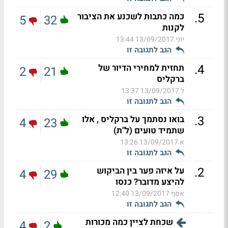
.
5
כמה כתבות לשכנע את הציבור
5
32
לקנות
יוני
13/09/2017 13:44
הגב לתגובה זו
.
4
תחזית למחירי הדיור של
2
21
ברקליס
ל
13/09/2017 13:37
הגב לתגובה זו
.
3
בואו נסתמך על ברקליס , אלו
4
23
שתמיד טועים (ל"ת)
א
13/09/2017 13:26
הגב לתגובה זו
.
2
על איזה פער בין הביקוש
4
29
להיצע מדובר? כנסו
אסף
13/09/2017 12:40
הגב לתגובה זו
שכחת לציין כמה מכורות
4
2