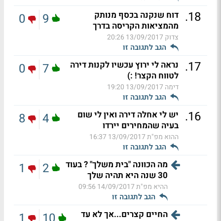
.
18
דוח שנקנה בכסף מנותק
0
9
מהמציאות הקריסה בדרך
צדוק
13/09/2017 20:26
הגב לתגובה זו
.
17
נראה לי ירוץ עכשיו לקנות דירה
0
7
לטווח הקצר! :)
דימה
13/09/2017 19:20
הגב לתגובה זו
.
16
יש לי אחלה דירה ואין לי שום
8
4
בעיה שהמחירים יירדו
ההוא מפ"ת
13/09/2017 16:37
הגב לתגובה זו
מה הכוונה "בית משלך" ? בעוד
1
2
30 שנה היא תהיה שלך
ההיא מפ"ת
14/09/2017 09:56
הגב לתגובה זו
החיים קצרים...אך לא עד
1
10