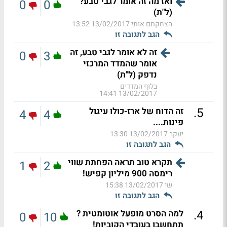
ואז מה זה אומר לגבי טבע?
0
0
(ל"ת)
הצחקתם אותי
13/02/2017 13:52
הגב לתגובה זו
זה לא אומר לגבי טבע, זה
0
3
אומר שהמדד המרכזי
נדפק (ל"ת)
בלוף המדדים
13/02/2017 14:41
.
5
זה הדוח של ארז-כולו עיגול
4
4
פינות....
יעקב
13/02/2017 13:30
הגב לתגובה זו
תקרא טוב תראה הפחתת שווי
1
2
רימסה 900 מיליון קפיש!
שי
13/02/2017 15:38
הגב לתגובה זו
.
4
למה הסרט מופעל אוטומטית ?
0
10
תתחשבו בעובדי הקוביות!