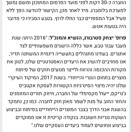
החברה כ-30 דקות לפני מועד הפרסום המתוכנן ומשם נמשך
למערכת בלומברג. מיד לאחר מכן, הקישור להודעה הפך ללא
פעיל אבל המספרים כבר החלו לרוץ. בטבע הסבירו כי מדובר
היה בטעות אנוש.
פרופ' יצחק פטרבורג, הנשיא והמנכ"ל:
"2016 היתה שנת
מעבר עבור טבע, אשר כללה הישגים משמעותיים לצד
אתגרים. בעודנו מתנהלים בתעשייה דינמית המשתנה תדיר,
אנו מחויבים להשיג את היעדים האסטרטגיים שלנו, לגוון את
מקורות ההכנסה והרווח ולייצר מנועים חזקים של פיתוח
מוצרים בתחום הגנרי והייחודי. בשנת 2017, המיקוד העיקרי
שלנו יהיה מיצוי הסינרגיות הקשורות לעסקת אקטביס
ג'נריקס, ייעול מקסימלי של החברה, חיזוק תזרים המזומנים
והחזר החוב על מנת לשמר מאזן חזק לחברה. כמו כן, נתמקד
בהשגת אבני הדרך בצבר המוצרים הייחודיים בפיתוח ובביצוע
השקות גנריות חשובות. בנקודה קריטית זו אנו ממוקדים
בביצוע ונחושים לעמוד ביעדים העסקיים שלנו."