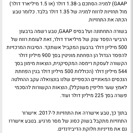
GAAP) למניה הסתכם ב-1.38 דולר (או 1.5 מיליארד דולר)
מול תחזיות לרווח למניה של 1.35 דולר בלבד. כלומר טבע
הכתה את התחזיות.
בשורה התחתונה ועל בסיס GAAP, טבע רשמה ברבעון
הרביעי הפסד ענק של מיליארד דולר, זאת לעומת רווח של
500 מיליון דולר ברבעון המקביל אשתקד. הסיבות המרכזיות
להפסד הגדול הן הפחתת מוניטין בסך 900 מיליון דולר
הקשורה לעסקת רימסה המקסיקנית, הוצאות מימון בסך
544 מיליון דולר (הכוללות 500 מיליון דולר בגין הפחתת
הנכסים המאזניים הכספיים שלנו בונצואלה עקב ההחלטה
לאמץ שער חליפין משוקלל), הוצאות הקשורות להסכמי
פשרה בסך 225 מיליון דולר ועוד.
בתוך כך, טבע אישררה את התחזיות ל-2017. אישרור
התחזיות מתקבל בשוק כסוג של מסר מרגיע. בטבע אישררו
גם את מדיניות חלוקת הדיבידנדים.