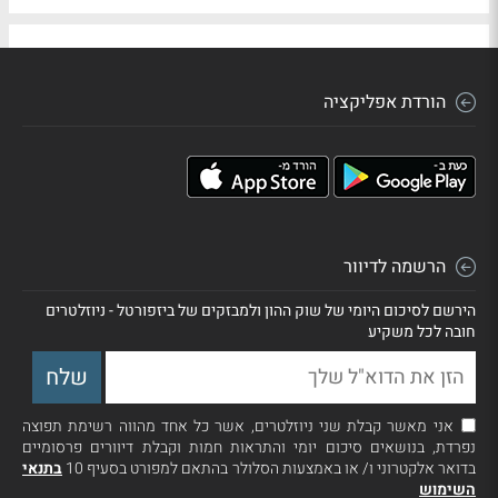
הורדת אפליקציה
הרשמה לדיוור
הירשם לסיכום היומי של שוק ההון ולמבזקים של ביזפורטל - ניוזלטרים
חובה לכל משקיע
אני מאשר קבלת שני ניוזלטרים, אשר כל אחד מהווה רשימת תפוצה
נפרדת, בנושאים סיכום יומי והתראות חמות וקבלת דיוורים פרסומיים
בדואר אלקטרוני ו/ או באמצעות הסלולר בהתאם למפורט בסעיף 10
בתנאי
השימוש