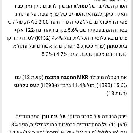
צילום: משה נחומוביץ
הפרק השלישי של
פמת"א
המשיך לרשום נתון נאה עבור
תאגיד כאן, ולנצח את הפריים של ערוץ עשר. על פי נתוני
צפייה ראשוניים, כולל צפייה נדחית עד 2:00 בלילה, עולה כי
בסדרה המשפטית רשם 5.6% בקרב היהודים ו-122 אלף
צופים באוכלוסייה הכללית, מול 4.4% (132
K
) לסדרת הדוקו
בית פזמון
(ערוץ עשר). 2 הפרקים הראשונים של פמת"א
ששודרו בראשון שעבר, הניבו 4.7% ו-5.3%.
את הטבלה מובילה
MKR
המטבח המנצח
(קשת 12) עם
15.6% (398
K
), מול 11.4% בלבד (ו-298
K
) ל
גוט טלאנט
(רשת 13).
פרק הבכורה של סדרת הדוקו של
ענת גורן
'המתמודדים'
(כאן 11) על המתמודדים בבחירות המוניציפליות, הניב 3%.
וגם: 'חי בלילה' (קשת 12) - 9.5%, 'נקסט' (קשת 12) - 7.1%,