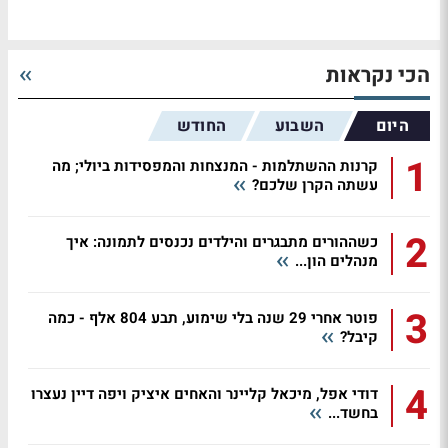
הכי נקראות
היום
השבוע
החודש
1
קרנות ההשתלמות - המנצחות והמפסידות ביולי; מה
עשתה הקרן שלכם?
2
כשההורים מתבגרים והילדים נכנסים לתמונה: איך
מנהלים הון...
3
פוטר אחרי 29 שנה בלי שימוע, תבע 804 אלף - כמה
קיבל?
4
דודי אפל, מיכאל קליינר והאחים איציק ויפה דיין נעצרו
בחשד...