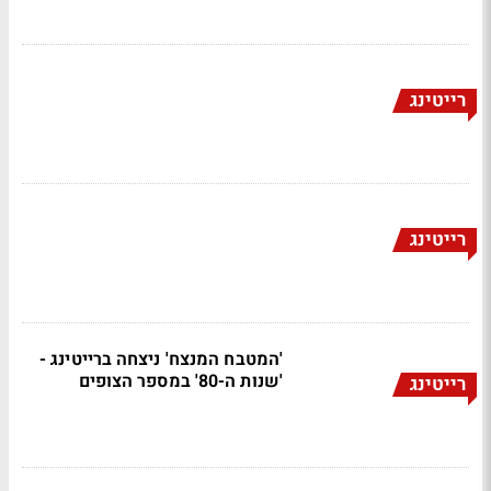
רייטינג
רייטינג
'המטבח המנצח' ניצחה ברייטינג -
'שנות ה-80' במספר הצופים
רייטינג