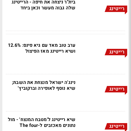
בית"ר ניצחה את חיפה - הרייטינג
שלה גבוה מעשר וכאן ביחד
רייטינג
ערב טוב מאד עם גיא פינס: 12.6%
ושיא רייטינג מאז הפיצול
רייטינג
נינג'ה ישראל מנצחת את השבת;
שיא נוסף לאופירה וברקוביץ'
רייטינג
שיא רייטינג ל'מטבח המנצח' - מול
נתונים מאכזבים ל-The four
רייטינג