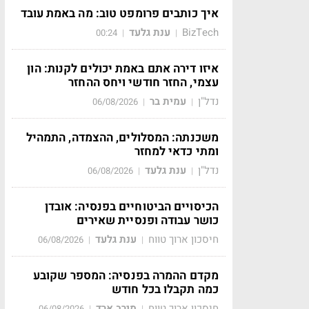
איך כותבים פרומפט טוב: מה באמת עובד
BizTech
ענת גלעד
00:24
|
|
איזו דירה אתם באמת יכולים לקנות: הון
עצמי, החזר חודשי ויחס ההחזר
נדל"ן
עמית בר
06/08/2026
|
|
משכנתה: המסלולים, ההצמדה, התמהיל
ומתי כדאי למחזר
נדל"ן
ענת גלעד
06/08/2026
|
|
הכיסויים הביטוחיים בפנסיה: אובדן
כושר עבודה ופנסיית שאירים
חיסכון ארוך טווח
ענת גלעד
06/08/2026
|
|
מקדם ההמרה בפנסיה: המספר שקובע
כמה תקבלו בכל חודש
חיסכון ארוך טווח
מירב ארד
06/08/2026
|
|