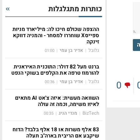
כותרות מתגלגלות
ההצפה שכולם חיכו לה: מיליארד מניות
ספייסX שוחררו למסחר - והמניה דווקא
זינקה
ה
גלובל
אדיר בן עמי
01:00
|
|
ברנט מעל 82 דולר: התוכנית האיראנית
להורמוז טרפה את הקלפים בשוקי הנפט
גלובל
אדיר בן עמי
0
00:36
|
|
השוואה מעשית: איזה צ'אט AI מתאים
לאיזו משימה, וכמה זה עולה
BizTech
מנדי הניג
00:35
|
|
83 אלף משרות או 18 אלף בלבד? הדוח
שיקבע אם הריבית בארה"ב תעלה