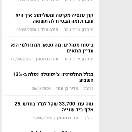
קרן פנסיה מקיפה ומשלימה: איך היא
עובדת ומה מבטיח לה תשואה
חיסכון ארוך טווח
מירב ארד
06/08/2026
|
|
ביטוח מנהלים: מה נשאר ממנו ולמי הוא
עדיין מתאים
חיסכון ארוך טווח
עוזי גרסטמן
06/08/2026
|
|
בגלל החלפיניו: צ׳יפוטלה נפלה ב-13%
השבוע
גלובל
אדיר בן עמי
06/08/2026
|
|
נווה עוז: 33,700 שקל למ"ר בחדש, 25
אלף ביד שנייה
נדל"ן
עוזי גרסטמן
06/08/2026
|
|