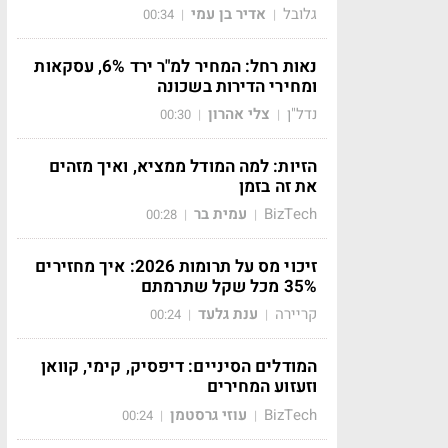
גלובל
אדיר בן עמי
00:34
|
|
נאות רחל: המחיר למ"ר ירד 6%, עסקאות
ומחירי הדירות בשכונה
נדל"ן
צלי אהרון
00:30
|
|
הזיות: למה המודל ממציא, ואיך מזהים
את זה בזמן
BizTech
עמית בר
00:28
|
|
זיכוי מס על תרומות 2026: איך מחזירים
35% מכל שקל שתרמתם
קריירה
ענת גלעד
00:24
|
|
המודלים הסיניים: דיפסיק, קימי, קוואן
וזעזוע המחירים
BizTech
עוזי גרסטמן
00:24
|
|