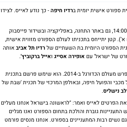
ית ספורט אישית יומית ב
רדיו חיפה
- כך נודע לאייס. לצידו
התכנית תשודר מדי יום בין ראשון לחמישי ב-14:00, גם באתר התחנה, באפליקציה ובשידור פייסבוק
א'). קטן יתייחס בתכניתו לעולם הספורט מזווית אישית,
כנית הספורט היומית בת השעתיים של
רדיו תל אביב
אותה
ורט של ישראל' עם
אופירה אסייג
ו
אייל ברקוביץ'
.
קטן הצטרף לרדיו חיפה לפני כשנה, לאחר שפרש מעולם הכדורגל ב-2014. הוא שימש פרשם בתכנית
כבי והפועל חיפה, ובאולפן המרכזי של תכנית 'שבת של
לב נישליס
.
 את הפרטים לאייס ואמר: "לראשונה בישראל אנחנו מעלים
התעניינות גוברת והולכת בתחום הספורט ואנו מגלים
גם נשים רבות המתעניינים בספורט. אנחנו מנסים פורמט