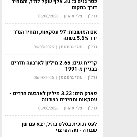
כפר גנים ג': 30 אלף שקל למ"ר, והמחיר
דורך במקום
נדל"ן
צלי אהרון
06/08/2026
|
|
אם המושבות: 97 עסקאות, ומחיר המ"ר
ירד 5.6% בשנה
נדל"ן
עוזי גרסטמן
06/08/2026
|
|
קריית גנים: 2.65 מיליון לארבעה חדרים
בבניין מ-1991
נדל"ן
עוזי גרסטמן
06/08/2026
|
|
פארק הים: 3.33 מיליון לארבעה חדרים -
עסקאות ומחירים בשכונה
נדל"ן
צלי אהרון
06/08/2026
|
|
לעס זכוכית בסלט ברזל, יצא עם שן
שבורה - וזה הפיצוי