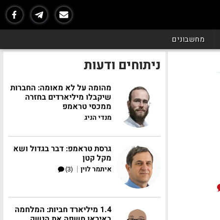
מחשבונים
ניתוחים ודעות
מהומה על לא מאומה: החברות
שיקבלו מיליארדים בחזרה
ממכסי טראמפ
מנדי הניג
גרסת טראמפ: דבר בגדול ושא
מקל קטן
|
איתמר לוין
(3)
1.4 מיליארד חביות: המלחמה
באיראן חשפה את הנשק