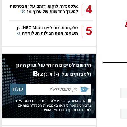
4
אלכסנדרה לוקש ורותם גולן מצטרפות
למערך החדשות של ערוץ 16
5
סלקום נכנסת לזירת HBO Max: כך
משתנה מפת חבילות הטלוויזיה
הירשם לסיכום היומי של שוק ההון
ולמבזקים של
אני מאשר קבלת ניוזלטרים ודיוורים פרסומיים
בדואר אלקטרוני ו/או באמצעות הסלולר בהתאם
למפורט בסעיף 10 בתנאי השימוש