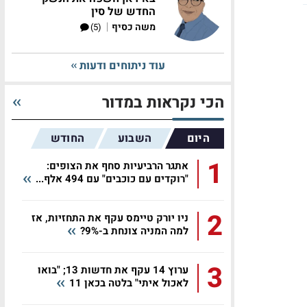
החדש של סין
|
משה כסיף
(5)
עוד ניתוחים ודעות
הכי נקראות במדור
היום
השבוע
החודש
1
אתגר הרביעיות סחף את הצופים:
"רוקדים עם כוכבים" עם 494 אלף...
2
ניו יורק טיימס עקף את התחזיות, אז
למה המניה צונחת ב-9%?
3
ערוץ 14 עקף את חדשות 13; "בואו
לאכול איתי" בלטה בכאן 11