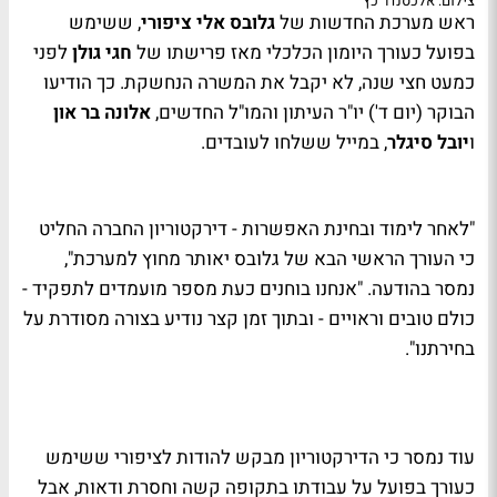
צילום: אלכסנדר כץ
ראש מערכת החדשות של
גלובס
אלי ציפורי
, ששימש
בפועל כעורך היומון הכלכלי מאז פרישתו של
חגי גולן
לפני
כמעט חצי שנה, לא יקבל את המשרה הנחשקת. כך הודיעו
הבוקר (יום ד') יו"ר העיתון והמו"ל החדשים,
אלונה בר און
ו
יובל סיגלר
, במייל ששלחו לעובדים.
"לאחר לימוד ובחינת האפשרות - דירקטוריון החברה החליט
כי העורך הראשי הבא של גלובס יאותר מחוץ למערכת",
נמסר בהודעה. "אנחנו בוחנים כעת מספר מועמדים לתפקיד -
כולם טובים וראויים - ובתוך זמן קצר נודיע בצורה מסודרת על
בחירתנו".
עוד נמסר כי הדירקטוריון מבקש להודות לציפורי ששימש
כעורך בפועל על עבודתו בתקופה קשה וחסרת ודאות, אבל