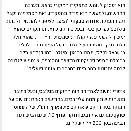
הוא יפסיק לשמש בתפקידו המקורי כראש מערכת
החדשות, ולמעשה הוא מודח מתפקידו. ואת הסמכויות יקבל
רכז המערכת
אנדרה טבקוף
. "הצענו לציפורי להמשיך ולכתוב
בגלובס כפרשן בכיר ובעל טור קבוע ואנחנו מקווים שהוא
ימשיך להשמיע את קולו המשמעותי והייחודי, שהוא חלק
בלתי נפקד מהזהות של גלובס ושל העיתונות הכלכלית
בישראל בכלל", מסרו בר און וסיגלר. "כמו כן להשתלב
בהובלת מספר פרויקטים חדשים ומקוריים, שיסייעו לגלובס
לבסס יתרונות תחרותיים במרחב בו אנחנו פועלים".
ציפורי נחשב לאחד הכוחות החזקים בגלובס, ובעל כתיבה
מושחזת שמקוממת עליו רבים. בחודשים האחרונים שם על
המוקד בטורו הקבוע את קבוצת
הארץ
והמו"ל שלה
עמוס
שוקן
, כמו גם את
רביב דרוקר
ו
ערוץ
10, שגם הגיש נגדו
תביעה בסך 200 אלף שקלים.