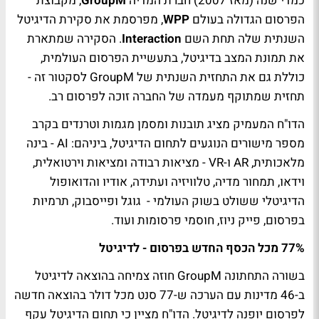
כמדי שנה (מאז 2007) חברת המדיה
GroupM
, מקבוצת
הפרסום הגדולה בעולם
WPP
, מפרסמת את סקירת הדיגיטל
השנתית שלה תחת השם
Interaction
. הסקירה שמתארת
את תמונת המצב בדיגיטל, בתעשיית הפרסום העולמית,
כוללת גם את התחזית השנתית של GroupM לסקטור זה -
תחזית שמתוקף מעמדה של החברה זוכה לפרסום רב.
הדו"ח המעמיק מציג תובנות ומסמן מגמות וטרנדים בקרב
מספר מישורים הנוגעים לתחום הדיגיטל, ביניהם: AI - בינה
מלאכותית, AR ו-VR - מציאות רבודה ומציאות וירטואלית,
וידאו, תמחור מדיה, טלוויזיה ועתידה, אודיו והדואופול
הדיגיטלי ששולט בשוק העולמי - גוגל ופייסבוק, תרמיות
בפרסום, פייק ניוז, חוסמי פרסומות ועוד.
77% מכל הכסף החדש בפרסום - לדיגיטל
בשורה התחתונה GroupM חוזה צמיחה בהוצאה לדיגיטל
ב-46 מדינות עם הערכה ש-77 סנט מכל דולר בהוצאה חדשה
לפרסום יופנה לדיגיטל. הדו"ח מציין כי תחום הדיגיטל עקף