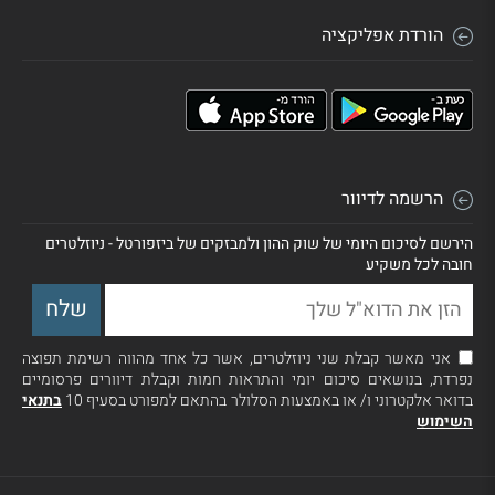
הורדת אפליקציה
הרשמה לדיוור
הירשם לסיכום היומי של שוק ההון ולמבזקים של ביזפורטל - ניוזלטרים
חובה לכל משקיע
אני מאשר קבלת שני ניוזלטרים, אשר כל אחד מהווה רשימת תפוצה
נפרדת, בנושאים סיכום יומי והתראות חמות וקבלת דיוורים פרסומיים
בדואר אלקטרוני ו/ או באמצעות הסלולר בהתאם למפורט בסעיף 10
בתנאי
השימוש