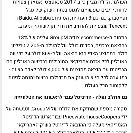
העולמי. הדו"ח מציין כי ב-2017 סנאפצ'ט ואמאזון צפויות
להוות יריבים שעשויים לנגוס בנתח השוק של גוגל
ופייסבוק, כמו גם 3 הענקיות הסיניות: Baidu, Alibaba ו-
Tencent שצפויות להרחיב את חדירתן לשווקי המערב.
בתחום ה-ecommerce צופה GroupM עלייה של 18%
בהוצאת צרכנים, בסכום כולל של למעלה מ-2.205 טריליון
דולר. בממוצע הצפי הוא הוצאה של כ-869 דולר על רכישה
באונליין לכל אזרח אמריקאי. המובילים ברכישה באונליין הם
הבריטים עם הוצאה ממוצעת של 4,000 דולר לאדם בשנה -
רמז עבה לכל מי שמשווק את מרכולתו ברשת ומנסה לפנות
ללקוחות מכל העולם.
גם ארה"ב נפלה - הדיגיטל עובר לראשונה את הטלוויזיה
סקירה נוספת שמחזקת את הדו"ח של GroupM, ונעשתה על
ידי PricewaterhouseCoopers עבור ארגון הדיגיטל
האמריקאי מעלה כי ההוצאה לדיגיטל בשוק האמריקאי
זינקה ב-22% ל-72.5 מיליארד דולר ב-2016 לעומת 59.6