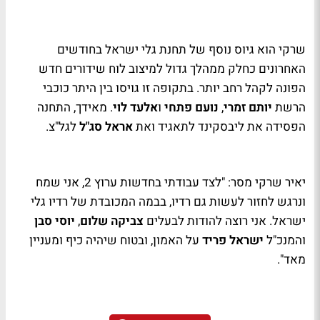
שרקי הוא גיוס נוסף של תחנת גלי ישראל בחודשים
האחרונים כחלק ממהלך גדול למיצוב לוח שידורים חדש
הפונה לקהל רחב יותר. בתקופה זו גויסו בין היתר כוכבי
הרשת
יותם זמרי
,
נועם פתחי
ו
אלעד לוי
. מאידך, התחנה
הפסידה את ליבסקינד לתאגיד ואת
אראל סג"ל
לגל"צ.
יאיר שרקי מסר: "לצד עבודתי בחדשות ערוץ 2, אני שמח
ונרגש לחזור לעשות גם רדיו, בבמה המכובדת של רדיו גלי
ישראל. אני רוצה להודות לבעלים
צביקה שלום
,
יוסי סבן
והמנכ"ל
ישראל פריד
על האמון, ובטוח שיהיה כיף ומעניין
מאד".