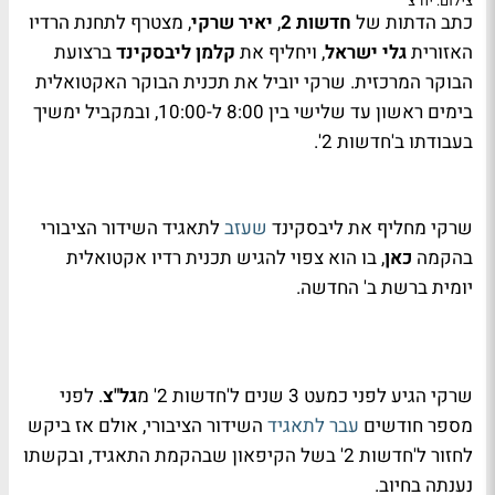
צילום: יח"צ
כתב הדתות של
חדשות 2
,
יאיר שרקי
, מצטרף לתחנת הרדיו
האזורית
גלי ישראל
, ויחליף את
קלמן ליבסקינד
ברצועת
הבוקר המרכזית. שרקי יוביל את תכנית הבוקר האקטואלית
בימים ראשון עד שלישי בין 8:00 ל-10:00, ובמקביל ימשיך
בעבודתו ב'חדשות 2'.
שרקי מחליף את ליבסקינד
שעזב
לתאגיד השידור הציבורי
בהקמה
כאן
, בו הוא צפוי להגיש תכנית רדיו אקטואלית
יומית ברשת ב' החדשה.
שרקי הגיע לפני כמעט 3 שנים ל'חדשות 2' מ
גל"צ
. לפני
מספר חודשים
עבר לתאגיד
השידור הציבורי, אולם אז ביקש
לחזור ל'חדשות 2' בשל הקיפאון שבהקמת התאגיד, ובקשתו
נענתה בחיוב.