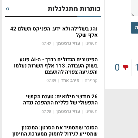
כותרות מתגלגלות
ה
נהג בשלילה ולא ידע: הפניקס תשלם 42
אלף שקל
משפט
עוזי גרסטמן
07:42
|
|
הפיטורים הגדולים בדרך - ה-AI פוגע
0
בשוק העבודה: 113 אלף משרות נעלמו
והפגיעה צפויה להתעצם
קריירה
מירב ארד
07:39
|
|
26 חודשי מילואים: טענת הקושי
התפעולי של כללית התהפכה נגדה
משפט
עוזי גרסטמן
07:28
|
|
הסוכר שמסתיר את הסרטן: המנגנון
שמסייע לגידול לחמוק ממערכת החיסון