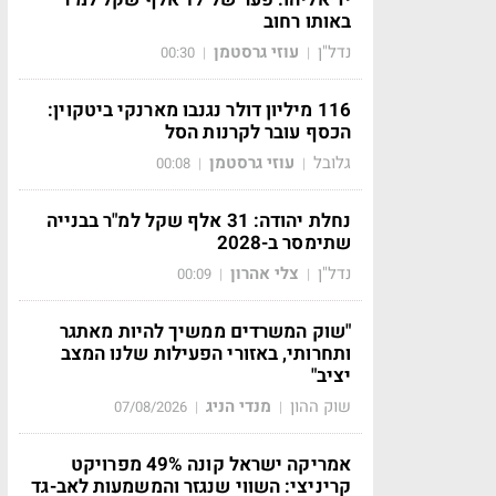
באותו רחוב
נדל"ן
עוזי גרסטמן
00:30
|
|
116 מיליון דולר נגנבו מארנקי ביטקוין:
הכסף עובר לקרנות הסל
גלובל
עוזי גרסטמן
00:08
|
|
נחלת יהודה: 31 אלף שקל למ"ר בבנייה
שתימסר ב-2028
נדל"ן
צלי אהרון
00:09
|
|
"שוק המשרדים ממשיך להיות מאתגר
ותחרותי, באזורי הפעילות שלנו המצב
יציב"
שוק ההון
מנדי הניג
07/08/2026
|
|
אמריקה ישראל קונה 49% מפרויקט
קריניצי: השווי שנגזר והמשמעות לאב-גד