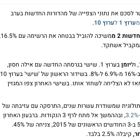
 של הרבעון הראשון של 2016, אפשר לסכם את נתוני הצפייה של מהדורות החדשות בערב
מ
ערוץ 1
ל
ערוץ 10
.
חדשות 2 מ
משיכה להוביל בבטחה 
המקביל אשתקד.
יומן
בערוץ 1. שישי בגרסתה החדשה עם אילה חסון,
, התחזקה ב-16% מ-6.9% ל-8%. בשידור הראשון של 'שישי' בערוץ 10
ון, נרשם רייטינג שיא של 11.1%, שמאז לא הצליחה לשחזר אותו. בשישי האחרון צפו המגזין
מיתולוגית שמשודרת עשרות שנים, התרסקה עם עזיבתה של
, ובההמשך אל מתח לרף 3 הנקודות. ברבעון האחרון
ממוצע הרייטינג שלה עמד על 2.9% מול 5.3% ב-3 החודשים הראשונים של 2015, צניחה של 45%.
ר,
קיבלה 2.5% בלבד.