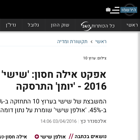
הירשמו
ראשי
שוק ההון
גלובל
נדל"ן
כל הכותרות
ראשי
תקשורת ומדיה
צילום: ערוץ 10
אפקט אילה חסון: 'שישי'
2016 - 'יומן' התרסקה
ב-45%. 'אולפן שישי' שומרת על נתון דומה - 16.5%
אלכסנדר כץ
03/04/2016 14:06
|
נושאים בכתבה
אולפן שישי
אילה חסון-נ