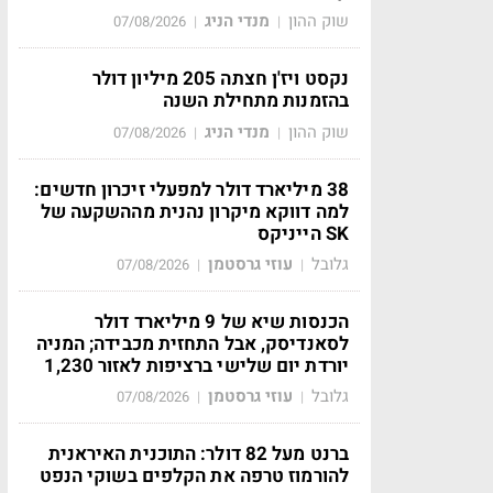
שוק ההון
מנדי הניג
07/08/2026
|
|
נקסט ויז'ן חצתה 205 מיליון דולר
בהזמנות מתחילת השנה
שוק ההון
מנדי הניג
07/08/2026
|
|
38 מיליארד דולר למפעלי זיכרון חדשים:
למה דווקא מיקרון נהנית מההשקעה של
SK הייניקס
גלובל
עוזי גרסטמן
07/08/2026
|
|
הכנסות שיא של 9 מיליארד דולר
לסאנדיסק, אבל התחזית מכבידה; המניה
יורדת יום שלישי ברציפות לאזור 1,230
גלובל
עוזי גרסטמן
07/08/2026
|
|
ברנט מעל 82 דולר: התוכנית האיראנית
להורמוז טרפה את הקלפים בשוקי הנפט