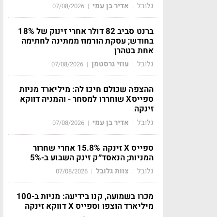
גלובל
אדיר בן עמי
07/08/2026
|
|
ברנט סביב 82 דולר אחרי זינוק של 18%
בחודש; עסקת הורמוז ממתינה לחתימה
אחת בטהרן
גלובל
עוזי גרסטמן
07/08/2026
|
|
ההצפה שכולם חיכו לה: מיליארד מניות
ספייסX שוחררו למסחר - והמניה דווקא
זינקה
גלובל
אדיר בן עמי
07/08/2026
|
|
ספייס X זינקה 15.8% אחרי שחרור
המניות; הנאסד״ק זינק השבוע ב-5%
גלובל
צוות גלובל
07/08/2026
|
|
מכרו בשמועה, קנו בידיעה: מניות ב-100
מיליארד הוצפו וספייס X דווקא זינקה