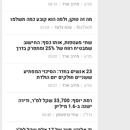
מדע
מירב ארד
04:10
|
|
מה זה טוקן, ולמה הוא קובע כמה תשלמו
BizTech
ענת גלעד
01:03
|
|
שתי מעטפות, אותו כסף: החישוב
שמבטיח רווח של 25% ומתפרק בדרך
מדע
מירב ארד
05:02
|
|
23 אנשים בחדר: הסיכוי המפתיע
ששניים חולקים יום הולדת
מדע
מירב ארד
00:51
|
|
רמת יוסף: 33,700 שקל למ"ר, ודירה
ישנה ב-1.6 מיליון
נדל"ן
עוזי גרסטמן
00:40
|
|
יד אליהו: פער של 17 אלף שקל למ"ר