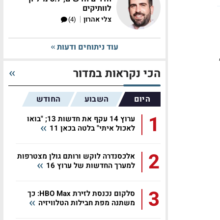
לוותיקים
|
צלי אהרון
(4)
עוד ניתוחים ודעות
את הרשימה עם 16.5%,
הכי נקראות במדור
היום
השבוע
החודש
1
ערוץ 14 עקף את חדשות 13; "בואו
לאכול איתי" בלטה בכאן 11
2
אלכסנדרה לוקש ורותם גולן מצטרפות
למערך החדשות של ערוץ 16
3
סלקום נכנסת לזירת HBO Max: כך
משתנה מפת חבילות הטלוויזיה