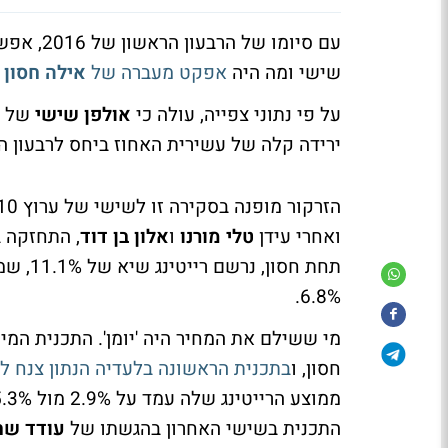
עם סיומו
שישי ומה היה
אפקט מעברה של
אילה חסון
על פי נתוני צפייה, עולה כי
אולפן שישי
של
ירידה קלה של עשירית האחוז ביחס לרבעון 
הזרקור מופנה בסקירה זו לשישי של ערוץ 10, ול
ואחרי עידן
טלי מורנו
ו
אלון בן דוד
תחת חס
6.8%.
מי ששילם את המחיר היה 'יומן'. התכנית ה
חסון, ו
בתכנית הראשונה בלעדיה הנתון צנח ל-3.2%
התכנית בשישי האחרון בהגשתו של
עודד שח