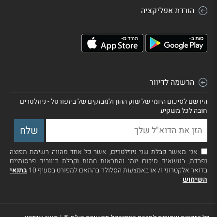
הורדת אפליקציה
הרשמה לדיוור
הירשם לסיכום היומי של שוק ההון ולמבזקים של ביזפורטל - ניוזלטרים
חובה לכל משקיע
אני מאשר קבלת שני ניוזלטרים, אשר כל אחד מהווה רשימת תפוצה
נפרדת, בנושאים סיכום יומי והתראות חמות וקבלת דיוורים פרסומיים
בדואר אלקטרוני ו/ או באמצעות הסלולר בהתאם למפורט בסעיף 10
בתנאי
השימוש