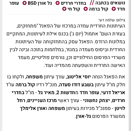
נושאים בכתבה
עופר
בחדרי חרדים
גל אורן BSD
חדד
קול ברמה
קול חי
צילום: שלמה דעי
העיתונות החרדית עמדה במרכזו של הפאנל "מתחזקים,
בעזרת השם" אתמול (יום ג') בכנס אילת לעיתונות, המתקיים
במלונות הרודס. הפאנל עסק בהתחזקותה של העיתונות
החרדית וביסוס מעמדה במגזר, במלחמות בתוכה ובינה לבין
משרדי הפרסום החילוניים וכן, גורמים פוליטיים, מעמד
האישה החרדית והשפעתה מהמדיה ועוד.
את הפאנל הנחה
יוסי אליטוב
, עורך עיתון
משפחה
, ולקחו בו
חלק מו"ל עיתון
בשבע דודו סעדה
, מנכ"ל רדיו
קול ברמה
עו"ד
אריאל דרעי
,
עופר חדד
מ
חדשות 2
,
מאיר גל
- מו"ל
בחדרי
חרדים
,
יצחק נחשוני
- עורך ראשי
מרכז העניינים
,
רחל
לויטן
- סמנכ"ל מכירות בעיתון
משפחה
ו
אורן אלימלך
ממשרד הפרסום
גל-אורן
.