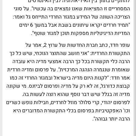
להתקיים בתווך בין האידיאולוגיה לבין האינטרסים
המסחריים זו המציאות שאנו נמצאים בה עכשיו". על סוגי
הצריכה השונה של המידע במגזר החרדי התייחס גל ואמר:
"תמיד חרדים יקראו עיתונים בשבת אבל במשך 6 ימים
המדיות הדיגיטליות מספקות תוכן למגזר שוטף".
עופר חדד, כתב חברת החדשות של ערוץ 2, אמר על
התקשורת החרדית: "אני חושב שהתוצר הנוכחי, שיש כל כך
הרבה כלי תקשורת בכל כך הרבה אמצעי מדיה היא עובדה
שאומרת שנגמרה הנהגה המרכזית". על פרסום ומדיה חרדית
אמר חדד: "לקנות היום מדיה בישראל ובמגזר החרדי זה כמו
קבוצת כדורגל, זה לא רק על מדיה ופרסום לביזנס. מי שקונה
מדיה זה בגלל שיש דבר נוסף שהוא רוצה לעשות בה.
לפרסום יהודי, קרי סלולר מוזל לחרדים, חבילות נופש כשרים
וכו' האפקטיביות בפרסום בכלי התקשורת המדוברים היא
הרבה יותר גבוהה".