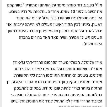
מו"ל בשבע, דוד סעדה סיפר על העיתון ומתחריו: "כשהקמנו
את 'בשבע' לפני 13 שנים, אחרי השתלטות על רדיו בשבע,
היו כמה חכמולוגים שחשבו ש'בשבע' יהרוס את מקור
ראשון. בינינו לבין מקור ראשון מעולם לא הייתה יריבות. אני
יכול להגיד על מקור ראשון שהוא עיתון שנבנה היטב במשך
השנים ויש לו אמירה ושיח מאד מאד ברורים בחברה
הישראלית".
אורן אלימלך, מבעלי משרד הפרסום החרדי-דתי גל-אורן
אמר: "מי שיושב ומחליט על הכספים לציבור הדתי הוא
חילונים. בשנים האחרונות התווספו הרבה כלי תקשורת
אחרים ואתרים חזקים, אך העיתונות במגזר החרדי היא עדיין
החזקה ביותר וצריך להיות שם, נקודה. במקום להתעסק
במלחמות הפנימיות בתוכנו, צריך יותר להסתכל החוצה כי
הציבור החרדי עדיין לא התחיל לגרד את הפוטנציאל שיש