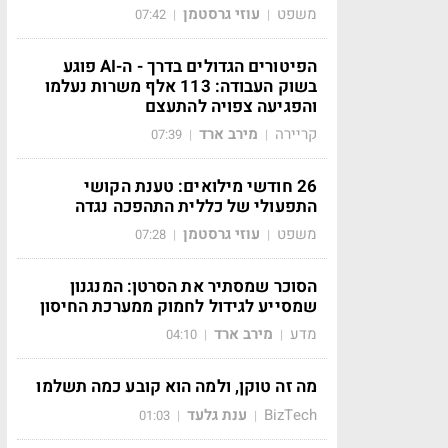
משפט
עוזי גרסטמן
07:42
|
|
הפיטורים הגדולים בדרך - ה-AI פוגע
בשוק העבודה: 113 אלף משרות נעלמו
והפגיעה צפויה להתעצם
קריירה
מירב ארד
07:39
|
|
26 חודשי מילואים: טענת הקושי
התפעולי של כללית התהפכה נגדה
משפט
עוזי גרסטמן
07:28
|
|
הסוכר שמסתיר את הסרטן: המנגנון
שמסייע לגידול לחמוק ממערכת החיסון
מדע
מירב ארד
04:10
|
|
מה זה טוקן, ולמה הוא קובע כמה תשלמו
BizTech
ענת גלעד
01:03
|
|