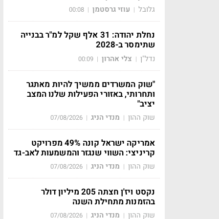
גלובל
עוזי גרסטמן
00:08
|
|
נחלת יהודה: 31 אלף שקל למ"ר בבנייה
שתימסר ב-2028
נדל"ן
צלי אהרון
00:09
|
|
"שוק המשרדים ממשיך להיות מאתגר
ותחרותי, באזורי הפעילות שלנו המצב
יציב"
שוק ההון
מנדי הניג
07/08/2026
|
|
אמריקה ישראל קונה 49% מפרויקט
קריניצי: השווי שנגזר והמשמעות לאב-גד
שוק ההון
מנדי הניג
07/08/2026
|
|
נקסט ויז'ן חצתה 205 מיליון דולר
בהזמנות מתחילת השנה
שוק ההון
מנדי הניג
07/08/2026
|
|