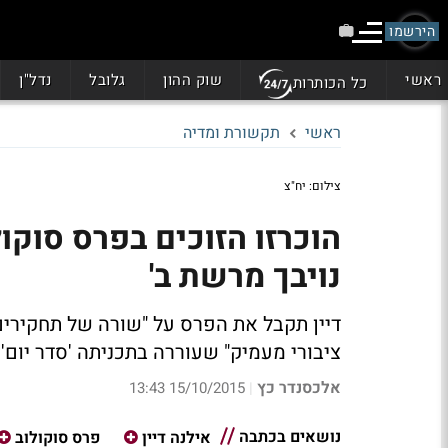
הירשמו
ראשי
שוק ההון
גלובל
נדל"ן
כל הכותרות
ראשי
תקשורת ומדיה
צילום: יח"צ
הוכרזו הזוכים בפרס סוקולו
נויבך מרשת ב'
דיין תקבל את הפרס על "שורה של תחקירים יס
ציבורי מעמיק" שעוררה בתכניתה 'סדר יום'
אלכסנדר כץ
15/10/2015 13:43
|
נושאים בכתבה
אילנה דיין
פרס סוקולוב