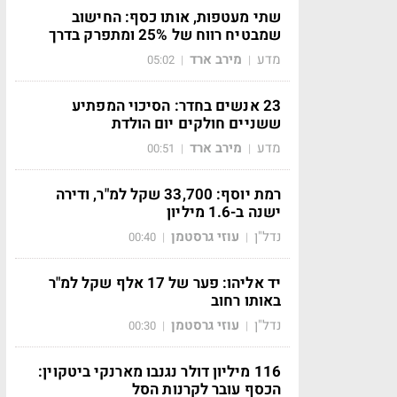
שתי מעטפות, אותו כסף: החישוב
שמבטיח רווח של 25% ומתפרק בדרך
מדע
מירב ארד
05:02
|
|
23 אנשים בחדר: הסיכוי המפתיע
ששניים חולקים יום הולדת
מדע
מירב ארד
00:51
|
|
רמת יוסף: 33,700 שקל למ"ר, ודירה
ישנה ב-1.6 מיליון
נדל"ן
עוזי גרסטמן
00:40
|
|
יד אליהו: פער של 17 אלף שקל למ"ר
באותו רחוב
נדל"ן
עוזי גרסטמן
00:30
|
|
116 מיליון דולר נגנבו מארנקי ביטקוין:
הכסף עובר לקרנות הסל