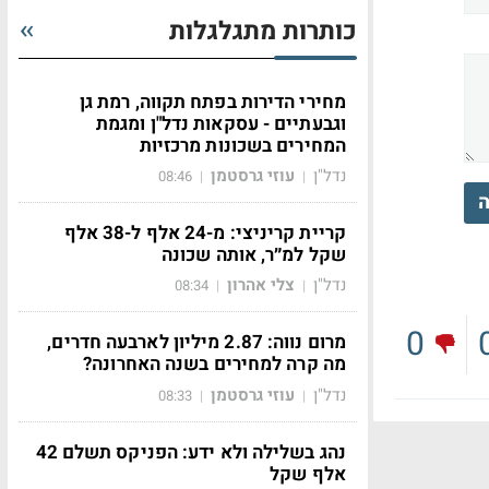
כותרות מתגלגלות
מחירי הדירות בפתח תקווה, רמת גן
וגבעתיים - עסקאות נדל"ן ומגמת
המחירים בשכונות מרכזיות
נדל"ן
עוזי גרסטמן
08:46
|
|
ה
קריית קריניצי: מ-24 אלף ל-38 אלף
שקל למ״ר, אותה שכונה
נדל"ן
צלי אהרון
08:34
|
|
0
מרום נווה: 2.87 מיליון לארבעה חדרים,
מה קרה למחירים בשנה האחרונה?
נדל"ן
עוזי גרסטמן
08:33
|
|
נהג בשלילה ולא ידע: הפניקס תשלם 42
אלף שקל