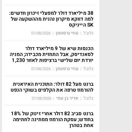
38 מיליארד דולר למפעלי זיכרון חדשים:
למה דווקא מיקרון נהנית מההשקעה של
SK הייניקס
גלובל
עוזי גרסטמן
07/08/2026
|
|
הכנסות שיא של 9 מיליארד דולר
לסאנדיסק, אבל התחזית מכבידה; המניה
יורדת יום שלישי ברציפות לאזור 1,230
גלובל
עוזי גרסטמן
07/08/2026
|
|
ברנט מעל 82 דולר: התוכנית האיראנית
להורמוז טרפה את הקלפים בשוקי הנפט
גלובל
אדיר בן עמי
07/08/2026
|
|
ברנט סביב 82 דולר אחרי זינוק של 18%
בחודש; עסקת הורמוז ממתינה לחתימה
אחת בטהרן