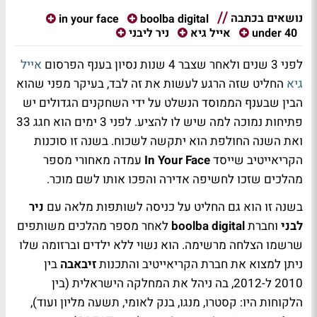
נושאים בכתבה
in your face
boolba digital
under 40
אייל גיא
ניר ליבני
לפני 3 שנים ולאחר שצבר 4 שנות נסיון בענף הפרסום
אייל
גיא
החליט שזה הרגע לעשות את זה לבד, בעיקר מפני שהוא
הבין שבענף הממוסד הנשלט על ידי השחקנים הגדולים יש
פתיחות נמוכה למה שיש לו להציע. לפני 3 ימים הוא חגג 33
ואת השנה החולפת הוא יתקשה לשכוח. בשנה זו סוכנות
הקריאייטיב שייסד
In Your Face
עמדה מאחורי מספר
מהלכים שזכו לחשיפה אדירה והפכו אותו לשם מוכר.
בשנה זו הוא גם החליט על כניסה לשותפות מלאה עם
ניר
לבני
וחברת
boolba digital
לאחר מספר מהלכים משותפים
שרשמו הצלחה מרשימה. הוא נשוי ללא ילדים וברזומה שלו
ניתן למצוא את חברת הקריאייטיב והתכנות
זיבאבה
בין
2010 ל-2012, בה ניהל את המחלקה הישראלית (בין
הלקוחות היו: קסטרו, מנגו, בנק לאומי, תשעה מליון ועוד),