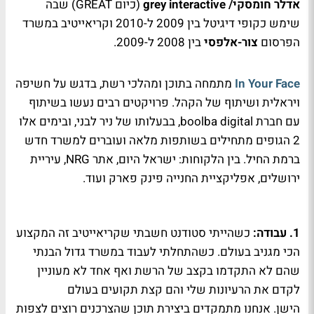
אדלר חומסקי/ grey interactive
(כיום GREAT) שבה
שימש כקופי דיגיטל בין 2009 ל-2010 וקריאייטיב במשרד
הפרסום
צור-אלפסי
בין 2008 ל-2009.
In Your Face
מתמחה בתוכן ומהלכי רשת, בדגש על חשיפה
ויראלית ושיתוף של הקהל. פרויקטים רבים נעשו בשיתוף
עם חברת boolba digital, בבעלותו של ניר לבני, ובימים אלו
2 הגופים מתחילים בשותפות מלאה ועוברים למשרד חדש
ברמת החיל. בין הלקוחות: ישראל היום, אתר NRG, עיריית
ירושלים, אפליקציית החנייה פינק פארק ועוד.
1. עבודה:
כשהייתי סטודנט חשבתי שקריאייטיב זה המקצוע
הכי מגניב בעולם. כשהתחלתי לעבוד במשרד גדול הבנתי
שהם לא התקדמו בקצב של הרשת ואף אחד לא מעוניין
לקדם את הרעיונות שלי והם קצת תקועים בעולם
הישן. אנחנו מתמקדים ביצירת תוכן שהצרכנים רוצים לצפות