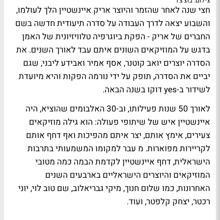
צילום: בוצ'צ'ו
חצי שנה לאחר שהזמר והיוצר
אריק איינשטיין
הלך לעולמו
,
והשבוע יצאה לדרך העבודה על סדרה תיעודית חדשה בשם
החברים של אריק
- הפקת ביוגרפיה טלוויזיונית של האמן
בדגש על המוזיקאים השונים איתם עבד לאורך השנים. את
הסדרה יוצרים
יואב קוטנר
,
אסף אמיר
ו
אבידע ליבני
, שגם
יביים את הסדרה, תופק על ידי נורמה הפקות והיא מיועדת
לשידור ב-
yes דוקו
בשנה הבאה.
לאורך 50 שנות פעילותו, וב-30 האלבומים שהוציא, היה
איינשטיין איש של שיתופי פעולה: הוא גילה מוזיקאים
צעירים, אימץ אותם, יצר איתם מהפיכות ואף דחף אותם
לקריירות מפוארות. מ עבר למקומו המשמעותי בתרבות
הישראלית, דחף איינשטיין לקדמת הבמה כמה מטובי
המוזיקאים והיוצרים הישראליים בארבעים השנים
האחרונות, כמו
שלום חנוך
,
מיקי גבריאלוב
,
שם טוב לוי
,
יוני
רכטר
,
יצחק קלפטר
, ועוד.