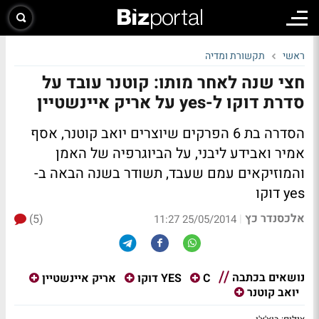
ראשי
תקשורת ומדיה
חצי שנה לאחר מותו: קוטנר עובד על
סדרת דוקו ל-yes על אריק איינשטיין
הסדרה בת 6 הפרקים שיוצרים יואב קוטנר, אסף
אמיר ואבידע ליבני, על הביוגרפיה של האמן
והמוזיקאים עמם שעבד, תשודר בשנה הבאה ב-
yes דוקו
אלכסנדר כץ
(5)
|
25/05/2014 11:27
נושאים בכתבה
C
YES דוקו
אריק איינשטיין
יואב קוטנר