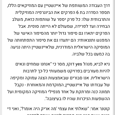
דרך העבודה המשותפת של איינשטיין עם המוזיקאים הללו,
תספר הסדרה בת 6 הפרקים את הביוגרפיה המוזיקלית
והתרבותית שלו: כל פרק יספר על שותפות כזאת, משלב
הבחירה ועד לפרידה, שמעולם לא הייתה סופית. אבל
הפרקים יתארו גם סיפור גדול יותר מהסיפור האישי של
המפגש ותוצאותיו: הם יתעדו גם את סיפור התפתחותה של
המוסיקה הישראלית המודרנית, שלאיינשטיין היתה נגיעה
בה כמעט בכל שלביה.
גיא לביא
, מנהל yes דוקו, מסר כי "אנחנו שמחים וגאים
להיות מעורבים בפרויקט משמעותי כל-כך לתרבות
הישראלית. אנו סבורים שבאמצעות הצגה עמוקה ומקיפה
של עבודתו של איינשטיין, המוקדמת והמאוחרת - נקבל
תמונה כנה ומרתקת על אחד מנפילי המוזיקה המקומית ועל
ההשפעות הניכרות שהיו לו בעיצובה".
קוטנר אמר: "שאלתי את עצמי 'מה אריק היה אומר?', ואני די