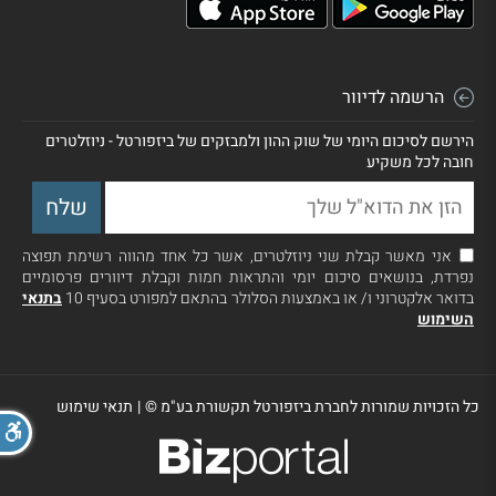
הרשמה לדיוור
הירשם לסיכום היומי של שוק ההון ולמבזקים של ביזפורטל - ניוזלטרים
חובה לכל משקיע
אני מאשר קבלת שני ניוזלטרים, אשר כל אחד מהווה רשימת תפוצה
נפרדת, בנושאים סיכום יומי והתראות חמות וקבלת דיוורים פרסומיים
בדואר אלקטרוני ו/ או באמצעות הסלולר בהתאם למפורט בסעיף 10
בתנאי
השימוש
כל הזכויות שמורות לחברת ביזפורטל תקשורת בע"מ ©
|
תנאי שימוש