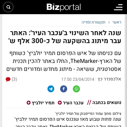
ראשי
תקשורת ומדיה
שנה לאחר השינוי ב'עכבר העיר': האתר
עבר מיתוג בהשקעה של כ-300 אלף ש'
עם כניסתו של איש הפרסום תמיר יולביץ' כשותף
של הארץ-TheMarker, החלו באתר להכין תכנית
אסטרטגית, ששיאה - מיתוג מחדש ומדורים חדשים
אלכסנדר כץ
(3)
|
23/04/2014 17:50
נושאים בכתבה
עכבר העיר
תמיר יולביץ
צילום: מתוך עמוד הפייסבוק של תמיר יולביץ'
שנה פחות שבוע מאז שנכנס איש הפרסום
תמיר יולביץ'
כשותף של קבוצת
הארץ-TheMarker
, ואתר
עכבר העיר