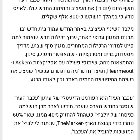
חשף היום (יום ד') את העיצוב והמיתוג החדש שלו. לאייס
נודע כי במהלך הושקעו כ-300 אלף שקלים.
מלבד השינוי העיצובי, באתר החדש עמוד בית חדש ובו
תכנים ממגוון ערוצי האתר, ערוץ רכילות חדש שאמור לתת
פייט למדורי הרכילות המתחרים, מגזין סוף שבוע, מדריך
מסעדות, ברים ואטרקציות - שמאפשר חיפוש, סינון,
והתמצאות נוחה; שיתופי פעולה עם אפליקציות Askem ו-
Hearmeout, ופיצ'ר חדש "מה מחפשים עכשיו" שמציג את
רשימת החיפושים החמים באתר נכון לאותו הרגע.
'עכבר העיר' הוא הפורמט הדיגיטלי של עיתון 'עכבר העיר'
שנסגר בחודש מארס שעבר
. חודש לאחר מכן הושלמה
כניסתו של יולביץ',
כשהחל להחזיק 40% ממנו
. שאר 60%
נותרו בידי קבוצת הארץ-TheMarker, שנתנה ליולביץ' את
המושכות להוביל את 'העכבר'.