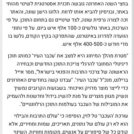
בחצי השנה האחרונה גובשה תכנית אסטרטגית לשינוי מהותי
באתר, ובניסיון להביא אותו לרווח. הלוגו הישן שונה, והאתר
זכה לצורה גרפית שונה, לצד שינויים גם בתחום התוכן. על פי
הערכות, באתר גולשים כ-100 אלף איש ביום. על פי נתוני
הוועדה למדרוג באינטרנט, שהתפרקה בקיץ הקודם, גלשו בו
מדי חודש כ-400-500 אלף איש.
"מטרת מהלך המיתוג היא למצב את 'עכבר העיר' כמותג תוכן
דיגיטלי המחובר להרגלי צריכת התוכן החדשים וכבחירה
הראשונה של צרכני התרבות והפנאי בישראל", מסר
אייל
ברילנט
, מנכ"ל 'עכבר העיר'. "עבדנו קשה בחודשים האחרונים
כדי לייצר מוצר מדויק ואיכותי. בשבועות הקרובים נמשיך
ונשיק מגוון מוצרים על מנת להשיג בידול וחדשנות ולהעמיק
את המובילות של העכבר בעולמות התוכן הרלוונטיים".
עורכת 'העכבר'
טל לוין
, הוסיפה כי "עולם התרבות והבילוי
הוא לא רק עולם של נתונים, תאריכים, שמות ומחירים, אלא
קודם כל של סיפורים על אנשים, מקומות וחוויות. השינוי