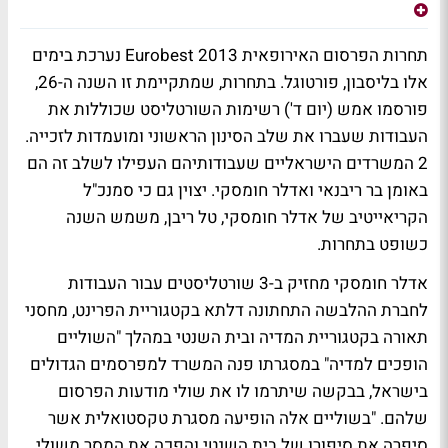
תחרות הפרסום האירופאית
Eurobest 2013
נערכת בימים
אלו בליסבון, פורטוגל. בתחרות, שמתקיימת זו השנה ה-26,
פורסמו אמש (יום ד') רשימות השורטליסט שכוללות את
העבודות שעברו את שלב הסינון הראשוני ומועמדות לזכייה.
2 המשרדים הישראליים שעבודותיהם העפילו לשלב זה הם
באומן בר ריבנאי ואדלר חומסקי
. יצוין גם כי סמנכ"ל
הקריאייטיב של אדלר חומסקי,
טל ריבן
, משמש השנה
כשופט בתחרות.
אדלר חומסקי מחזיק ב-3 שורטליסטים עבור העבודות
לחברת ההלבשה התחתונה
דלתא
בקטגוריית הפרינט,
מחסני
תאורה
בקטגוריית המדיה ו
בית השנטי
במהלך "השוליים
הופכים למדיה" במסגרתו פנה המשרד למפרסמים הגדולים
בישראל, בבקשה שיתרמו לו את שולי מודעות הפרסום
שלהם. "בשוליים אלה הופיעה מסגרת טקסטואלית אשר
סיפרה את סיפורו של בית השנטי והפכה את המסר משולי