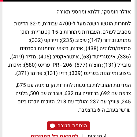
אדלר חומסקי: דלתא ומחסני תאורה
לתחרות הוגשו השנה מעל ל-4700 עבודות, מ-32 מדינות
מסביב לעולם. העבודות מתחרות ב-15 קטגוריות: תוכן
ממותג ובידור (147); עיצוב (235); דיירקט (332);
סרטים/טלווזיה (438); איכות, ביצוע ומיומנות בסרטים
(336); אינטגרייטד (68); אינטראקטיב (405); מדיה (419);
מובייל (131); חוצות (577); PR - 206; פרינט (580); איכות,
ביצוע ומיומנות בפרינט (339); רדיו (131); פרומו (371).
המדינות המובילות בהגשות לתחרות הן גרמניה עם 875,
צרפת עם 692, בריטניה עם 632, שבדיה עם 500, בלגיה
245, שוויץ עם 237 והולנד עם 213. הזוכים יוכרזו ביום
שישי בערב, ה-6 בדצמבר.
הוספת תגובה
4 תגובות
|
לקריאת כל התגובות