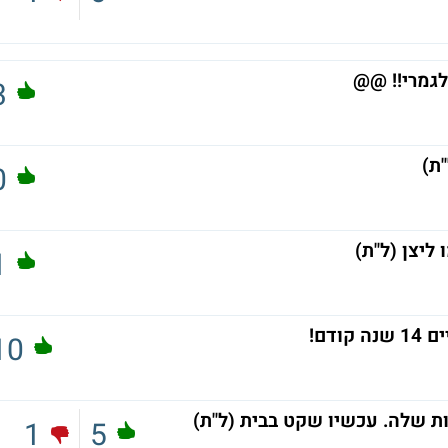
י!! @@
3
ת)
0
ליצן (ל"ת)
1
10
 שלה. עכשיו שקט בבית (ל"ת)
1
5