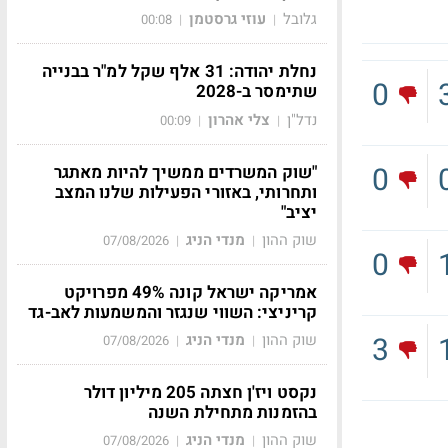
גלובל
עוזי גרסטמן
00:08
|
|
נחלת יהודה: 31 אלף שקל למ"ר בבנייה
0
שתימסר ב-2028
נדל"ן
צלי אהרון
00:09
|
|
0
"שוק המשרדים ממשיך להיות מאתגר
ותחרותי, באזורי הפעילות שלנו המצב
יציב"
שוק ההון
מנדי הניג
07/08/2026
|
|
0
אמריקה ישראל קונה 49% מפרויקט
קריניצי: השווי שנגזר והמשמעות לאב-גד
שוק ההון
מנדי הניג
3
07/08/2026
|
|
נקסט ויז'ן חצתה 205 מיליון דולר
בהזמנות מתחילת השנה
שוק ההון
מנדי הניג
07/08/2026
|
|