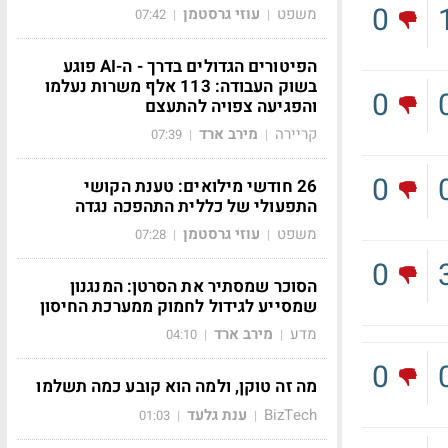
0
משפט
עוזי גרסטמן
07:42
|
|
הפיטורים הגדולים בדרך - ה-AI פוגע
בשוק העבודה: 113 אלף משרות נעלמו
0
והפגיעה צפויה להתעצם
קריירה
מירב ארד
07:39
|
|
0
26 חודשי מילואים: טענת הקושי
התפעולי של כללית התהפכה נגדה
משפט
עוזי גרסטמן
07:28
|
|
0
הסוכר שמסתיר את הסרטן: המנגנון
שמסייע לגידול לחמוק ממערכת החיסון
מדע
מירב ארד
04:10
|
|
0
מה זה טוקן, ולמה הוא קובע כמה תשלמו
BizTech
ענת גלעד
01:03
|
|