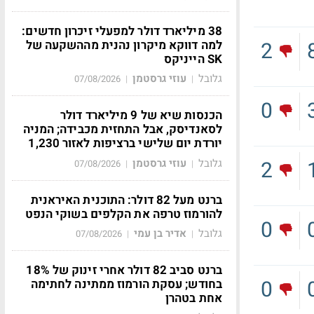
38 מיליארד דולר למפעלי זיכרון חדשים:
2
למה דווקא מיקרון נהנית מההשקעה של
SK הייניקס
גלובל
עוזי גרסטמן
07/08/2026
|
|
0
הכנסות שיא של 9 מיליארד דולר
לסאנדיסק, אבל התחזית מכבידה; המניה
יורדת יום שלישי ברציפות לאזור 1,230
גלובל
עוזי גרסטמן
2
07/08/2026
|
|
ברנט מעל 82 דולר: התוכנית האיראנית
להורמוז טרפה את הקלפים בשוקי הנפט
0
גלובל
אדיר בן עמי
07/08/2026
|
|
ברנט סביב 82 דולר אחרי זינוק של 18%
0
בחודש; עסקת הורמוז ממתינה לחתימה
אחת בטהרן