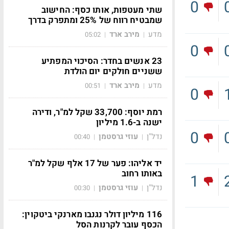
0
שתי מעטפות, אותו כסף: החישוב
שמבטיח רווח של 25% ומתפרק בדרך
מדע
מירב ארד
05:02
|
|
0
23 אנשים בחדר: הסיכוי המפתיע
ששניים חולקים יום הולדת
מדע
מירב ארד
00:51
|
|
0
רמת יוסף: 33,700 שקל למ"ר, ודירה
ישנה ב-1.6 מיליון
0
נדל"ן
עוזי גרסטמן
00:40
|
|
יד אליהו: פער של 17 אלף שקל למ"ר
באותו רחוב
1
נדל"ן
עוזי גרסטמן
00:30
|
|
116 מיליון דולר נגנבו מארנקי ביטקוין:
הכסף עובר לקרנות הסל