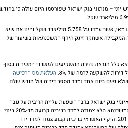
יוני – מנתוני בנק ישראל שפורסמו היום עולה כי בחודש
מדובר בזינוק של 21% בהשוואה לנתוני חודש מאי, אשר עמדו על 5.758 מיליארד שקל והיוו את שיא
 המקבילה אשתקד זינק היקף המשכנתאות בשיעור של
יא כלל הנראה נהירת המשקיעים למשרדי המכירות בסוף
דירות להשקעה לרמה של 8%.
העלאת מס הרכישה
 שלא פעם ביום אחד נמכר מספר דירות של חודש שלם
ומי בנק ישראל בדבר השפעת עליית הריבית על גובה
ההחזר החודשי והגדיל משמעותית את רכיב המשכנתא הלא צמודה למדד בריבית קבועה מכ-20% ביוני
2014 לכ-37% מסך תמהיל המשכנתא ביוני 2015. היקף האשראי בריבית קבוע צמוד למדד ירד
23.3 ביוני 2014 לכ-18% ביוני 2015. החלק של המשכנתא צמודת מדד בריבית משתנה צנח