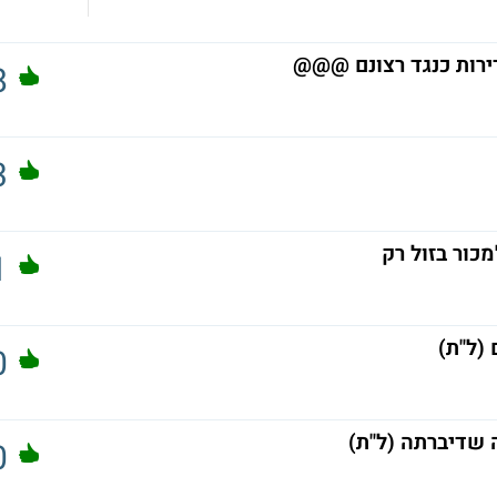
רות כנגד רצונם @@@
8
3
כור בזול רק
1
(ל"ת)
0
 שדיברתה (ל"ת)
0