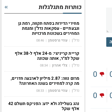
כותרות מתגלגלות
מחירי הדירות בפתח תקווה, רמת גן
וגבעתיים - עסקאות נדל"ן ומגמת
המחירים בשכונות מרכזיות
נדל"ן
עוזי גרסטמן
08:46
|
|
ה
קריית קריניצי: מ-24 אלף ל-38 אלף
שקל למ״ר, אותה שכונה
נדל"ן
צלי אהרון
08:34
|
|
0
מרום נווה: 2.87 מיליון לארבעה חדרים,
מה קרה למחירים בשנה האחרונה?
נדל"ן
עוזי גרסטמן
08:33
|
|
0
נהג בשלילה ולא ידע: הפניקס תשלם 42
אלף שקל