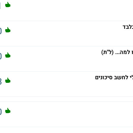
1
לבד
0
מה... (ל"ת)
0
י לחשב סיכונים
3
0