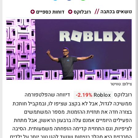
נושאים בכתבה
רובלוקס
דוחות כספיים
צילום: טוויטר
רובלוקס
דיווחה שהפלטפורמה
-2.19%
Roblox
ממשיכה לגדול, אבל לא בקצב שציפו לו, ובמקביל חותכת
בצורה חדה את תחזית ההזמנות. מספר המשתמשים
הפעילים היומיים אמנם עלה ברבעון הראשון, אבל מתחת
לציפיות, וגם התחזית קדימה הופחתה משמעותית. הסיבה
המרכזית היא מהלך בטיחות שנועד להגן טוב יותר על ילדים,