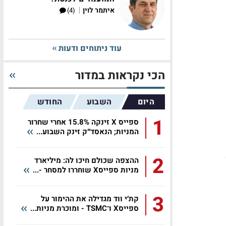
|
איתמר לוין
(4)
עוד ניתוחים ודעות
הכי נקראות במדור
היום
השבוע
החודש
1
ספייס X זינקה 15.8% אחרי שחרור
המניות; הנאסד״ק זינק השבוע...
2
ההצפה שכולם חיכו לה: מיליארד
מניות ספייסX שוחררו למסחר -...
3
קת׳י ווד מגדילה את ההימור על
ספייסX ו־TSMC - ומוכרת מניות...