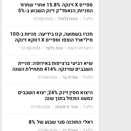
ספייס X זינקה 15.8% אחרי שחרור
המניות; הנאסד״ק זינק השבוע ב-5%
גלובל
צוות גלובל
07/08/2026
|
|
מכרו בשמועה, קנו בידיעה: מניות ב-100
מיליארד הוצפו וספייס X דווקא זינקה
ניתוחים ודעות
ענת גלעד
07/08/2026
|
|
שיא רביעי ברציפות באירופה: מניית
השבבים שזינקה 414% מתחילת השנה
גלובל
עמית בר
07/08/2026
|
|
היצוא מסין זינק 24%; יצוא השבבים
כמעט הוכפל בתוך שנה
גלובל
עוזי גרסטמן
07/08/2026
|
|
ראלי התוכנה סגר שבוע של 8%
גלובל
עמית בר
07/08/2026
|
|