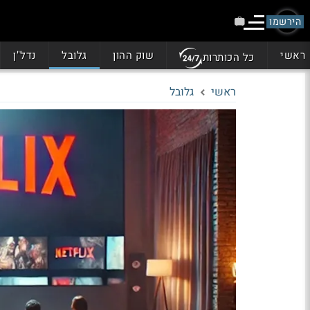
הירשמו
ראשי
שוק ההון
גלובל
נדל"ן
כל הכותרות
ראשי
גלובל