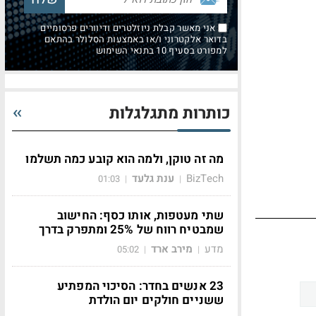
אני מאשר קבלת ניוזלטרים ודיוורים פרסומיים
בדואר אלקטרוני ו/או באמצעות הסלולר בהתאם
למפורט בסעיף 10 בתנאי השימוש
כותרות מתגלגלות
מה זה טוקן, ולמה הוא קובע כמה תשלמו
BizTech
ענת גלעד
01:03
|
|
שתי מעטפות, אותו כסף: החישוב
שמבטיח רווח של 25% ומתפרק בדרך
מדע
מירב ארד
05:02
|
|
23 אנשים בחדר: הסיכוי המפתיע
ששניים חולקים יום הולדת