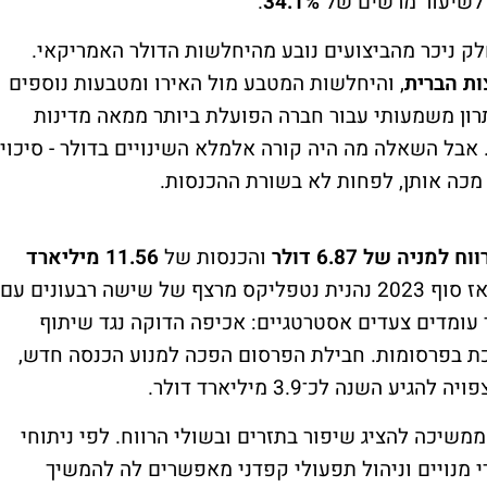
ע לשיעור מרשים של
34.1%
.
ק ניכר מהביצועים נובע מהיחלשות הדולר האמריקאי.
, והיחלשות המטבע מול האירו ומטבעות נוספים
תרון משמעותי עבור חברה הפועלת ביותר ממאה מדינות
 אבל השאלה מה היה קורה אלמלא השינויים בדולר - סיכוי
 מכה אותן, לפחות לא בשורת ההכנסות.
ווח למניה של 6.87 דולר
והכנסות של
11.56 מיליארד
, שניהם גבוהים מתחזיות האנליסטים. מאז סוף 2023 נהנית נטפליקס מרצף של שישה רבעונים עם
עומדים צעדים אסטרטגיים: אכיפה הדוקה נגד שיתוף
ת בפרסומות. חבילת הפרסום הפכה למנוע הכנסה חדש,
משיכה להציג שיפור בתזרים ובשולי הרווח. לפי ניתוחי
י מנויים וניהול תפעולי קפדני מאפשרים לה להמשיך