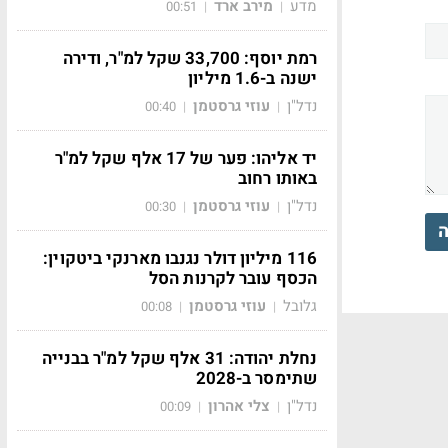
מדע
מירב ארד
00:51
|
|
רמת יוסף: 33,700 שקל למ"ר, ודירה
ישנה ב-1.6 מיליון
נדל"ן
עוזי גרסטמן
00:40
|
|
יד אליהו: פער של 17 אלף שקל למ"ר
באותו רחוב
נדל"ן
עוזי גרסטמן
00:30
|
|
ה
116 מיליון דולר נגנבו מארנקי ביטקוין:
הכסף עובר לקרנות הסל
גלובל
עוזי גרסטמן
00:08
|
|
נחלת יהודה: 31 אלף שקל למ"ר בבנייה
שתימסר ב-2028
נדל"ן
צלי אהרון
00:09
|
|