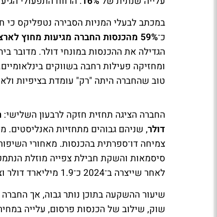
עלייה שנתית של
16%
. הרווח התפעולי הגי
במכתב לבעלי המניות הסבירה נטפליקס כי חל
כ־
59% מהכנסות החברה מגיעות מחוץ לארצות הברית
הגדילה את ההכנסות במונחי דולר. מדובר בי
ומחזיקה פעילות רחבה בשווקים בינלאומיים.
טוב שהחברה היתה "רק" עומדת בציפיות ולא
החברה הציגה תחזית חזקה לרבעון השלישי:
ר
דולר
צמיחה דו־ספרתית בהכנסות. מאחורי השיפור 
סיסמאות והשקת חבילת צפייה מוזלת הנתמכ
לאחר שייצרה ב־2024 כ־1.9 מיליארד דולר וצפויה להגיע השנה לכ־3.9 מיליארד דולר.
שיעור ההשקעה בתוכן נותר גבוה, אך החברה מ
שוק, שילוב של הכנסות פרסום, עלייה במחיר