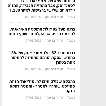
הכנסות שיא של 9 מיליארד דולר
לסאנדיסק, אבל התחזית מכבידה; המניה
יורדת יום שלישי ברציפות לאזור 1,230
גלובל
עוזי גרסטמן
07/08/2026
|
|
ברנט מעל 82 דולר: התוכנית האיראנית
להורמוז טרפה את הקלפים בשוקי הנפט
גלובל
אדיר בן עמי
07/08/2026
|
|
ברנט סביב 82 דולר אחרי זינוק של 18%
בחודש; עסקת הורמוז ממתינה לחתימה
אחת בטהרן
גלובל
עוזי גרסטמן
07/08/2026
|
|
ההצפה שכולם חיכו לה: מיליארד מניות
ספייסX שוחררו למסחר - והמניה דווקא
זינקה
גלובל
אדיר בן עמי
07/08/2026
|
|