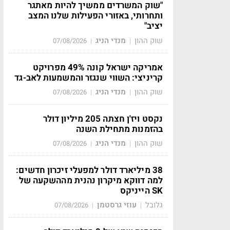
"שוק המשרדים ממשיך להיות מאתגר
ותחרותי, באזורי הפעילות שלנו המצב
יציב"
שוק ההון
מנדי הניג
07/08/2026
|
|
אמריקה ישראל קונה 49% מפרויקט
קריניצי: השווי שנגזר והמשמעות לאב-גד
שוק ההון
מנדי הניג
07/08/2026
|
|
נקסט ויז'ן חצתה 205 מיליון דולר
בהזמנות מתחילת השנה
שוק ההון
מנדי הניג
07/08/2026
|
|
38 מיליארד דולר למפעלי זיכרון חדשים:
למה דווקא מיקרון נהנית מההשקעה של
SK הייניקס
גלובל
עוזי גרסטמן
07/08/2026
|
|