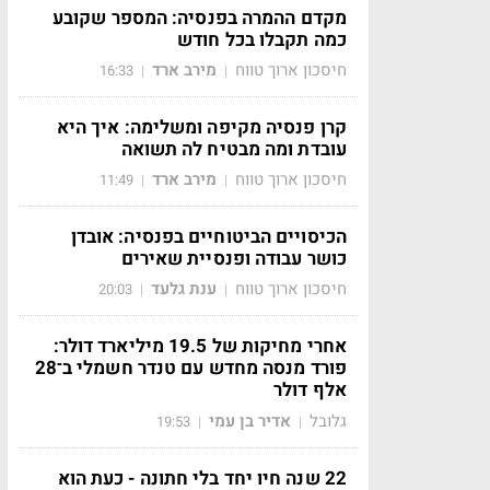
מקדם ההמרה בפנסיה: המספר שקובע
כמה תקבלו בכל חודש
חיסכון ארוך טווח
מירב ארד
16:33
|
|
קרן פנסיה מקיפה ומשלימה: איך היא
עובדת ומה מבטיח לה תשואה
חיסכון ארוך טווח
מירב ארד
11:49
|
|
הכיסויים הביטוחיים בפנסיה: אובדן
כושר עבודה ופנסיית שאירים
חיסכון ארוך טווח
ענת גלעד
20:03
|
|
אחרי מחיקות של 19.5 מיליארד דולר:
פורד מנסה מחדש עם טנדר חשמלי ב־28
אלף דולר
גלובל
אדיר בן עמי
19:53
|
|
22 שנה חיו יחד בלי חתונה - כעת הוא