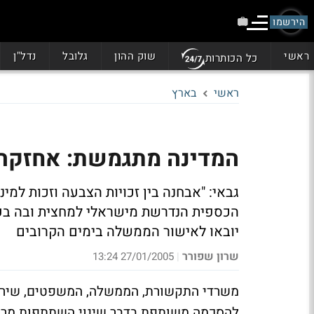
הירשמו
ראשי
שוק ההון
גלובל
נדל"ן
כל הכותרות
ראשי
בארץ
המדינה מתגמשת: אחזקה יש
גבאי: "אבחנה בין זכויות הצבעה וזכות למי
הכספית הנדרשת מישראלי למחצית ובה בעת
יובאו לאישור הממשלה בימים הקרובים
שרון שפורר
27/01/2005 13:24
|
משרדי התקשורת, הממשלה, המשפטים, שירות
להסכמה משותפת בדבר שינוי השתתפות מרכי