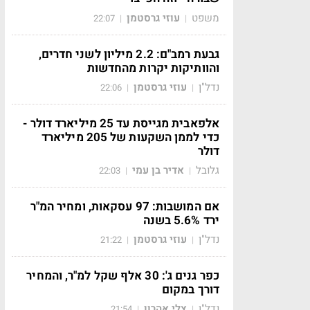
משפט
עוזי גרסטמן
22:07
|
|
גבעת רמב"ם: 2.2 מיליון לשני חדרים,
והוותיקות יקרות מהחדשות
נדל"ן
עוזי גרסטמן
22:06
|
|
אלפאבית מגייסת עד 25 מיליארד דולר -
כדי לממן השקעות של 205 מיליארד
דולר
גלובל
אדיר בן עמי
22:03
|
|
אם המושבות: 97 עסקאות, ומחיר המ"ר
ירד 5.6% בשנה
נדל"ן
עוזי גרסטמן
21:22
|
|
כפר גנים ג': 30 אלף שקל למ"ר, והמחיר
דורך במקום
נדל"ן
צלי אהרון
21:54
|
|