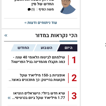
החדש של סין
|
משה כסיף
(5)
עוד ניתוחים ודעות
הכי נקראות במדור
חת בכל עת מ-3%
היום
השבוע
החודש
1
שילמתם לביטוח הלאומי 40 שנה -
כמה תקבלו מהמדינה בגיל הפרישה?
2
אופציות ב-150 מיליארד שקל
תקועות בהייטק: כך מתכננים באוצר...
3
שיא חדש ביולי: הישראלים הוציאו
1.77 מיליארד שקל ביום בכרטיסי...