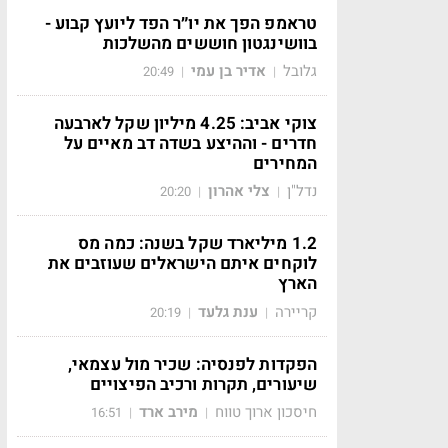
טראמפ הפך את יו״ר הפד ליועץ קבוע -
בוושינגטון חוששים מהשלכות
גלובל
אדיר בן עמי
20:49
|
|
צוקי אביב: 4.25 מיליון שקל לארבעה
חדרים - וההיצע בשדה דב מאיים על
המחירים
נדל"ן
צלי אהרון
20:20
|
|
1.2 מיליארד שקל בשנה: כמה מס
לוקחים איתם הישראלים שעוזבים את
הארץ
קריירה
ענת גלעד
20:19
|
|
הפקדות לפנסיה: שכיר מול עצמאי,
שיעורים, תקרות ורכיב הפיצויים
חיסכון ארוך טווח
מירב ארד
16:51
|
|