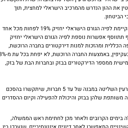
ין את ההון הנדרש מהמרכיב הישראלי למחצית, תוך
 הביטחון.
על-פי ההסכמה שגובשה, תיוותר האפשרות הקיימת לפיה הגורם הישראלי יחזיק 19% לפחות מכל אחד
 תתווסף אפשרות נוספת לפיה הגורם הישראלי יחזיק
יפה הכללית ומהזכות למנות דירקטורים בחברה הרוכשת,
ובלבד ששיעור אחזקותיו בבזק, במישרין או בעקיפין, באמצעות החברה הרוכשת, לא יפ
מישית ממספר הדירקטורים בבזק ובחברות הבת של בזק,
כמו-כן הוסכם, כי הרוכשים יוכלו לרכוש את גרעין השליטה במבנה של עד 5 חברות, שיתקשרו בהסכם
ה משותפת שלהן בבזק והיכולת להפעילה וקיום ההסדרים
לה בימים הקרובים ולאחר מכן לחתימת ראש הממשלה,
ינויים התאפשרו לאחר דיונים אינטנסיביים, שנערכו בין