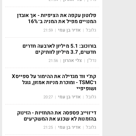
פלוטון עקפה את הציפיות - אך אובדן
המנויים מפיל את המניה ב־16%
גלובל
אדיר בן עמי
21:59
|
|
בורוכוב: 5.1 מיליון לארבעה חדרים
חדשים, 3.7 מיליון לוותיקים
נדל"ן
צלי אהרון
21:56
|
|
קת׳י ווד מגדילה את ההימור על ספייסX
ו־TSMC - ומוכרת מניות אמזון, גוגל
ושופיפיי
גלובל
אדיר בן עמי
20:27
|
|
די־ווייב פספסה את התחזיות - הזינוק
בהזמנות לא שכנע את המשקיעים
גלובל
אדיר בן עמי
21:25
|
|