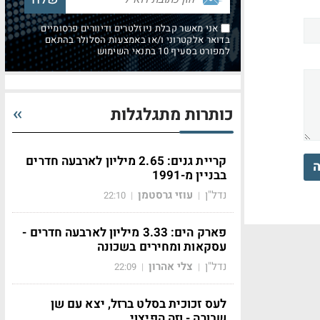
אני מאשר קבלת ניוזלטרים ודיוורים פרסומיים
בדואר אלקטרוני ו/או באמצעות הסלולר בהתאם
למפורט בסעיף 10 בתנאי השימוש
כותרות מתגלגלות
קריית גנים: 2.65 מיליון לארבעה חדרים
ה
בבניין מ-1991
נדל"ן
עוזי גרסטמן
22:10
|
|
פארק הים: 3.33 מיליון לארבעה חדרים -
עסקאות ומחירים בשכונה
נדל"ן
צלי אהרון
22:09
|
|
לעס זכוכית בסלט ברזל, יצא עם שן
שבורה - וזה הפיצוי