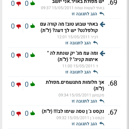
.
69
יש מפולת באויר.אני יושב
0
0
באתי לעשות שמח
15/05/2011 09:37
הגב לתגובה זו
באתי שבוע טוב! מה קורה עם
0
0
קולפלנט? יש לך דעה? (ל"ת)
דביר
15/05/2011 12:01
הגב לתגובה זו
ומה עמ מג' יק שנתת לה "
0
0
איתות קניה" ? (ל"ת)
ד
15/05/2011 11:00
הגב לתגובה זו
.
68
אך חלומות מתגשמים.מפולת
0
0
(ל"ת)
מקצוען
15/05/2011 09:34
הגב לתגובה זו
.
67
נקסט ג' ן טסה שימו לב!!! (ל"ת)
0
0
נקסט ג' ן
15/05/2011 09:32
הגב לתגובה זו