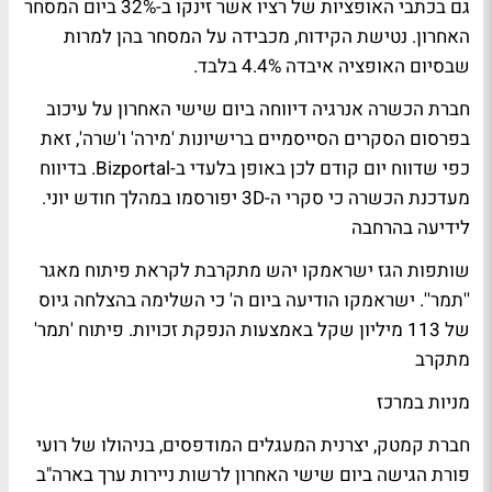
גם בכתבי האופציות של רציו אשר זינקו ב-32% ביום המסחר
האחרון. נטישת הקידוח, מכבידה על המסחר בהן למרות
שבסיום האופציה איבדה 4.4% בלבד.
חברת הכשרה אנרגיה דיווחה ביום שישי האחרון על עיכוב
בפרסום הסקרים הסייסמיים ברישיונות 'מירה' ו'שרה', זאת
כפי שדווח יום קודם לכן באופן בלעדי ב-Bizportal. בדיווח
מעדכנת הכשרה כי סקרי ה-3D יפורסמו במהלך חודש יוני.
לידיעה בהרחבה
שותפות הגז ישראמקו יהש מתקרבת לקראת פיתוח מאגר
''תמר''. ישראמקו הודיעה ביום ה' כי השלימה בהצלחה גיוס
של 113 מיליון שקל באמצעות הנפקת זכויות.
פיתוח 'תמר'
מתקרב
מניות במרכז
חברת קמטק, יצרנית המעגלים המודפסים, בניהולו של רועי
פורת הגישה ביום שישי האחרון לרשות ניירות ערך בארה"ב