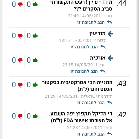
.
44
מ ו ד י ע י ן ! רעש התקשורתי
0
0
סביב הסקרים ???
דורון
14/05/2011 21:49
הגב לתגובה זו
מודיעין
0
0
לדורון
15/05/2011 18:16
הגב לתגובה זו
אורכית
0
0
יובל
14/05/2011 23:15
הגב לתגובה זו
.
43
המנייה הכי אטרקטיבית בסקטור
0
0
הנפט והגז (ל"ת)
הזדמנות ישראלית
14/05/2011 21:29
הגב לתגובה זו
.
42
די מדיקל תקפוץ יפה השבוע..
0
0
אל תשכחו אישור FDA (ל"ת)
תומר
14/05/2011 21:23
הגב לתגובה זו