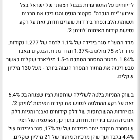
לדיווחים על התפרעויות בגבול הצפוני של ישראל בצל
אירועי "יום הנכבה". סקטור הנפט והגז ריכז את מרבית
תשומת הלב ונסחר בירידות שערים חדות, זאת על רקע
נטישת קידוח האימות 'לוויתן 2'.
מדד המעו"ף סגר בירידה של 1.1% לרמה של 1,277 נקודות,
מדד ת"א 75 נחלש ב-1.37% ומדד מניות הבנקים מאבד
1.84%. מחזור המסחר הסתכם ב-1.5 מיליארד שקלים כאשר
טבע ריכזה את מחזור המסחר הגבוה ביותר - מעל 130 מיליון
שקלים.
בשוק המניות בלטה לשלילה שותפות רציו שצנחה בכ-6.4%
זאת על רקע ההחלטה לנטוש את קידוח האימות 'לוויתן 2'.
גם יחדות ההשתתפות של דלק קידוחים ואבנר ומניות דלק
אנרגיה הגיבו בירידות חדות. בתוך כך, האופציה של רציו
שנסחרה מוקדם יותר בירידות של עד 17%, סגר בירידות של
4.4% בלבד תוך שהן מרכזות מחזור של 21 מיליון שקלים.