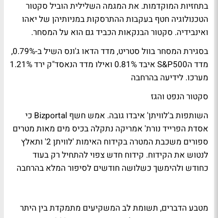
בתחזיות המוקדמות. את המגמה השלילית הוביל סקטור
הטכנולוגיה חטף בעקבות ההתרסקות במניותיהן של יאהו
ואינבידיה. סקטור הבנקאות הכביד גם הוא על המסחר.
בסגירת המסחר בוול סטריט, מדד הדאו ג'ונס השיל ב-0.79%,
מדד הS&P500 איבד 0.81% ואילו מדד הנאסד"ק ירד 1.21%
מערכו.
לידיעה בהרחבה
סקטור הנפט והגז
השותפות ב'לוויתן' איבדו גובה. אמש חשף Bizportal כי
אסדת הפרייד נורת' אמריקה נתקלה בכיס מים מאות מטרים
ספורים משכבת המטרה בקידוח האימות 'לוויתן 2' ותאלץ
לנטוש את הקידוח. קידוח חדש צפוי להתחיל רק בעוד
כחודש ולהימשך כשלושה חודשים
לסיפור המלא בהרחבה
מטבע הדברים, תשומת לב המשקיעים מתמקדת בין היתר