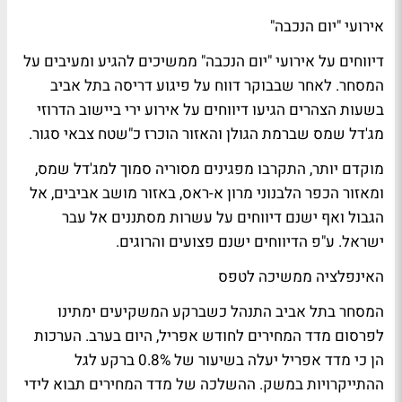
אירועי "יום הנכבה"
דיווחים על אירועי "יום הנכבה" ממשיכים להגיע ומעיבים על
המסחר. לאחר שבבוקר דווח על פיגוע דריסה בתל אביב
בשעות הצהרים הגיעו דיווחים על אירוע ירי ביישוב הדרוזי
מג'דל שמס שברמת הגולן והאזור הוכרז כ"שטח צבאי סגור.
מוקדם יותר, התקרבו מפגינים מסוריה סמוך למג'דל שמס,
ומאזור הכפר הלבנוני מרון א-ראס, באזור מושב אביבים, אל
הגבול ואף ישנם דיווחים על עשרות מסתננים אל עבר
ישראל. ע"פ הדיווחים ישנם פצועים והרוגים.
האינפלציה ממשיכה לטפס
המסחר בתל אביב התנהל כשברקע המשקיעים ימתינו
לפרסום מדד המחירים לחודש אפריל, היום בערב. הערכות
הן כי מדד אפריל יעלה בשיעור של 0.8% ברקע לגל
ההתייקרויות במשק. ההשלכה של מדד המחירים תבוא לידי