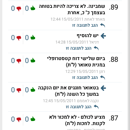
.
89
שמבינה. לא צריכה להיות בטוחה
0
0
בעצמך כ" כ, אחרת
מאחד לאחת
15/05/2011 12:44
הגב לתגובה זו
יש להוסיף
0
0
דניאל
15/05/2011 14:28
הגב לתגובה זו
.
88
ביום שלישי דוח קטסטרופלי
0
0
במנית טאואר (ל"ת)
רונן
15/05/2011 12:29
הגב לתגובה זו
בטאואר חוגגים את יום הנקבה
0
0
במשך כל השנה (ל"ת)
נקבה לאממם
15/05/2011 12:45
הגב לתגובה זו
.
87
מציע לכולם - לא למכור ולא
0
0
לקנות. לחכות (ל"ת)