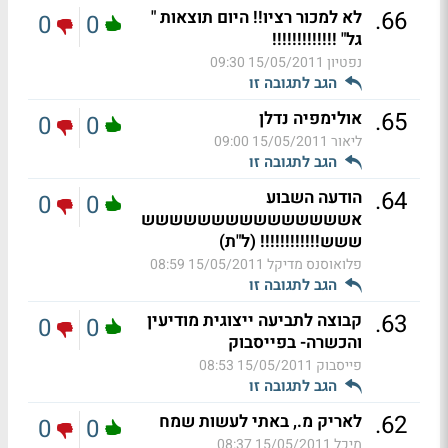
.
66
לא למכור רציו!! היום תוצאות "
0
0
גל" !!!!!!!!!!!!!
נפטיון
15/05/2011 09:30
הגב לתגובה זו
.
65
אולימפיה נדלן
0
0
ליאור
15/05/2011 09:00
הגב לתגובה זו
.
64
הודעה השבוע
0
0
אששששששששששששששש
ששש!!!!!!!!!!!! (ל"ת)
פלואוסנס מדיקל
15/05/2011 08:59
הגב לתגובה זו
.
63
קבוצה לתביעה ייצוגית מודיעין
0
0
והכשרה- בפייסבוק
פייסבוק
15/05/2011 08:53
הגב לתגובה זו
.
62
לאריק מ., באתי לעשות שמח
0
0
מיכל
15/05/2011 08:37