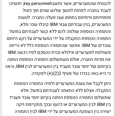
להבטיח שהמערערים, אשר נחשבו
key personnel
, ימשיכו
לעבוד בחברה לפחות למשך שלוש שנים תוך ניצול
מומחיותם וניסיונם בתחום שבו פעלה החברה. לטענת
המערערים, בגין עבודתם עבור
IBM
קיבלו שכר מלא,
והתמורה הנוספת שולמה להם ללא קשר לעבודתם בפועל.
התמורה הנוספת התקבלה על ידי המערערים על רקע היותם
עובדים של
IBM
. אפשר שהתמורה הנוספת כלל לא הייתה
משולמת למערערים אילולא נכרת ההסכם לפיו רכשה
IBM
את מניות החברה, אולם משתשלום התמורה הנוספת הותנה
בקיומם של יחסי עובד מעביד בין המערערים לבין
IBM
, נראה
כי היא באה בגדרו של סעיף 2(2)(א) לפקודה.
ניתן לקבל את טענת המערערים ולפיה התמורה הנוספת
התקבלה אצלם ללא התאמה לעבודתם בפועל, אלא
שתשלום התמורה הנוספת הותנה בקיום יחסי עובד מעביד
בין
IBM
לבין המערערים או כיועץ ובכך מתקיימת זיקה
ישירה בין העסקת המערערים על ידי
IBM
לבין התמורה