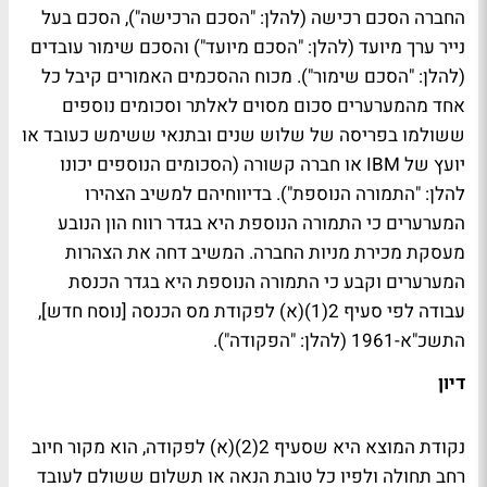
החברה הסכם רכישה (להלן: "הסכם הרכישה"), הסכם בעל
נייר ערך מיועד (להלן: "הסכם מיועד") והסכם שימור עובדים
(להלן: "הסכם שימור"). מכוח ההסכמים האמורים קיבל כל
אחד מהמערערים סכום מסוים לאלתר וסכומים נוספים
ששולמו בפריסה של שלוש שנים ובתנאי ששימש כעובד או
יועץ של
IBM
או חברה קשורה (הסכומים הנוספים יכונו
להלן: "התמורה הנוספת"). בדיווחיהם למשיב הצהירו
המערערים כי התמורה הנוספת היא בגדר רווח הון הנובע
מעסקת מכירת מניות החברה. המשיב דחה את הצהרות
המערערים וקבע כי התמורה הנוספת היא בגדר הכנסת
עבודה לפי סעיף 2(1)(א) לפקודת מס הכנסה [נוסח חדש],
התשכ"א-1961 (להלן: "הפקודה").
דיון
נקודת המוצא היא שסעיף 2(2)(א) לפקודה, הוא מקור חיוב
רחב תחולה ולפיו כל טובת הנאה או תשלום ששולם לעובד