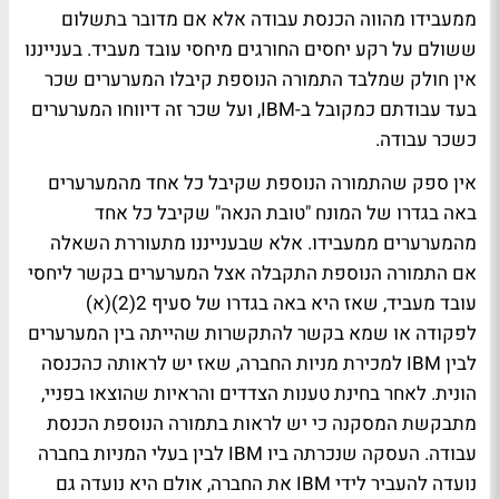
ממעבידו מהווה הכנסת עבודה אלא אם מדובר בתשלום
ששולם על רקע יחסים החורגים מיחסי עובד מעביד. בענייננו
אין חולק שמלבד התמורה הנוספת קיבלו המערערים שכר
בעד עבודתם כמקובל ב-
IBM
, ועל שכר זה דיווחו המערערים
כשכר עבודה.
אין ספק שהתמורה הנוספת שקיבל כל אחד מהמערערים
באה בגדרו של המונח "טובת הנאה" שקיבל כל אחד
מהמערערים ממעבידו. אלא שבענייננו מתעוררת השאלה
אם התמורה הנוספת התקבלה אצל המערערים בקשר ליחסי
עובד מעביד, שאז היא באה בגדרו של סעיף 2(2)(א)
לפקודה או שמא בקשר להתקשרות שהייתה בין המערערים
לבין
IBM
למכירת מניות החברה, שאז יש לראותה כהכנסה
הונית. לאחר בחינת טענות הצדדים והראיות שהוצאו בפניי,
מתבקשת המסקנה כי יש לראות בתמורה הנוספת הכנסת
עבודה. העסקה שנכרתה ביו
IBM
לבין בעלי המניות בחברה
נועדה להעביר לידי
IBM
את החברה, אולם היא נועדה גם