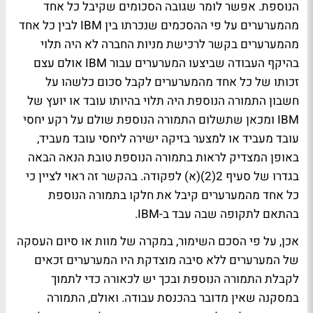
הנוספת. אפשר לומר שגובה הסכומים שקיבל כל אחד
מהמערערים על פי ההסכמים שנכרתו בין
IBM
לבין כל אחד
מהמערערים בקשר לרכישת מניות החברה לא היה תלוי
בהיקף העבודה שביצעו המערערים עבור
IBM
אולם עצם
זכותו של כל אחד מהמערערים לקבל סכום כלשהו על
חשבון התמורה הנוספת היה תלוי בהיותו עובד או יועץ של
IBM
ומכאן שתשלום התמורה הנוספת שולם על רקע יחסי
עובד מעביד או למצער בזיקה ישירה ליחסי עובד מעביד,
באופן המצדיק לראות בתמורה הנוספת טובת הנאה הבאה
בגדרו של סעיף 2(2)(א) לפקודה. בהקשר זה ראוי לציין כי
כל אחד מהמערערים קיבל את חלקו בתמורה הנוספת
בהתאם לתקופה שבה עבד ב-
IBM
.
אכן, על פי הסכם השימור, במקרה של מוות או סיום העסקה
של המערערים ללא סיבה מוצדקת היו המערערים זכאים
לקבלת התמורה הנוספת ובכך יש לכאורה כדי לתמוך
במסקנה שאין מדובר בהכנסת עבודה. ואולם, התמורה