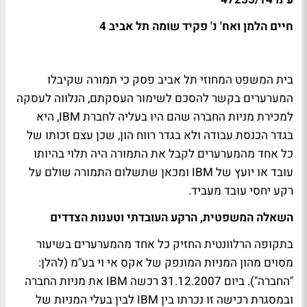
חיים הלמן ואח' נ' פקיד שומה תל אביב 4
בית המשפט המחוזי תל אביב פסק כי תמורה שקיבלו
המערערים בקשר להסכם לשימור העסקתם, הנלווה לעסקה
למכירת מניות החברה שהם היו בעליה לחברת
IBM
, היא
בגדר הכנסת עבודה ולא בגדר רווח הון, שכן עצם זכותו של
כל אחד מהמערערים לקבל את התמורה היה תלוי בהיותו
עובד או יועץ של
IBM
ומכאן שתשלום התמורה שולם על
רקע יחסי עובד מעביד.
השאלה המשפטית, הרקע העובדתי וטענות הצדדים
בתקופה הרלוונטית החזיק כל אחד מהמערערים בשיעור
מסוים מהון המניות המונפק של אקס אי וי בע"מ (להלן:
"החברה"). ביום 31.12.2007 רכשה
IBM
את מניות החברה
ובמסגרת רכישה זו נכרתו בין
IBM
לבין בעלי המניות של