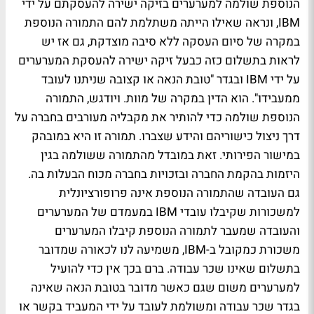
הנוספת שולמה למערערים בזיקה ישירה להעסקתם על ידי
IBM
, ונראה שאילו הייתה משתלמת להם התמורה הנוספת
במקרה של סיום העסקה ללא סיבה מוצדקת, גם אז יש
לראות בתשלום כזה כבעל זיקה ישירה להעסקת המערערים
על ידי
IBM
ובגדר "טובת הנאה או קצובה שניתנו לעובד
ממעבידו". הוא הדין במקרה של מוות. ויודגש, התמורה
הנוספת שולמה כדי להותיר את מקבליה מעורבים בחברה על
דרך ניצול כישוריהם והידע שצברו. תמורה זו היא במובהק
במישור הפירותי. זאת במובדל מהתמורה ששולמה בגין
היזמות בהקמת החברה ובזכויות בחברה מכוח הבעלות בה.
גם העובדה שהתמורה הנוספת אינה פרופורציונלית
למשכורות שקיבלו עובדי
IBM
במעמדם של המערערים
והעובדה שמעבר לתמורה הנוספת קיבלו המערערים
משכורת כמקובל ב-
IBM
, משמיעה לנו לכאורה שמדובר
בתשלום שאינו שכר עבודה. ברם בכך אין כדי להועיל
למערערים משום שגם כאשר מדובר בטובת הנאה שאינה
בגדר שכר עבודה ומשולמת לעובד על ידי המעביד בקשר או