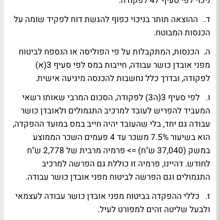
ניכוי לפי סעיף 47 לפקודה.
ד. ההוצאה תותר בניכוי כפוף להגשת דוח לפקיד שומה על
הכנסות המבוטח.
ה. הכנסות, המתקבלות על פי הפוליסה או הנספח לביטוח
מפני אובדן כושר עבודה, חייבות במס לפי סעיף 3(א)
לפקודה, ובדרך כלל נחשבות להכנסה מיגיעה אישית.
ו. לפי סעיף 3(ה3) לפקודה, הסכום המרבי שאותו רשאי
המעביד להפריש לעובד למרכיב התגמולים ולאובדן כושר
עבודה גם יחד, בלי שהעובד יהיה חייב במס במועד ההפקדה,
הוא בשיעור 7.5% משכר עד 4 פעמים השכר הממוצע
במשק (37,040 ש"ח) => פרמיה מרבית של 2,778 ש"ח
לחודש. דהיינו, פרמיה זו כוללת גם הפרשה למרכיב
התגמולים וגם הפרשה לביטוח מפני אובדן כושר עבודה.
ז. כללי ההפקדה בביטוח מפני אובדן כושר עבודה לעצמאי
ולבעל שליטה זהים למפורט לעיל.