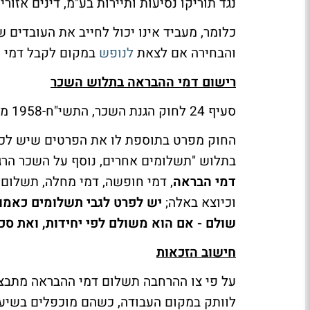
נגד תוריקו נסיעות ותיירות בע"מ, דינים אזורי לעבודה 1997 
כלומר, מעביד אינו יכול לחייב את העובדים 
והבחירה אם לצאת
לנופש
במקום לקבל דמי
ה
רישום דמי ההבראה בתלוש השכר
סעיף 24 לחוק הגנת השכר, התשי"ח-1958 מסדיר את חובות המעסיק ביחס לתלוש השכר.
בתלוש "תשלומים אחרים, נוסף על השכר הרגיל
דמי הבראה
, דמי חופשה, דמי מחלה, תשלום 
וכיוצא באלה;
יש לפרט לגבי תשלומים כאמור
שולם - אם הוא משולם לפי יחידות, ואת ס
חישוב הזכאות
על פי צו ההרחבה תשלום דמי ההבראה מתבצע
לוותק במקום העבודה, כשהם מוכפלים בשיעור