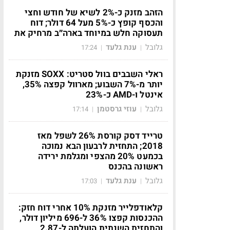
הזהב מזנק כ-2% לשיא של חודש וחצי
והכסף קופץ כ-5% מעל 64 דולר; דוח
תעסוקה חלש במיוחד בארה״ב מרחיק את
גלובל
ענת גלעד
17:24
|
|
ראלי השבבים בוול סטריט: SOXX מזנקת
יותר מ-7% השבוע; מארוול קפצה 35%,
אינטל ו-AMD כ-23%
גלובל
עוזי גרסטמן
17:14
|
|
טרייד דסק קורסת 26% לשפל מאז
2018; התחזית לרבעון הבא נמוכה
בכמעט 20% מהצפי ומגלמת ירידה
ראשונה בהכנס
גלובל
ענת גלעד
17:03
|
|
קלאודפלייר מזנקת 10% אחרי דוח חזק:
ההכנסות קפצו 36% ל-696 מיליון דולר,
והתחזית השנתית הועלתה ל-2.87