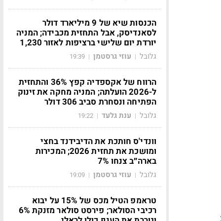
הכנסות שיא של 9 מיליארד דולר
לסאנדיסק, אבל התחזית מכבידה; המניה
יורדת יום שלישי ברציפות לאזור 1,230
גלובל
עוזי גרסטמן
19:39
|
|
הרווח של אקספדיה קפץ 36% והתחזית
ל-2026 הועלתה; המניה מחקה את זינוק
הפתיחה ונסחרת סביב 306 דולר
גלובל
ענת גלעד
19:22
|
|
וונדי'ס חותכת את הדיבידנד בחצי
ומושכת את תחזית 2026; המכירות
בארה״ב צנחו 7%
גלובל
עוזי גרסטמן
19:09
|
|
טראמפ הטיל מכס של 15% על יבוא
רכיבי הסולאר; פירסט סולאר מזנקת 6%
וגוררת את הענף כולו לראלי