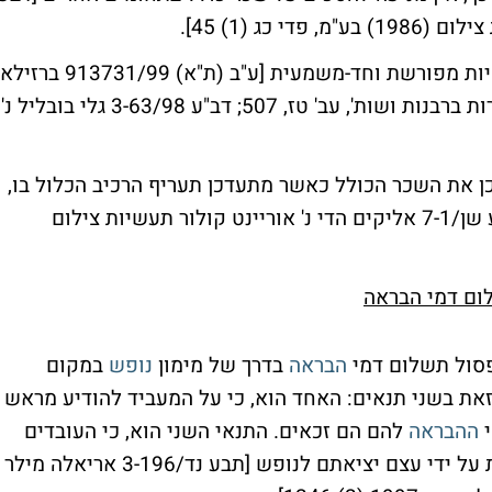
בפסיקה נקבע כי קביעת שכר כולל צריכה להיות מפורשת וחד-משמעית [ע"ב (ת"א) 913731/99
אריק נ' המועצה דתית ראש העין מחלקת כשרות ברבנות ושות', עב' טז, 507; דב"ע 3-63/98 גלי בובליל נ'
כן את השכר הכולל כאשר מתעדכן תעריף הרכיב הכלול בו,
למשל כאשר מתעדכן תעריף יום הבראה [דבע שן/7-1 אליקים הדי נ' אוריינט קולור תעשיות צילום
ום דמי הבראה
לפסול תשלום דמי
הבראה
בדרך של מימון
נופש
במקום
 זאת בשני תנאים: האחד הוא, כי על המעביד להודיע מראש
י
ההבראה
להם הם זכאים. התנאי השני הוא, כי העובדים
הסכימו לכך, בין במפורש ובין בדרך ההתנהגות על ידי עצם יציאתם לנופש [תבע נד/3-196 אריאלה מילר