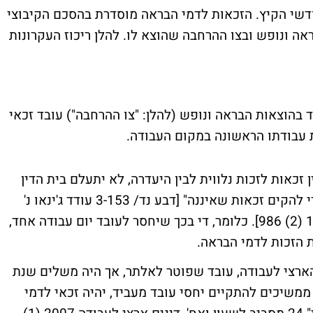
דשי הקיץ. הזכאות לדמי הבראה מוסדרת בהסכם הקיבוצי
 ונופש ובצו ההרחבה שהוצא לו. להלן ריכוז העקרונות
הוצאות הבראה ונופש (להלן: "צו ההרחבה") עובד זכאי
עבודתו הראשונה במקום העבודה.
 זכאות לזכות נלווית לבין היעדרה, לא יתעלם בית הדין
מתאריך הזכאות המדויק ולא 'יזיזו לאחור', כדי להקים זכאות שאיננה" [דבע נד/ 3-153 עודד ג'ינאו נ'
ההסתדרות הכללית, דינים ארצי לעבודה 1994 (2) 986]. כלומר, די בכך שיחסר לעובד יום עבודה אחד,
 הזכות לדמי הבראה.
ארצי לעבודה, עובד שפוטר לאלתר, אך היה משלים שנת
ממשיכים להתקיים יחסי עובד מעביד, יהיה זכאי לדמי