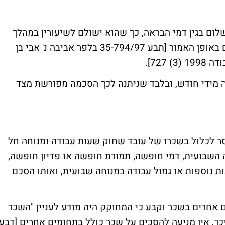
שלום בגין דמי הבראה, כך שהוא ישולם לשיעורין במהלך
חודשי השנה ובלבד, שהעובד הסכים לתשלום באופן האמור [תבע 35-794/97 בלפר אביבה נ' אבי בן
727].
ה מידי חודש, ובלבד שניתנה לכך הסכמה מפורשת מצד
 לחוק הגנת השכר, התשי"ח-1958 אוסר לכלול בשכרו של עובד שחוק שעות עבודה ומנוחה חל
ה השבועית, דמי חופשה, תמורת חופשה או פדיון חופשה,
 נוספות או גמול עבודה במנוחה שבועית, ואותו הסכם
 אחרים בשכר וקבע כי המחוקק היה מודע לעניין "השכר
יכך, אין מניעה להסכים על שכר כולל בתחומים אחרים [דבע