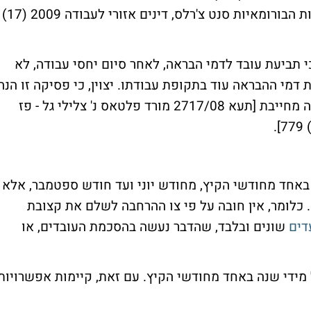
שנים [עב 2979/06 מרים מחול נ' מנזר האחיות הבורומאיות סנט צ'רלס, דינים אזורי לעבודה 2009 (17)
י תביעת עובד לדמי הבראה, לאחר סיום יחסי עבודה, לא
דמי ההבראה עוד בתקופת עבודתו. יצוין, כי פסיקה זו הנה
של בית הדין האזורי והיא פסיקה מנחה שאינה מחייבת [תעא 2717/08 מורד פלטאס נ' צלילי גל - פז
באחד מחודשי הקיץ, מחודש יוני ועד חודש ספטמבר, אלא
 כלומר, אין חובה על פי צו ההרחבה לשלם את קצובת
דים
שונים ובלבד, שהדבר נעשה בהסכמת העובדים, או
מידי שנה באחד מחודשי הקיץ. עם זאת, קיימות אפשרויות