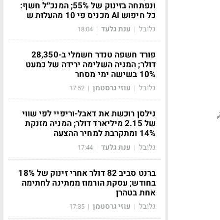
ונפתחה בזינוק של 55%; המנכ״ל חשף:
כל חיפוש AI מכניס פי 10 מהעלות ש
גלובל
ענת גלעד
18:04
|
|
פורד חשפה טנדר חשמלי ב-28,350
דולר; המניה השלימה ירידה של כמעט
10% בשישה ימי מסחר
גלובל
עוזי גרסטמן
17:52
|
|
נילסן רוכשת את דאבל-וריפיי לפי שווי
של 2.15 מיליארד דולר; המניה מזנקת
14% ומתקרבת למחיר ההצעה
גלובל
ענת גלעד
17:44
|
|
ברנט סביב 82 דולר אחרי זינוק של 18%
בחודש; עסקת הורמוז ממתינה לחתימה
אחת בטהרן
גלובל
עוזי גרסטמן
17:35
|
|