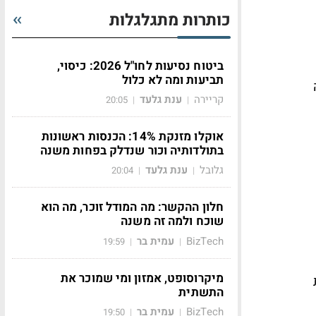
כותרות מתגלגלות
ביטוח נסיעות לחו"ל 2026: כיסוי,
תביעות ומה לא כלול
קריירה
ענת גלעד
20:05
|
|
אוקלו מזנקת 14%: הכנסות ראשונות
בתולדותיה וכור שנדלק בפחות משנה
גלובל
ענת גלעד
20:04
|
|
חלון ההקשר: מה המודל זוכר, מה הוא
שוכח ולמה זה משנה
BizTech
עמית בר
19:59
|
|
מיקרוסופט, אמזון ומי שמוכר את
התשתית
BizTech
עמית בר
19:50
|
|