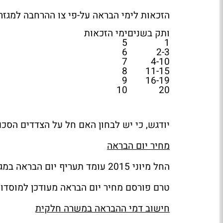
הזכאות לימי הבראה על-פי צו ההרחבה למגזר
ותק בשנים
ימי הזכאות
5
1
6
2-3
7
4-10
8
11-15
9
16-19
10
20
יודגש, כי יש לבחון האם חל על הצדדים הסכם
מחיר יום הבראה
החל מיוני 2015 עומד תעריף יום הבראה במגזר הציבורי על סך של 425 ש"ח.
טרם פורסם מחיר יום הבראה מעודכן למוסדות
חישוב דמי ההבראה במשרה חלקית