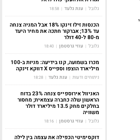
גלובל
ענת גלעד
18:58
|
|
 ברזילאי
הכנסות זילו זינקו 18% אבל המניה צנחה
עד 13%; אברקור חתכה את מחיר היעד
מ-80 ל-40 דולר
גלובל
עוזי גרסטמן
18:40
|
|
מכרו בשמועה, קנו בידיעה: מניות ב-100
מיליארד הוצפו וספייס X דווקא זינקה
ניתוחים ודעות
ענת גלעד
18:28
|
|
האניוול אירוספייס צנחה 23% בדוח
הראשון שלה כחברה עצמאית; מחסור
בחלקים מחק 13.5 מיליארד דולר
משוויה
גלובל
עוזי גרסטמן
18:16
|
|
דוקסימיטי הכפילה את עצמה בין לילה