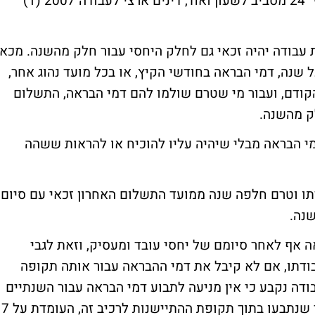
הבראה [ע"ע 122/03 אבנר וקסמן נ' "אי.טי.סי" 24 מסביב לשעון ואח', דינים ארצי לעבודה 2007 (1)
עבודה יהיה זכאי גם לחלק היחסי עבור חלק מהשנה. מכאן
נה, דמי הבראה בחודשי הקיץ, או בכל מועד נהוג אחר,
דם, ועבור מי שטרם שולמו להם דמי הבראה, התשלום
ק מהשנה.
מי הבראה מבלי שיהיה עליו להוכיח או להראות ששהה
ו וטרם חלפה שנה ממועד התשלום האחרון זכאי עם סיום
נה.
 אף לאחר סיומם של יחסי עובד ומעסיק, וזאת לגבי
דתו, אם לא קיבל את דמי
ההבראה עבור אותה תקופה
ודה נקבע כי אין מניעה לתבוע דמי הבראה עבור השנתיים
האחרונות שלפני תום תקופת העבודה, ובלבד שנתבעו בתוך תקופת ההתיישנות לרכיב זה, העומדת על 7