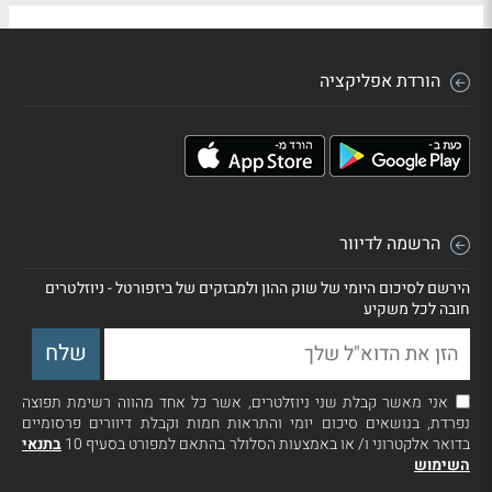
הורדת אפליקציה
הרשמה לדיוור
הירשם לסיכום היומי של שוק ההון ולמבזקים של ביזפורטל - ניוזלטרים
חובה לכל משקיע
אני מאשר קבלת שני ניוזלטרים, אשר כל אחד מהווה רשימת תפוצה
נפרדת, בנושאים סיכום יומי והתראות חמות וקבלת דיוורים פרסומיים
בדואר אלקטרוני ו/ או באמצעות הסלולר בהתאם למפורט בסעיף 10
בתנאי
השימוש