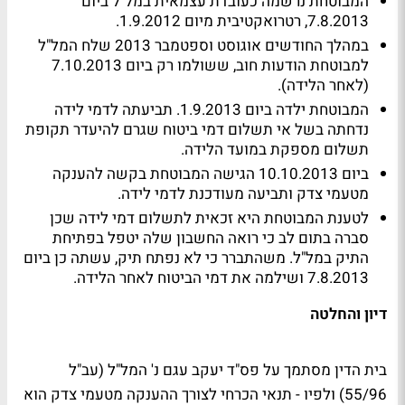
המבוטחת נרשמה כעובדת עצמאית במל"ל ביום
7.8.2013, רטרואקטיבית מיום 1.9.2012.
במהלך החודשים אוגוסט וספטמבר 2013 שלח המל"ל
למבוטחת הודעות חוב, ששולמו רק ביום 7.10.2013
(לאחר הלידה).
המבוטחת ילדה ביום 1.9.2013. תביעתה לדמי לידה
נדחתה בשל אי תשלום דמי ביטוח שגרם להיעדר תקופת
תשלום מספקת במועד הלידה.
ביום 10.10.2013 הגישה המבוטחת בקשה להענקה
מטעמי צדק ותביעה מעודכנת לדמי לידה.
לטענת המבוטחת היא זכאית לתשלום דמי לידה שכן
סברה בתום לב כי רואה החשבון שלה יטפל בפתיחת
התיק במל"ל. משהתברר כי לא נפתח תיק, עשתה כן ביום
7.8.2013 ושילמה את דמי הביטוח לאחר הלידה.
דיון והחלטה
בית הדין מסתמך על פס"ד יעקב עגם נ' המל"ל (עב"ל
55/96) ולפיו - תנאי הכרחי לצורך ההענקה מטעמי צדק הוא