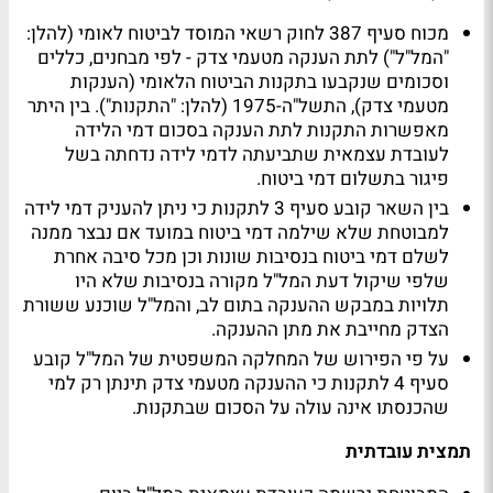
מכוח סעיף 387 לחוק רשאי המוסד לביטוח לאומי (להלן:
"המל"ל") לתת הענקה מטעמי צדק - לפי מבחנים, כללים
וסכומים שנקבעו בתקנות הביטוח הלאומי (הענקות
מטעמי צדק), התשל"ה-1975 (להלן: "התקנות"). בין היתר
מאפשרות התקנות לתת הענקה בסכום דמי הלידה
לעובדת עצמאית שתביעתה לדמי לידה נדחתה בשל
פיגור בתשלום דמי ביטוח.
בין השאר קובע סעיף 3 לתקנות כי ניתן להעניק דמי לידה
למבוטחת שלא שילמה דמי ביטוח במועד אם נבצר ממנה
לשלם דמי ביטוח בנסיבות שונות וכן מכל סיבה אחרת
שלפי שיקול דעת המל"ל מקורה בנסיבות שלא היו
תלויות במבקש ההענקה בתום לב, והמל"ל שוכנע ששורת
הצדק מחייבת את מתן ההענקה.
על פי הפירוש של המחלקה המשפטית של המל"ל קובע
סעיף 4 לתקנות כי ההענקה מטעמי צדק תינתן רק למי
שהכנסתו אינה עולה על הסכום שבתקנות.
תמצית עובדתית