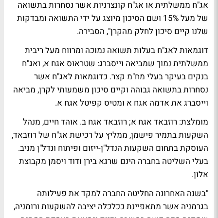
אג"ח ממשלתית או אג"ח קונצרניות אשר נסחרות בתשואה
של מעל 15% ושם הסיכון מיוצג על ידי התשואה ומבדקות
שלנו קיים סיכון לחלק מהקרן", הסבירה.
דוגמאות לאג"ח בעלות תשואה נמוכה ומרווח מעל ריבית
ממשלתית נמוך שמביאה וייסברג: שטראוס אגח א, ואג"ח
בנקים בעיקר בעלי מח"מ קצר. כדוגמאות לאג"ח אשר
נסחרות בתשואה גבוהה וקיים סיכון משמעותי לקרן, מביאה
וייסברג את אדמה אגח א ומטיס קפיטל אגח א.
מומלצת:
רוזבאד אגח א; רוזבאד אגח ב. אוהד חיים, מנהל
השקעות בתמיר פישמן, ממליץ על רכישת אג"ח של רוזבאד,
העוסקת בתחום השקעות הנדל"ן-ייזום ופיתוח ונדל"ן מניב.
בעלי השליטה בחברה הינם שרגא בירן ודוד ויסמן מקבוצת
אלון.
"בשנה האחרונה החליטה החברה למקד את פעילותה
בגרמניה אשר מתאפיינת ככלכלה יציבה להשקעות ורומניה,