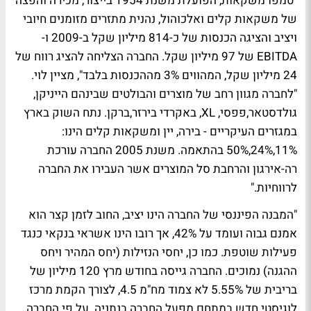
"טמפו משקאות, הפועלת משנת 1954 בייצור, מכירה והפצה
של משקאות קלים ואלכוהול, נהנית מתזרים מזומנים חיובי
ויציב והציגה הכנסות של כ-814 מיליון שקל ב-2009 ו-
EBITDA של 97 מיליון שקל. החברה הצליחה להציג רווח של
24 מיליון שקל, המהווים 3% מההכנסות בלבד", מציין לוי.
"לחברה מגוון רחב של מוצרים והבולטים שבינהם הייניקן,
גולדסטאר,פפסי, XL, באקרדי בירזר,ברקן. נתח השוק בארץ
במגזרים העיקריים - בירה, יין ומשקאות קלים הינו:
11%,24%,50% בהתאמה. משנת 2005 החברה עורכת
רה-אירגון והרחבת סל המוצרים אשר העבירו את החברה
לרווחיות."
"המבנה הפיננסי של החברה הינו יציב, החוב לזמן קצר הוא
אמנם גבוה ועומד על 42%, אך רובו הינו אשראי בנקאי כנגד
פעילות שוטפת. כמו כן, יחסי הנזילות (יחס המהיר ויחס
ההגנה) נמוכים. החברה גייסה בחודש מרץ 120 מיליון של
בריבית של 5.55% לא צמוד מח"מ 4.5, לצורך הקמת מרכז
לוגיסטי חדש במתחם מפעל החברה בנתניה. על פי החברה