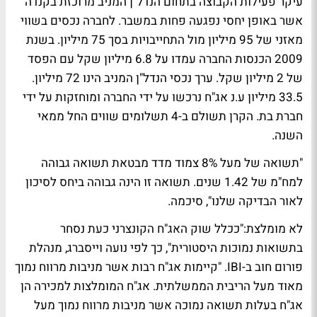
עיקר פעילות הקבוצה בתחום הנדל"ן המניב מרוכזת בקנדה
אשר באופן יחסי נפגעה פחות במשבר. לחברה נכסים בשווי
מאזני של 95 מיליון מול התחייבויות בסך 75 מיליון. בשנת
2009 הכנסות החברה עמדו על 6.8 מיליון שקל עם הפסד
של 2 מיליון שקל. ערך נכסי הנדל"ן המניב הינו 72 מיליון.
33.5 מיליון ע.נ אג"ח נרכשו על ידי החברה ומוחזקות על ידי
חברת בת. הקרן תשולם ב-4 תשלומים שווים החל ממאי
השנה.
"תשואה של מעל 8% צמוד מדד מבטאת תשואה גבוהה
למח"מ של 1.42 שנים. תשואה זו הינה גבוהה ביחס לסיכון
לאור הבדיקה שלנו", סיכמה.
לא מומלצת:
"ככלל שוק האג"ח הקונצרני כעת נסחר
בתשואות נמוכות היסטורית", כך לפי נועה וייסברג, מנהלת
פורום חוב ב-IBI. "קיימות אג"ח רבות אשר מניבות מרווח נמוך
מאוד מעל הריבית הממשלתית. אג"ח המומלצות למכירה הן
אג"ח בעלות תשואה נמוכה אשר מניבות מרווח נמוך מעל