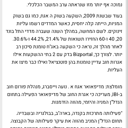
נמוכה אף יותר מזו שנראתה ערב המשבר הכלכלי.
בעוד שבשנת 2009, השקעה בשוק ה אגח, כמו גם בשוק
המניות, הייתה קלה יחסית, כאשר המדדים רשמו עליות
זינוקים. לשם המחשה, במהלך השנה שעברה מדדי התל בונד
20, 40 ו-60 החזירו תשואות של 21.4%, 44.2% ו-30.6%.
לאחר מהלך זה, נראה כי השקעה באג"ח טומנת סיכון רב
יותר. לצורך כך, Bizportal בדק עם 2 בתי ההשקעות אילו
אגרות חוב עדיין טומנות בהן פוטנציאל ואילו כבר מיצו את
העליות.
מומלצת:
מדיפאואר אגח א . נועה וייסברג, מנהלת פורום חוב
ב-IBI, מעריכה כי אגרת החוב של מדיפאואר הפעילה בתחום
הנדל"ן המניה והיזמי, מהווה הזדמנות.
"פעילותה מתרכזת בקנדה, בארה"ב, בבולגריה ובשבדיה.
תחום הנדל"ן המניב מהווה את עיקר פעילותה של הקבוצה.