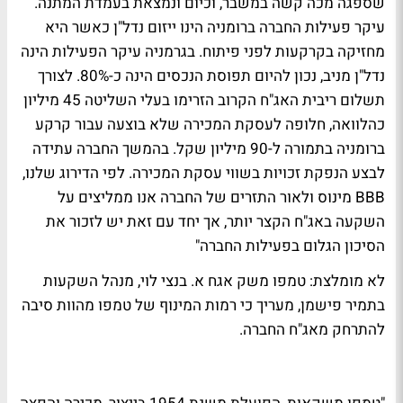
שספגה מכה קשה במשבר, וכיום ונמצאת בעמדת המתנה.
עיקר פעילות החברה ברומניה הינו ייזום נדל"ן כאשר היא
מחזיקה בקרקעות לפני פיתוח. בגרמניה עיקר הפעילות הינה
נדל"ן מניב, נכון להיום תפוסת הנכסים הינה כ-80%. לצורך
תשלום ריבית האג"ח הקרוב הזרימו בעלי השליטה 45 מיליון
כהלוואה, חלופה לעסקת המכירה שלא בוצעה עבור קרקע
ברומניה בתמורה ל-90 מיליון שקל. בהמשך החברה עתידה
לבצע הנפקת זכויות בשווי עסקת המכירה. לפי הדירוג שלנו,
BBB מינוס ולאור התזרים של החברה אנו ממליצים על
השקעה באג"ח הקצר יותר, אך יחד עם זאת יש לזכור את
הסיכון הגלום בפעילות החברה"
לא מומלצת:
טמפו משק אגח א. בנצי לוי, מנהל השקעות
בתמיר פישמן, מעריך כי רמות המינוף של טמפו מהוות סיבה
להתרחק מאג"ח החברה.