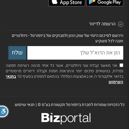
הרשמה לדיוור
הירשם לסיכום היומי של שוק ההון ולמבזקים של ביזפורטל - ניוזלטרים
חובה לכל משקיע
אני מאשר קבלת שני ניוזלטרים, אשר כל אחד מהווה רשימת תפוצה
נפרדת, בנושאים סיכום יומי והתראות חמות וקבלת דיוורים פרסומיים
בדואר אלקטרוני ו/ או באמצעות הסלולר בהתאם למפורט בסעיף 10
בתנאי
השימוש
כל הזכויות שמורות לחברת ביזפורטל תקשורת בע"מ ©
|
תנאי שימוש