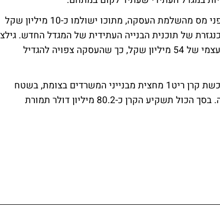
ויות במגדל העתידי שעתיד לקום במתחם.
גילצ תרשום רווח הון של 34.5 מיליון שקל לפני מס מהשלמת העסקה, מתוכו ישולמו כ-10 מיליון שקל
 כנגזרת של תוכנית הבנייה העתידית של המגדל החדש. גילצ
סיימה את הרבעון השלישי של 2006 עם הון עצמי של 54 מיליון שקל, כך שהעסקה צפויה להגדיל
עסקה זו הינה חלק מעסקת ענק במסגרתה רוכשת קרן ריט1 מחצית מבנייני המשרדים בצומת, בשטח
כולל של כ-82 אלף מ"ר ו-2,900 מקומות חניה. בסך הכול תשקיע הקרן כ-80.2 מיליון דולר תמורת