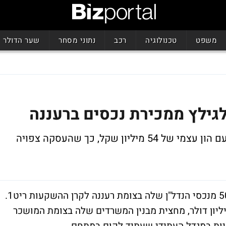
משפט
טכנולוגיה
רכב
נתוני מסחר
שער הדולר
גילצ סיימה את הרבעון השלישי של 2006 עם הון עצמי של 54 מיליון שקל, כך שהעסקה צפויה
חברת גילץ חתמה על הסכם סופי למכירת 50% מנכסי הנדל"ן שלה בצומת רעננה לקרן ההשקעות ריט1.
רת העסקה, גילצ תמכור, תמורת 14.5 מיליון דולר, מחצית מבנין המשרדים שלה בצומת המושכר