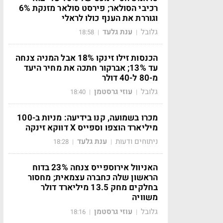
רכיבי הסולאר; פירסט סולאר מזנקת 6%
וגוררת את הענף כולו לראלי
גלובל
ענת גלעד
18:58
|
|
הכנסות זילו זינקו 18% אבל המניה צנחה
עד 13%; אברקור חתכה את מחיר היעד
מ-80 ל-40 דולר
גלובל
עוזי גרסטמן
18:40
|
|
מכרו בשמועה, קנו בידיעה: מניות ב-100
מיליארד הוצפו וספייס X דווקא זינקה
ניתוחים ודעות
ענת גלעד
18:28
|
|
האניוול אירוספייס צנחה 23% בדוח
הראשון שלה כחברה עצמאית; מחסור
בחלקים מחק 13.5 מיליארד דולר
משוויה
גלובל
עוזי גרסטמן
18:16
|
|