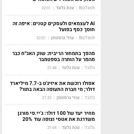
BizTech
ענת גלעד
22:01
|
|
AI לעצמאים ולעסקים קטנים: איפה זה
חוסך כסף בפועל
BizTech
עוזי גרסטמן
22:01
|
|
מהפך בתמחור הריבית: שוק האג״ח כבר
מהמר על הותרה בספטמבר
גלובל
ענת גלעד
21:48
|
|
אפולו רוכשת את איזיג'ט ב-7.7 מיליארד
דולר; מי חברת התעופה הבאה בתור?
גלובל
עוזי גרסטמן
21:32
|
|
מחיר יעד של 100 דולר: ג'יי.פי מורגן
משדרגת את אטסי וצופה עוד 20%
גלובל
ענת גלעד
21:04
|
|