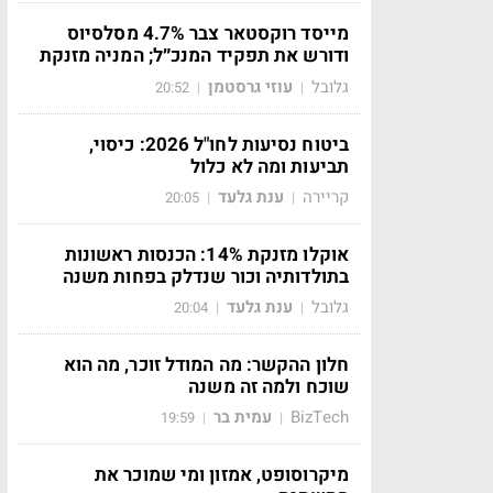
מייסד רוקסטאר צבר 4.7% מסלסיוס
ודורש את תפקיד המנכ״ל; המניה מזנקת
גלובל
עוזי גרסטמן
20:52
|
|
ביטוח נסיעות לחו"ל 2026: כיסוי,
תביעות ומה לא כלול
קריירה
ענת גלעד
20:05
|
|
אוקלו מזנקת 14%: הכנסות ראשונות
בתולדותיה וכור שנדלק בפחות משנה
גלובל
ענת גלעד
20:04
|
|
חלון ההקשר: מה המודל זוכר, מה הוא
שוכח ולמה זה משנה
BizTech
עמית בר
19:59
|
|
מיקרוסופט, אמזון ומי שמוכר את