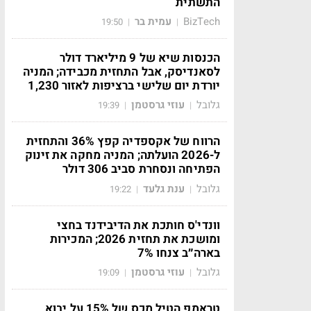
התשתית
BizTech
עמית בר
19:50
|
|
הכנסות שיא של 9 מיליארד דולר
לסאנדיסק, אבל התחזית מכבידה; המניה
יורדת יום שלישי ברציפות לאזור 1,230
גלובל
עוזי גרסטמן
19:39
|
|
הרווח של אקספדיה קפץ 36% והתחזית
ל-2026 הועלתה; המניה מחקה את זינוק
הפתיחה ונסחרת סביב 306 דולר
גלובל
ענת גלעד
19:22
|
|
וונדי'ס חותכת את הדיבידנד בחצי
ומושכת את תחזית 2026; המכירות
בארה״ב צנחו 7%
גלובל
עוזי גרסטמן
19:09
|
|
טראמפ הטיל מכס של 15% על יבוא