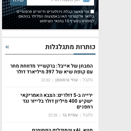
אני מאשר קבלת ניוזלטרים ודיוורים פרסומיים
בדואר אלקטרוני ו/או באמצעות הסלולר בהתאם
למפורט בסעיף 10 בתנאי השימוש
כותרות מתגלגלות
המבחן של אייבל: ברקשייר מדווחת מחר
עם קופת שיא של 397 מיליארד דולר
גלובל
עוזי גרסטמן
22:32
|
|
ירייה ב-5 דולרים: הצבא האמריקאי
ישקיע 400 מיליון דולר בלייזר נגד
רחפנים
גלובל
עמית בר
22:26
|
|
מטא, xAI והמודלים הפתוחים