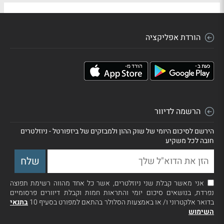
הורדת אפליקציה
הרשמה לדיוור
הירשם לסיכום היומי של שוק ההון ולמבזקים של ביזפורטל - ניוזלטרים
חובה לכל משקיע
אני מאשר קבלת שני ניוזלטרים, אשר כל אחד מהווה רשימת תפוצה
נפרדת, בנושאים סיכום יומי והתראות חמות וקבלת דיוורים פרסומיים
בדואר אלקטרוני ו/ או באמצעות הסלולר בהתאם למפורט בסעיף 10
בתנאי
השימוש