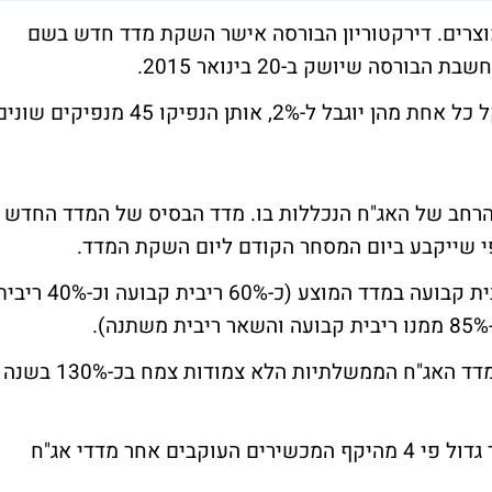
וצרים. דירקטוריון הבורסה אישר השקת מדד חדש בשם
במדד צפויות להיכלל 74 סדרות אג"ח שמשקל כל אחת מהן יוגבל ל-2%, אותן הנפיקו 45 מנפיקים שו
ר הרחב של האג"ח הנכללות בו. מדד הבסיס של המדד החדש
פי שייקבע ביום המסחר הקודם ליום השקת המדד.
היחס בין אג"ח בריבית משתנה ובין אג"ח בריבית קבועה במדד המוצע (כ-60% ריבית קבועה וכ-
היקף ההנפקות של מכשירים העוקבים אחר מדד האג"ח הממשלתיות הלא צמודות צמח בכ-130% בשנה
היקף המכשירים העוקבים אחר מדדי תל בונד גדול פי 4 מהיקף המכשירים העוקבים אחר מדדי אג"ח