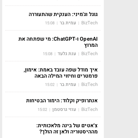
גוגל וג'מיני: הענקית שהתעוררה
BizTech
עמית בר
15:08
|
|
OpenAI ו-ChatGPT: מי שפתחה את
המרוץ
BizTech
ענת גלעד
15:08
|
|
איך מודל שפה עובד באמת: אימון,
פרמטרים וחיזוי המילה הבאה
BizTech
עמית בר
15:02
|
|
אנתרופיק וקלוד: הימור הבטיחות
BizTech
עוזי גרסטמן
15:02
|
|
צ'אטים של בינה מלאכותית:
מההיסטוריה ולאן זה הולך?