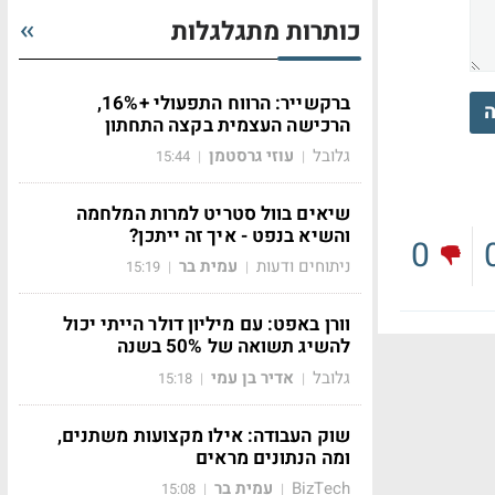
כותרות מתגלגלות
ברקשייר: הרווח התפעולי +16%,
ה
הרכישה העצמית בקצה התחתון
גלובל
עוזי גרסטמן
15:44
|
|
שיאים בוול סטריט למרות המלחמה
והשיא בנפט - איך זה ייתכן?
0
ניתוחים ודעות
עמית בר
15:19
|
|
וורן באפט: עם מיליון דולר הייתי יכול
להשיג תשואה של 50% בשנה
גלובל
אדיר בן עמי
15:18
|
|
שוק העבודה: אילו מקצועות משתנים,
ומה הנתונים מראים
BizTech
עמית בר
15:08
|
|