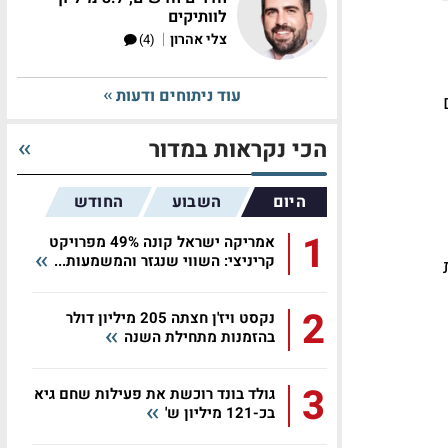
לוותיקים
|
צלי אהרון
(4)
עוד ניתוחים ודעות
נים
הכי נקראות במדור
היום
השבוע
החודש
1
אמריקה ישראל קונה 49% מפרויקט
קריניצי: השווי שנגזר והמשמעות...
40% ריבית
2
נקסט ויז'ן חצתה 205 מיליון דולר
בהזמנות מתחילת השנה
3
גולד בונד רוכשת את פעילות שחם גיא
בכ-121 מיליון ש'