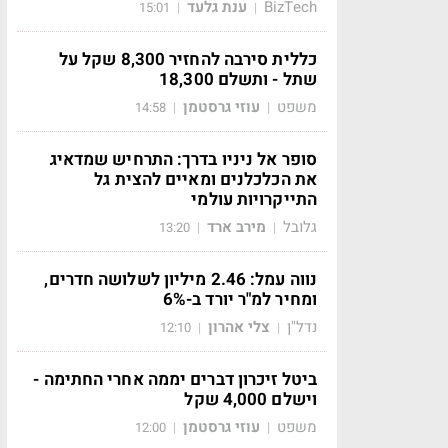
BizTech
ענת גלעד
15:01
|
|
כללית סירבה להחזיר 8,300 שקל על
שתל - ותשלם 18,300
משפט
עוזי גרסטמן
14:58
|
|
סופר אל ניניו בדרך: התרחיש שמדאיג
את הכלכלנים ומאיים להצית גל
התייקרויות עולמי
גלובל
מירב ארד
13:20
|
|
נווה עמל: 2.46 מיליון לשלושה חדרים,
ומחיר למ"ר יורד ב-6%
נדל"ן
צלי אהרון
12:10
|
|
ביטל זיכרון דברים יממה אחרי החתימה -
וישלם 4,000 שקל
משפט
עוזי גרסטמן
12:00
|
|