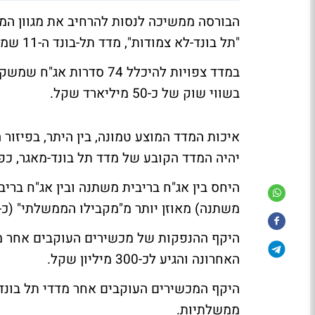
הבורסה ממשיכה לנסות להרחיב את מגוון המ
"תל בונד-לא צמודות", מדד תל-בונד ה-11 שמחשבת הבורסה שיושק ב-20 בינואר 2015.
בשווי שוק של כ-50 מיליארד שקל.
איכות המדד המוצע טמונה, בין היתר, בפיזו
יהיה המדד הקובע של מדד תל בונד-מאגר, כ
משתנה) מאוזן יותר מ"מקבילו הממשלתי" (כ-85% ממנו ריבית קבועה והשאר ריבית משתנה).
האחרונה והגיע לכ-300 מיליון שקל.
ממשלתיות.