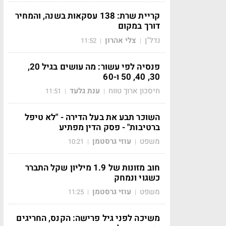
קריית שרת: 138 עסקאות בשנה, והמחיר
דורך במקום
נדל"ן
צלי אהרון
11:52
|
|
פנסיה לפי עשור: מה עושים בגיל 20,
30, 40, 50 ו-60
חיסכון ארוך טווח
ענת גלעד
11:51
|
|
השוכר תבע את בעל הדירה - "לא טיפל
ברטיבות" - פסק הדין מפתיע
משפט
עוזי גרסטמן
10:21
|
|
חוב מזונות של 1.9 מיליון שקל התברר
כשגוי ונמחק
משפט
עוזי גרסטמן
11:25
|
|
משיכה לפני גיל פרישה: הקנס, החריגים