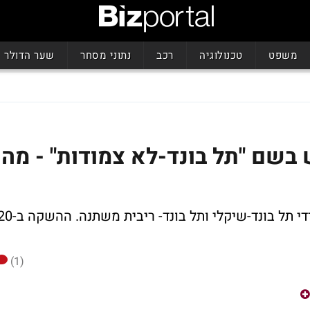
משפט
טכנולוגיה
רכב
נתוני מסחר
שער הדולר
שם "תל בונד-לא צמודות" - מה
המדד יורכב מאג"ח קונצרניות הכלולות במדדי תל בונד-שיקלי ותל בונד- ריבית מ
(1)