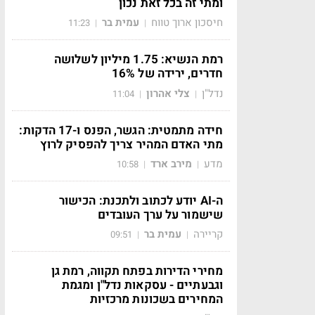
ומתי זה בכל זאת נכון
חיסכון ארוך טווח
עמית בר
11:23
|
|
רמת הנשיא: 1.75 מיליון לשלושה
חדרים, ירידה של 16%
נדל"ן
צלי אהרון
11:04
|
|
חידה מתמטית: הגשר, הפנס ו-17 הדקות:
מתי האדם המהיר צריך להפסיק לרוץ
מדע
מירב ארד
10:58
|
|
ה-AI יודע לכתוב ולתכנת: הכישור
שישמור על ערך העובדים
קריירה
עמית בר
09:51
|
|
מחירי הדירות בפתח תקווה, רמת גן
וגבעתיים - עסקאות נדל"ן ומגמת
המחירים בשכונות מרכזיות