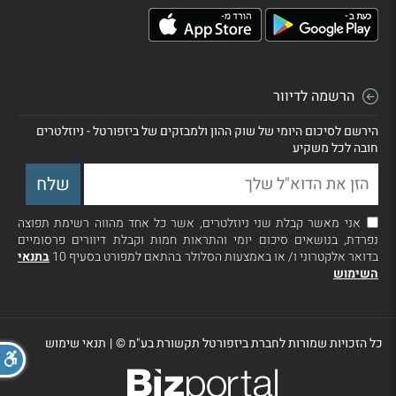
הרשמה לדיוור
הירשם לסיכום היומי של שוק ההון ולמבזקים של ביזפורטל - ניוזלטרים
חובה לכל משקיע
אני מאשר קבלת שני ניוזלטרים, אשר כל אחד מהווה רשימת תפוצה
נפרדת, בנושאים סיכום יומי והתראות חמות וקבלת דיוורים פרסומיים
בדואר אלקטרוני ו/ או באמצעות הסלולר בהתאם למפורט בסעיף 10
בתנאי
השימוש
כל הזכויות שמורות לחברת ביזפורטל תקשורת בע"מ ©
|
תנאי שימוש