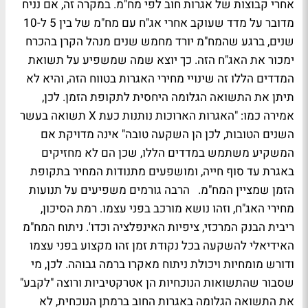
אחרי קבוצות של אגרות חוב לפי מח"מ. במקרה זה, אם נניח
מדובר על מדד שעוקב אחרי אג"ח עם מח"מ של בין 5 ל-10
שנים, ברגע שהמח"מ יורד מחמש שנים מנהל הקרן בהכרח
ימכור את האג"ח הזה. כך יוצא שמה שמשפיע על תשואת
המדדים הללו זה שינויי מחירי האגרות בטווח הזה, והיא לא
תיתן את התשואה הגלומה היחסית לתקופת הזמן. לכן,
אמירה כמו: "האגרות הארוכות נותנות כעת X תשואה בעשר
השנים הטובות, לכן הן השקעה טובה" אינה מדויקת אם
המשקיע משתמש במדדים הללו, שכן הם לא מחזיקים
באגרת עד סוף חייה, ומושפעים מתנודות המחיר בתקופת
הזמן שמציין המח"מ. הרבה גורמים משפיעים על תנועות
מחירי האג"ח, וזהו נושא מורכב בפני עצמו. רמת הסיכון,
ריבית הבנק המרכזי, ציפיות האינפלציה וכדו'. ניתוח המח"מ
האידיאלי להשקעה בכל נקודת זמן זהו מקצוע בפני עצמו
ודורש מומחיות ויכולת ניתוח מאקרו ברמה גבוהה. לכן, מי
שסבור שהתשואות הנוכחיות הן אטרקטיביות ורוצה "לקבע"
את התשואה הגלומה באגרות החוב ברמתן הנוכחית, לא