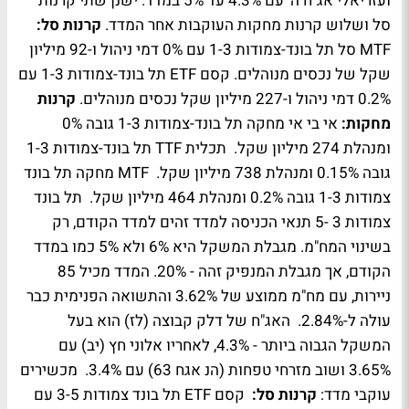
ועזריאלי אג"ח ה' עם 4.3% עד 5% במדד. ישנן שתי קרנות
סל ושלוש קרנות מחקות העוקבות אחר המדד.
קרנות סל:
MTF סל תל בונד-צמודות 1-3 עם 0% דמי ניהול ו-92 מיליון
שקל של נכסים מנוהלים. קסם ETF תל בונד-צמודות 1-3 עם
0.2% דמי ניהול ו-227 מיליון שקל נכסים מנוהלים.
קרנות
מחקות:
אי בי אי מחקה תל בונד-צמודות 1-3 גובה 0%
ומנהלת 274 מיליון שקל. תכלית TTF תל בונד-צמודות 1-3
גובה 0.15% ומנהלת 738 מיליון שקל. MTF מחקה תל בונד
צמודות 1-3 גובה 0.2% ומנהלת 464 מיליון שקל. תל בונד
צמודות 3 -5 תנאי הכניסה למדד זהים למדד הקודם, רק
בשינוי המח"מ. מגבלת המשקל היא 6% ולא 5% כמו במדד
הקודם, אך מגבלת המנפיק זהה - 20%. המדד מכיל 85
ניירות, עם מח"מ ממוצע של 3.62% והתשואה הפנימית כבר
עולה ל-2.84%. האג"ח של דלק קבוצה (לז) הוא בעל
המשקל הגבוה ביותר - 4.3%, לאחריו אלוני חץ (יב) עם
3.65% ושוב מזרחי טפחות (הנ אגח 63) עם 3.4%. מכשירים
עוקבי מדד:
קרנות סל:
קסם ETF תל בונד צמודות 3-5 עם