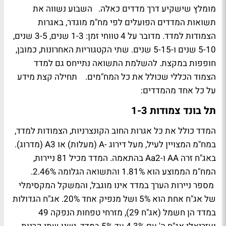
מומלץ שישקיע דרך מדדים כאלה. השבוע נשווה את
תשואות המדדים הפועלים לפי מח"מ מוגדר, באגרות
הצמודות למדד. מדובר על 4 טווחי זמן: 1-3 שנים, 3-5 שנים,
5-10 שנים ו-5-15 שנים. שתי הקטגוריות האחרונות, כמובן,
חופפות במקצת. להשלמת התשואה נתייחס גם למדד
הצמוד הכללי שכולל את כל המח"מים. תחילה קצת מידע
על כל אחד מהמדדים:
תל בונד צמודות 1-3
המדד כולל את כל אגרות החוב הקונצרניות, הצמודות למדד,
במח"מ המצויין לעיל, מעל דירוג -A (מעלות) או A3 (מדרוג).
באג"ח זרה AA ו-Aa2 בהתאמה. המדד מכיל 81 ניירות,
המח"מ הממוצע הוא 1.81% והתשואה הגלומה 2.46%.
מספר ניירות הערך במדד אינו מוגבל, והמשקל המקסימלי
של אג"ח אחת הוא 5% ושל מנפיק אחד 20%. אג"ח הגדולות
במדד הן חשמל (אג"ח 29), מזרחי טפחות הנפקה 49