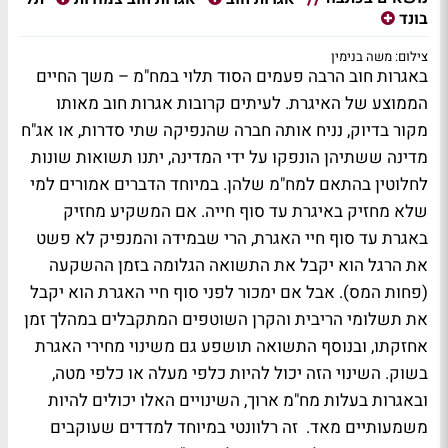
בונד
צילום: משה בנימין
באגרות חוב הרבה פעמים הסוד תלוי במח"מ – משך החיים
הממוצע של האיגרת. לעיתים קרובות אגרות חוב מאותו
מקור בדיוק, נניח אותה חברה שהנפיקה שתי סדרות, או אג"ח
מדינה ששתיהן הונפקו על ידי המדינה, יתנו תשואות שונות
לחלוטין בהתאם למח"מ שלהן. במיוחד הדברים אמורים למי
שלא מחזיק באיגרת עד סוף חייה. אם המשקיע מחזיק
באגרת עד סוף חיי האגרת, הרי שבמידה והמנפיק לא פשט
את הרגל הוא יקבל את התשואה הגלומה בזמן ההשקעה
(פחות המס). אבל אם ימכור לפני סוף חיי האגרת הוא יקבל
את תשלומי הריבית והקרן השוטפים המתקבלים במהלך זמן
אחזקתו, ובנוסף התשואה תושפע גם משינוי מחירי האגרת
בשוק. השינוי הזה יכול להיות כלפי מעלה או כלפי מטה,
ובאגרות בעלות מח"מ ארוך, השינויים האלו יכולים להיות
משמעותיים מאד. זה רלוונטי במיוחד למדדים שעוקבים